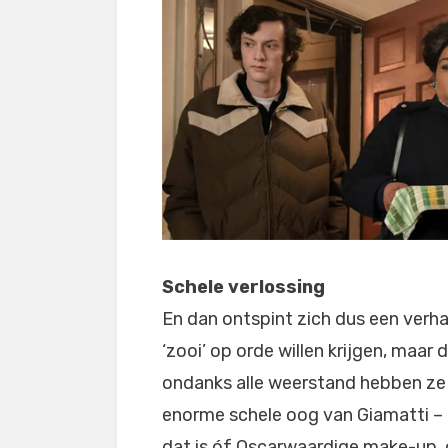
Schele verlossing
En dan ontspint zich dus een verha
‘zooi’ op orde willen krijgen, maar 
ondanks alle weerstand hebben ze e
enorme schele oog van Giamatti – i
dat is óf Oscarwaardige make-up,