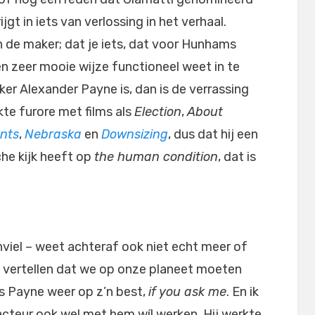
gt in iets van verlossing in het verhaal.
n de maker; dat je iets, dat voor Hunhams
n zeer mooie wijze functioneel weet in te
aker Alexander Payne is, dan is de verrassing
te furore met films als
Election
,
About
nts
,
Nebraska
en
Downsizing
, dus dat hij een
he kijk heeft op
the human condition
, dat is
viel – weet achteraf ook niet echt meer of
n vertellen dat we op onze planeet moeten
s Payne weer op z’n best,
if you ask me
. En ik
acteur ook wel met hem wíl werken. Hij werkte