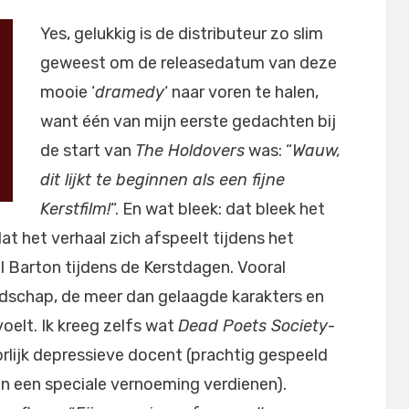
Yes, gelukkig is de distributeur zo slim
geweest om de releasedatum van deze
mooie ‘
dramedy
‘ naar voren te halen,
want één van mijn eerste gedachten bij
de start van
The Holdovers
was: “
Wauw,
dit lijkt te beginnen als een fijne
Kerstfilm!
“. En wat bleek: dat bleek het
dat het verhaal zich afspeelt tijdens het
ool Barton tijdens de Kerstdagen. Vooral
schap, de meer dan gelaagde karakters en
nvoelt. Ik kreeg zelfs wat
Dead Poets Society
-
rlijk depressieve docent (prachtig gespeeld
en een speciale vernoeming verdienen).