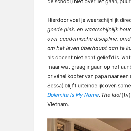
de school) níet over liet gaan, puu
Hierdoor voel je waarschijnlijk direct
goede plek, en waarschijnlijk hou
over academische discipline, omda
om het leven überhaupt aan te 
als docent niet echt geliefd is. Wat
maar wat graag ingaan op het aan
privéhelikopter van papa naar een 
Sessa) blijft uiteindelijk over, sa
Dolemite Is My Name
,
The Idol
(tv)
Vietnam.