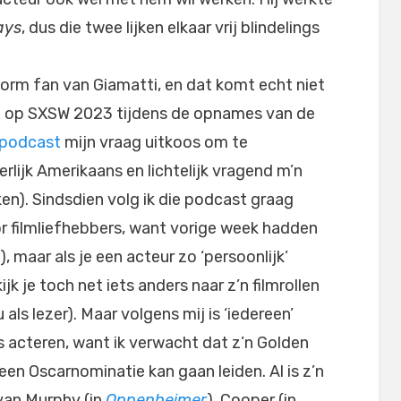
ays
, dus die twee lijken elkaar vrij blindelings
norm fan van Giamatti, en dat komt echt niet
rt op SXSW 2023 tijdens de opnames van de
podcast
mijn vraag uitkoos om te
rlijk Amerikaans en lichtelijk vragend m’n
n). Sindsdien volg ik die podcast graag
r filmliefhebbers, want vorige week hadden
 maar als je een acteur zo ‘persoonlijk’
k je toch net iets anders naar z’n filmrollen
 als lezer). Maar volgens mij is ‘iedereen’
s acteren, want ik verwacht dat z’n Golden
en Oscarnominatie kan gaan leiden. Al is z’n
e van Murphy (in
Oppenheimer
), Cooper (in