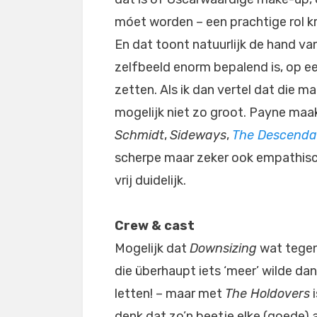
móet worden – een prachtige rol krij
En dat toont natuurlijk de hand va
zelfbeeld enorm bepalend is, op ee
zetten. Als ik dan vertel dat die m
mogelijk niet zo groot. Payne maak
Schmidt
,
Sideways
,
The Descenda
scherpe maar zeker ook empathisc
vrij duidelijk.
Crew & cast
Mogelijk dat
Downsizing
wat tegen
die überhaupt iets ‘meer’ wilde da
letten! – maar met
The Holdovers
i
denk dat zo’n beetje elke (goede) 