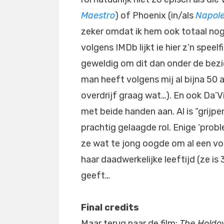
Maestro
) of Phoenix (in/als
Napol
zeker omdat ik hem ook totaal nog
volgens IMDb lijkt ie hier z’n speel
geweldig om dit dan onder de bezi
man heeft volgens mij al bijna 50 
overdrijf graag wat…). En ook Da’V
met beide handen aan. Al is “grijp
prachtig gelaagde rol. Enige ‘problee
ze wat te jong oogde om al een vo
haar daadwerkelijke leeftijd (ze is 
geeft…
Final credits
Maar terug naar de film:
The Holdo