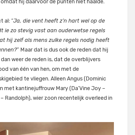
r omdat hij daarvoor de punten niet haalde.
 al: “
Ja, die vent heeft z’n hart wel op de
dt ie zo stevig vast aan ouderwetse regels
t hij zelf als mens zulke regels nodig heeft
kunnen?
” Maar dat is dus ook de reden dat hij
 dan weer de reden is, dat de overblijvers
bod van één van hen, om met de
skigebied te vliegen. Alleen Angus (Dominic
men met kantinejuffrouw Mary (Da’Vine Joy –
 – Randolph), wier zoon recentelijk overleed in