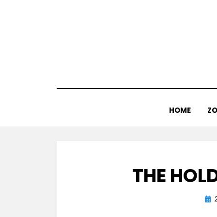
Doorgaan
naar
inhoud
HOME
ZO
THE HOL
Gep
op