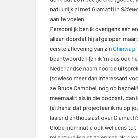
natuurlijk al met Giamatti in
Sidew
aan te voelen.
Persoonlijk ben ik overigens een e
alleen doordat hij afgelopen maa
eerste aflevering van z’n
Chinwag-
beantwoorden (en ik ‘m dus ook hee
Nederlandse naam hoorde uitspreke
(sowieso meer dan interessant voo
ze Bruce Campbell nog op bezoek!),
meemaakt als in die podcast, dan kij
(althans: dat projecteer ik nu op jou
laaiend enthousiast over Giamatti’
Globe-nominatie ook wel eens tot e
rol natuurlijk niet zo episch als di