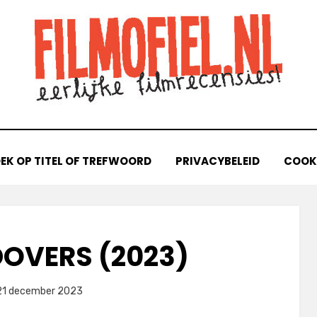
EK OP TITEL OF TREFWOORD
PRIVACYBELEID
COOKI
DOVERS (2023)
laatst
door
21 december 2023
Filmofiel.nl