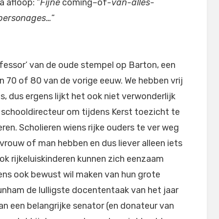
a afloop: “
Fijne
coming
–
of
-van-alles-
 personages…
”
ofessor’ van de oude stempel op Barton, een
en 70 of 80 van de vorige eeuw. We hebben vrij
is, dus ergens lijkt het ook niet verwonderlijk
schooldirecteur om tijdens Kerst toezicht te
ren. Scholieren wiens rijke ouders te ver weg
vrouw of man hebben en dus liever alleen iets
k rijkeluiskinderen kunnen zich eenzaam
ns ook bewust wil maken van hun grote
unham de lulligste docententaak van het jaar
an een belangrijke senator (en donateur van