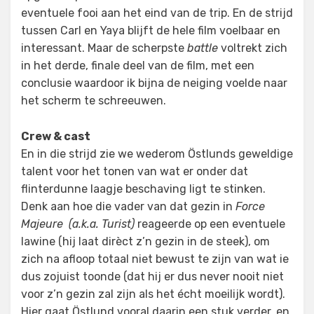
eventuele fooi aan het eind van de trip. En de strijd
tussen Carl en Yaya blijft de hele film voelbaar en
interessant. Maar de scherpste
battle
voltrekt zich
in het derde, finale deel van de film, met een
conclusie waardoor ik bijna de neiging voelde naar
het scherm te schreeuwen.
Crew & cast
En in die strijd zie we wederom Östlunds geweldige
talent voor het tonen van wat er onder dat
flinterdunne laagje beschaving ligt te stinken.
Denk aan hoe die vader van dat gezin in
Force
Majeure (a.k.a. Turist)
reageerde op een eventuele
lawine (hij laat dirèct z’n gezin in de steek), om
zich na afloop totaal niet bewust te zijn van wat ie
dus zojuist toonde (dat hij er dus never nooit niet
voor z’n gezin zal zijn als het écht moeilijk wordt).
Hier gaat Östlund vooral daarin een stuk verder, en