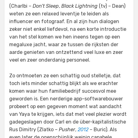
(Charlbi –
Don’t Sleep
,
Black Lightning
(tv) – Dean)
weten ze een relaxed leventje te leiden als
influencer en fotograaf. En al zijn hun dialogen
zeker niet enkel liefdevol, na een korte introductie
van het stel komen we hen ineens tegen op een
megaluxe jacht, waar ze tussen de rijksten der
aarde genieten van ontzettend veel luxe en zeer
veel en zeer onderdanig personeel.
Zo ontmoeten ze een schattig oud stelletje, dat
toch iets minder schattig blijkt als we erachter
komen waar hun familiebedrijf succesvol mee
geworden is. Een nerderige app-softwarebouwer
probeert op een gegeven moment wat aandacht
van Yaya te krijgen, iets dat met veel plezier wordt
gadegeslagen door Carl en de über-kapitalistische
Rus Dimitry (Zlatko –
Pusher
,
2012
– Buric). Als
even later de ogenschijnlijk weinig capabele