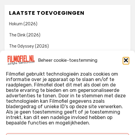
LAATSTE TOEVOEGINGEN
Hokum (2026)
The Dink (2026)
The Odyssey (2026)
Evil Dead Burn (2026)
Beheer cookie-toestemming
The Invite (2026)
Filmofiel gebruikt technologieën zoals cookies om
informatie over je apparaat op te slaan en/of te
raadplegen. Filmofiel doet dit met als doel om de
beste ervaring te bieden en om gepersonaliseerde
WIE IK BEN…?
advertenties te tonen. Door in te stemmen met deze
technologieën kan Filmofiel gegevens zoals
Ik ben ooit begonnen met m’n recensies omdat ik zoveel
bladergedrag of unieke ID's op deze site verwerken.
films keek dat ik af en toe niet meer wist welke ik nu wel of
Als je geen toestemming geeft of je toestemming
intrekt, kan dit een nadelige invloed hebben op
niet gezien had. Ik ben een filmliefhebber, heb als hobby nog
bepaalde functies en mogelijkheden.
erg lang in een videotheek gewerkt, en heb als coproducent
ook aan een aantal onafhankelijke films meegewerkt.