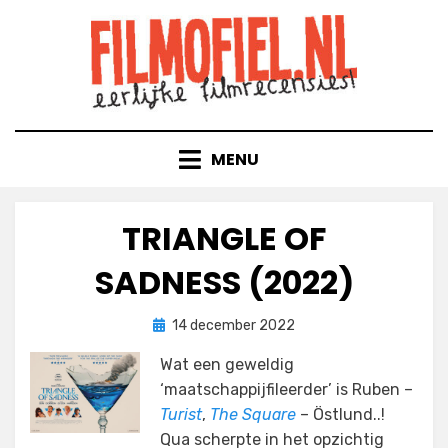
Doorgaan
naar
inhoud
MENU
TRIANGLE OF
SADNESS (2022)
Geplaatst
door
14 december 2022
Filmofiel.nl
op
Wat een geweldig
‘maatschappijfileerder’ is Ruben –
Turist
,
The Square
– Östlund..!
Qua scherpte in het opzichtig