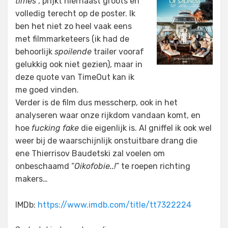
times
“, prijkt hiernaast groots en
volledig terecht op de poster. Ik
ben het niet zo heel vaak eens
met filmmarketeers (ik had de
behoorlijk
spoilende
trailer vooraf
gelukkig ook niet gezien), maar in
deze quote van TimeOut kan ik
me goed vinden.
Verder is de film dus messcherp, ook in het
analyseren waar onze rijkdom vandaan komt, en
hoe
fucking fake
die eigenlijk is. Al gniffel ik ook wel
weer bij de waarschijnlijk onstuitbare drang die
ene Thierrisov Baudetski zal voelen om
onbeschaamd “
Oikofobie..!
” te roepen richting
makers…
IMDb:
https://www.imdb.com/title/tt7322224