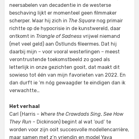
neersabelen van decadentie in de westerse
beschaving lijkt er momenteel geen filmmaker
scherper. Waar hij zich in
The Square
nog primair
richtte op de hypocrisie in de kunstwereld, daar
ontkomt in
Triangle of Sadness
vrijwel niemand
(met veel geld) aan Östlunds fileermes. Dat hij
daarbij mijn – voor vooral westerlingen – meest
verontrustende toekomstbeeld zo goed als
letterlijk in onze gezichten gooit, dat maakt dit
sowieso tot één van mijn favorieten van 2022. En
dan durft ie ‘m nóg gewaagder te eindigen dan ik
verwachtte…
Het verhaal
Carl (Harris –
Where the Crawdads Sing
,
See How
They Run
– Dickinson) begint al wat ‘oud’ te
worden voor zijn ooit succesvolle modellencarrière,
maar samen met z’n vriendin en model Yaya