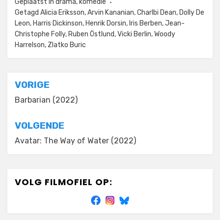
Geplaatst in
drama
,
komedie
Getagd
Alicia Eriksson
,
Arvin Kananian
,
Charlbi Dean
,
Dolly De
Leon
,
Harris Dickinson
,
Henrik Dorsin
,
Iris Berben
,
Jean-
Christophe Folly
,
Ruben Östlund
,
Vicki Berlin
,
Woody
Harrelson
,
Zlatko Buric
Bericht
VORIGE
navigatie
Barbarian (2022)
VOLGENDE
Avatar: The Way of Water (2022)
VOLG FILMOFIEL OP: