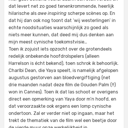
dat levert net zo goed tenenkrommende, heerlijk
hilarische als
awe inspiring
scherpe scènes op. En
dat hij dan ook nog toont dat ‘wij westerlingen’ in
echte noodsituaties waarschijnlijk zo goed als
niets meer kunnen, dat deed mij dus denken aan
mijn meest cynische toekomstvisie…
Toen ik zojuist iets opzocht over de grotendeels
redelijk onbekende hoofdrolspelers (alleen
Harrelson is écht bekend), toen schrok ik behoorlijk.
Charlbi Dean, die Yaya speelt, is namelijk afgelopen
augustus gestorven aan bloedvergiftiging (net
drie maanden nadat deze film de Gouden Palm (!!)
won in Cannes). Toen ik dat las schoot er overigens
direct een opmerking van Yaya door m’n hoofd, en
dat veroorzaakte ook ergens een lomp cynische
ondertoon. Zal er verder niet op ingaan, maar het
trekt de thematiek van de film wel een beetje door
de vierde muur onze werkelijkheid in…