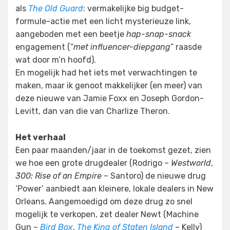
als
The Old Guard
: vermakelijke big budget-
formule-actie met een licht mysterieuze link,
aangeboden met een beetje
hap-snap-snack
engagement (“
met influencer-diepgang
” raasde
wat door m’n hoofd).
En mogelijk had het iets met verwachtingen te
maken, maar ik genoot makkelijker (en meer) van
deze nieuwe van Jamie Foxx en Joseph Gordon-
Levitt, dan van die van Charlize Theron.
Het verhaal
Een paar maanden/jaar in de toekomst gezet, zien
we hoe een grote drugdealer (Rodrigo –
Westworld
,
300: Rise of an Empire
– Santoro) de nieuwe drug
‘Power’ aanbiedt aan kleinere, lokale dealers in New
Orleans. Aangemoedigd om deze drug zo snel
mogelijk te verkopen, zet dealer Newt (Machine
Gun –
Bird Box
,
The King of Staten Island
– Kelly)