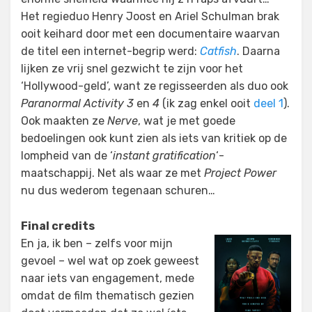
Het regieduo Henry Joost en Ariel Schulman brak
ooit keihard door met een documentaire waarvan
de titel een internet-begrip werd:
Catfish
. Daarna
lijken ze vrij snel gezwicht te zijn voor het
‘Hollywood-geld’, want ze regisseerden als duo ook
Paranormal Activity 3
en
4
(ik zag enkel ooit
deel 1
).
Ook maakten ze
Nerve
, wat je met goede
bedoelingen ook kunt zien als iets van kritiek op de
lompheid van de ‘
instant gratification
‘-
maatschappij. Net als waar ze met
Project Power
nu dus wederom tegenaan schuren…
Final credits
En ja, ik ben – zelfs voor mijn
gevoel – wel wat op zoek geweest
naar iets van engagement, mede
omdat de film thematisch gezien