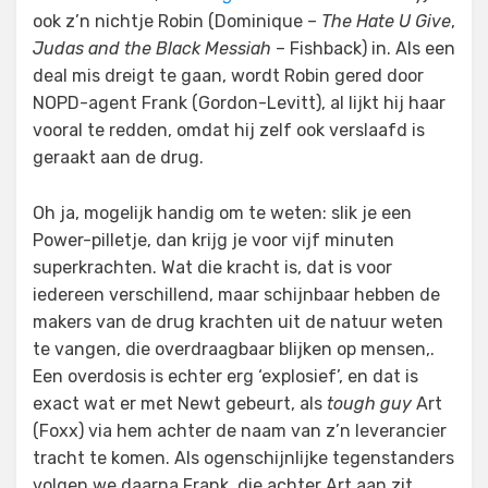
ook z’n nichtje Robin (Dominique –
The Hate U Give
,
Judas and the Black Messiah
– Fishback) in. Als een
deal mis dreigt te gaan, wordt Robin gered door
NOPD-agent Frank (Gordon-Levitt), al lijkt hij haar
vooral te redden, omdat hij zelf ook verslaafd is
geraakt aan de drug.
Oh ja, mogelijk handig om te weten: slik je een
Power-pilletje, dan krijg je voor vijf minuten
superkrachten. Wat die kracht is, dat is voor
iedereen verschillend, maar schijnbaar hebben de
makers van de drug krachten uit de natuur weten
te vangen, die overdraagbaar blijken op mensen,.
Een overdosis is echter erg ‘explosief’, en dat is
exact wat er met Newt gebeurt, als
tough guy
Art
(Foxx) via hem achter de naam van z’n leverancier
tracht te komen. Als ogenschijnlijke tegenstanders
volgen we daarna Frank, die achter Art aan zit,