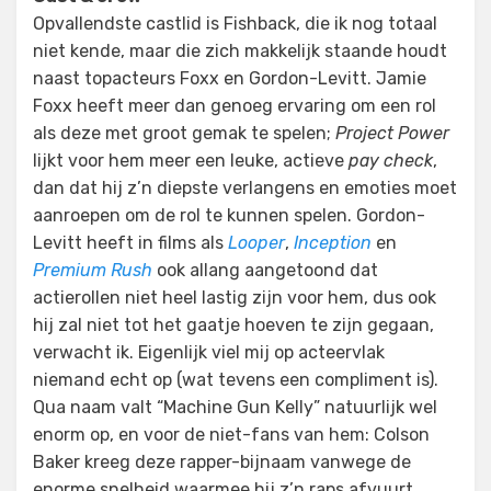
Opvallendste castlid is Fishback, die ik nog totaal
niet kende, maar die zich makkelijk staande houdt
naast topacteurs Foxx en Gordon-Levitt. Jamie
Foxx heeft meer dan genoeg ervaring om een rol
als deze met groot gemak te spelen;
Project Power
lijkt voor hem meer een leuke, actieve
pay check
,
dan dat hij z’n diepste verlangens en emoties moet
aanroepen om de rol te kunnen spelen. Gordon-
Levitt heeft in films als
Looper
,
Inception
en
Premium Rush
ook allang aangetoond dat
actierollen niet heel lastig zijn voor hem, dus ook
hij zal niet tot het gaatje hoeven te zijn gegaan,
verwacht ik. Eigenlijk viel mij op acteervlak
niemand echt op (wat tevens een compliment is).
Qua naam valt “Machine Gun Kelly” natuurlijk wel
enorm op, en voor de niet-fans van hem: Colson
Baker kreeg deze rapper-bijnaam vanwege de
enorme snelheid waarmee hij z’n raps afvuurt…