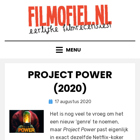
Doorgaan
naar
inhoud
MENU
PROJECT POWER
(2020)
Geplaatst
door
17 augustus 2020
Filmofiel.nl
op
Het is nog veel te vroeg om het
een nieuw ‘genre’ te noemen,
maar
Project Power
past eigenlijk
in exact dezelfde Netflix-koker