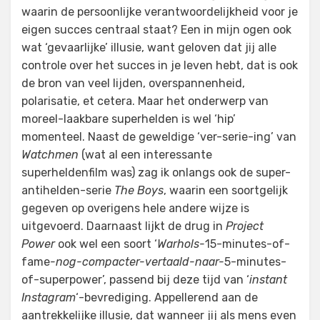
waarin de persoonlijke verantwoordelijkheid voor je
eigen succes centraal staat? Een in mijn ogen ook
wat ‘gevaarlijke’ illusie, want geloven dat jij alle
controle over het succes in je leven hebt, dat is ook
de bron van veel lijden, overspannenheid,
polarisatie, et cetera. Maar het onderwerp van
moreel-laakbare superhelden is wel ‘hip’
momenteel. Naast de geweldige ‘ver-serie-ing’ van
Watchmen
(wat al een interessante
superheldenfilm was) zag ik onlangs ook de super-
antihelden-serie
The Boys
, waarin een soortgelijk
gegeven op overigens hele andere wijze is
uitgevoerd. Daarnaast lijkt de drug in
Project
Power
ook wel een soort ‘
Warhols-
15-minutes-of-
fame
-nog-compacter-vertaald-naar-
5-minutes-
of-superpower’, passend bij deze tijd van ‘
instant
Instagram
‘-bevrediging. Appellerend aan de
aantrekkelijke illusie, dat wanneer jij als mens even