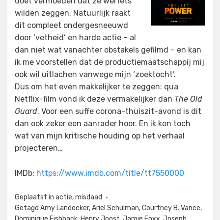
doet vermoeden dat ze wel íets
wilden zeggen. Natuurlijk raakt
dit compleet ondergesneeuwd
door ‘vetheid’ en harde actie – al
dan niet wat vanachter obstakels gefilmd – en kan
ik me voorstellen dat de productiemaatschappij mij
ook wil uitlachen vanwege mijn ‘zoektocht’.
Dus om het even makkelijker te zeggen: qua
Netflix-film vond ik deze vermakelijker dan
The Old
Guard
. Voor een suffe corona-thuiszit-avond is dit
dan ook zeker een aanrader hoor. En ik kon toch
wat van mijn kritische houding op het verhaal
projecteren…
IMDb:
https://www.imdb.com/title/tt7550000
Geplaatst in
actie
,
misdaad
Getagd
Amy Landecker
,
Ariel Schulman
,
Courtney B. Vance
,
Dominique Fishback
,
Henry Joost
,
Jamie Foxx
,
Joseph