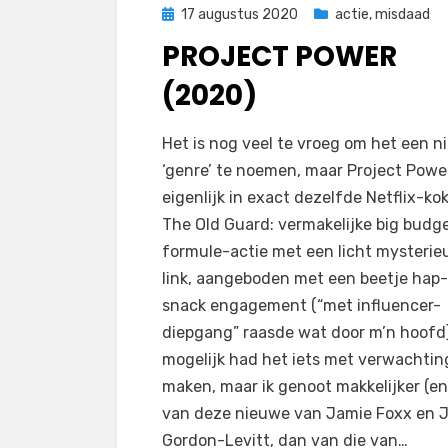
Geplaatst
17 augustus 2020
actie
,
misdaad
op
PROJECT POWER
(2020)
op
door
Laat een reactie achter
Filmofiel.nl
Het is nog veel te vroeg om het een 
Project
‘genre’ te noemen, maar Project Powe
Power
eigenlijk in exact dezelfde Netflix-kok
(2020)
The Old Guard: vermakelijke big budg
formule-actie met een licht mysterie
link, aangeboden met een beetje hap
snack engagement (“met influencer-
diepgang” raasde wat door m’n hoofd)
mogelijk had het iets met verwachtin
maken, maar ik genoot makkelijker (en
van deze nieuwe van Jamie Foxx en 
Gordon-Levitt, dan van die van…