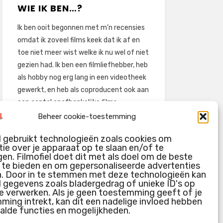
WIE IK BEN…?
Ik ben ooit begonnen met m’n recensies
omdat ik zoveel films keek dat ik af en
toe niet meer wist welke ik nu wel of niet
gezien had. Ik ben een filmliefhebber, heb
als hobby nog erg lang in een videotheek
gewerkt, en heb als coproducent ook aan
een aantal onafhankelijke films
meegewerkt.
Beheer cookie-toestemming
Deze recensies zijn dan ook vooral vrij
l gebruikt technologieën zoals cookies om
pretentieloze uitbreidingen van m’n
ie over je apparaat op te slaan en/of te
voormalige ‘videotheek-geouwehoer’,
en. Filmofiel doet dit met als doel om de beste
g te bieden en om gepersonaliseerde advertenties
aangevuld met een groeiende kennis
n. Door in te stemmen met deze technologieën kan
over de kunde én de kunst van het
l gegevens zoals bladergedrag of unieke ID's op
maken van film.
e verwerken. Als je geen toestemming geeft of je
ing intrekt, kan dit een nadelige invloed hebben
alde functies en mogelijkheden.