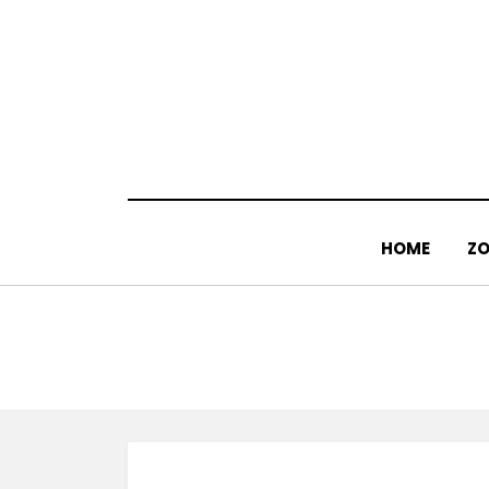
Doorgaan
naar
inhoud
HOME
ZO