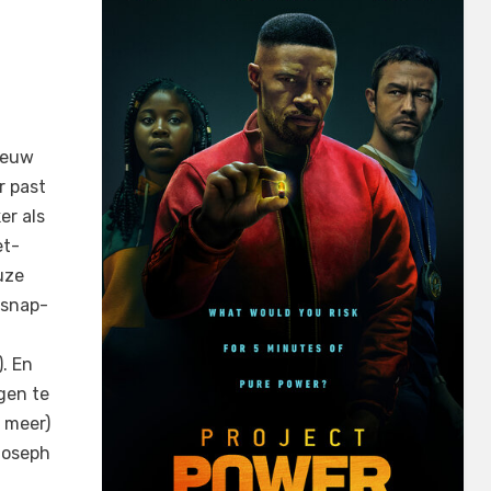
nieuw
r past
er als
et-
uze
-snap-
. En
gen te
 meer)
Joseph