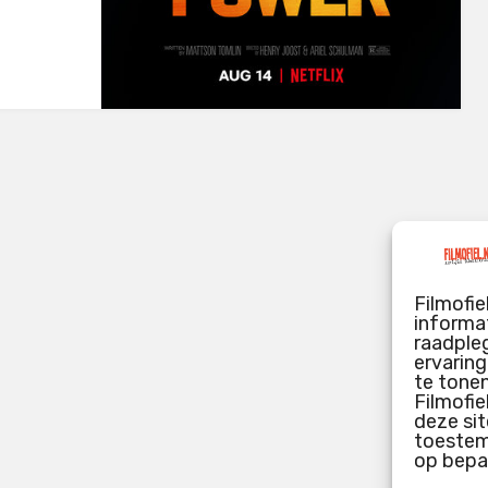
Filmofie
informat
raadpleg
ervarin
te tone
Filmofie
deze sit
toestemm
op bepa