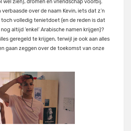
l wél zien), dromen en vriendschap voorbij.
m verbaasde over de naam Kevin, iets dat z’n
och volledig tenietdoet (en de reden is dat
og altijd ‘enkel’ Arabische namen krijgen)?
les geregeld te krijgen, terwijl je ook aan alles
ten gaan zeggen over de toekomst van onze