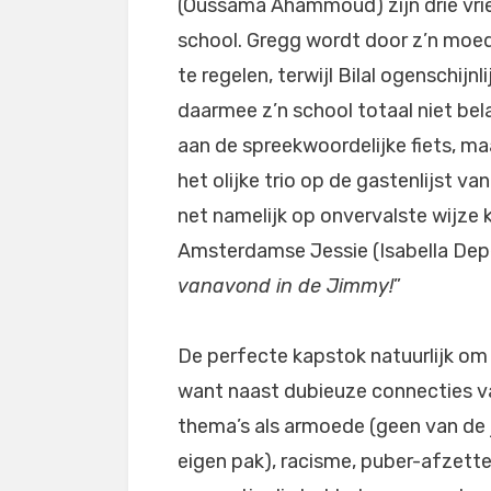
(Oussama Ahammoud) zijn drie vr
school. Gregg wordt door z’n moe
te regelen, terwijl Bilal ogenschijn
daarmee z’n school totaal niet bela
aan de spreekwoordelijke fiets, ma
het olijke trio op de gastenlijst va
net namelijk op onvervalste wijz
Amsterdamse Jessie (Isabella Depew
vanavond in de Jimmy!
”
De perfecte kapstok natuurlijk om 
want naast dubieuze connecties va
thema’s als armoede (geen van de 
eigen pak), racisme, puber-afzett