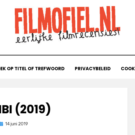
EK OP TITEL OF TREFWOORD
PRIVACYBELEID
COOKI
IBI (2019)
Geplaatst
door
14 juni 2019
Filmofiel.nl
op