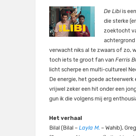
De Libi
is een
die sterke (
zoektocht v
achtergrond 
verwacht niks al te zwaars of zo, 
toch iets te groot fan van
Ferris B
licht scherpe en multi-cultureel Ne
De energie, het goede acteerwerk e
vrijwel zeker een hit onder een jo
gun ik die volgens mij erg enthous
Het verhaal
Bilal (Bilal –
Layla M.
– Wahib), Greg