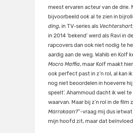
meest ervaren acteur van de drie. 
bijvoorbeeld ook al te zien in bijroll
ding
, in TV-series als
Vechtershart
in 2014 ‘bekend’ werd als Ravi in d
rapcovers dan ook niet nodig te he
aardig aan de weg. Wahib en Kolf k
Mocro Maffia
, maar Kolf maakt hie
ook perfect past in z’n rol, al kan 
nog niet beoordelen in hoeverre hij
speelt’. Ahammoud dacht ik wel te
waarvan. Maar bij z’n rol in de film z
Marrokaan?
“-vraag mij dus ietwat
mijn hoofd zit, maar dat beïnvloedt