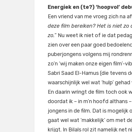
Energiek en (te?) ‘hoopvol’ de
Een vriend van me vroeg zich na af
deze film bereiken? Het is niet zo 
zo.
” Nu weet ik niet of ie dat peda
zien over een paar goed bedoelen
puberjongens volgens mij rondrenne
zo’n ‘wij maken onze eigen film’-v
Sabri Saad El-Hamus (die tevens de 
waarschijnlijk wel wat ‘hulp’ geha
En daarin wringt de film toch ook w
doordat ik – in m’n hoofd althans 
jongens in de film. Dat is mogelij
gaat wel wat ‘makkelijk’ om met de
krijgt. In Bilals rol zit namelijk n