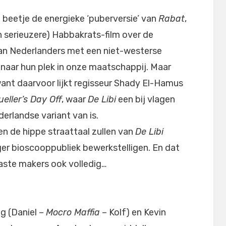
 beetje de energieke ‘puberversie’ van
Rabat
,
en serieuzere) Habbakrats-film over de
an Nederlanders met een niet-westerse
naar hun plek in onze maatschappij. Maar
want daarvoor lijkt regisseur Shady El-Hamus
ueller’s Day Off
, waar
De Libi
een bij vlagen
derlandse variant van is.
n de hippe straattaal zullen van
De Libi
nger bioscooppubliek bewerkstelligen. En dat
iaste makers ook volledig…
g (Daniel –
Mocro Maffia
– Kolf) en Kevin