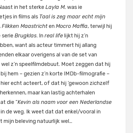
Naast in het sterke
Layla M.
was ie
etjes in films als
Taal is zeg maar echt mijn
,
Flikken Maastricht
en
Mocro Maffia
, terwijl hij
e serie
Brugklas
. In
real life
lijkt hij z’n
bben, want als acteur timmert hij allang
enden elkaar overigens al van de set van
r wel z’n speelfilmdebuut. Moet zeggen dat hij
ik bij hem – gezien z’n korte IMDb-filmografie –
 hier echt acteert, of dat hij ‘gewoon zichzelf
 herkennen, maar kan lastig achterhalen
at die “
Kevin als naam voor een Nederlandse
 in de weg. Ik weet dat dat enkel/vooral in
 mijn beleving natuurlijk wel…