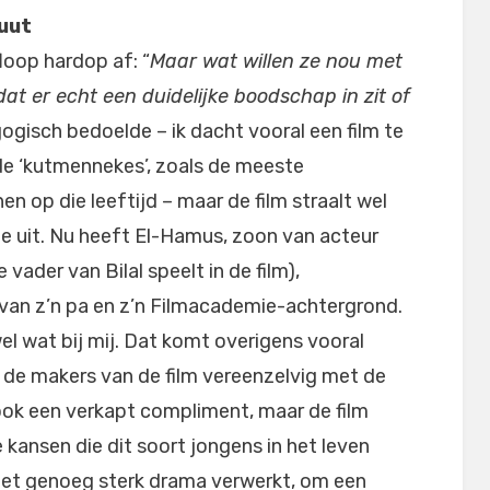
buut
loop hardop af: “
Maar wat willen ze nou met
dat er echt een duidelijke boodschap in zit of
gogisch bedoelde – ik dacht vooral een film te
de ‘kutmennekes’, zoals de meeste
n op die leeftijd – maar de film straalt wel
ibe uit. Nu heeft El-Hamus, zoon van acteur
vader van Bilal speelt in de film),
d van z’n pa en z’n Filmacademie-achtergrond.
el wat bij mij. Dat komt overigens vooral
– de makers van de film vereenzelvig met de
k ook een verkapt compliment, maar de film
 kansen die dit soort jongens in het leven
et niet genoeg sterk drama verwerkt, om een