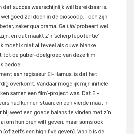
n dat succes waarschijnlijk wél bereikbaar is,
 wel goed zal doen in de bioscoop. Toch zijn
 beter, zeker qua drama.
De Libi
probeert wel
e zijn, en dat maakt z’n ‘scherptepotentie’
jk moet ik niet al teveel als ouwe blanke
t tot de puber-doelgroep van deze film
ik bedoel.
ment aan regisseur El-Hamus, is dat het
dig overkomt. Vandaar mogelijk mijn initiële
ken samen een film’-project was. Dat El-
urs had kunnen staan, en een vierde maat in
 hij weet een goede balans te vinden met z’n
raai om hun oren wilt geven, maar soms ook
(of zelfs een high five geven). Wahib is de