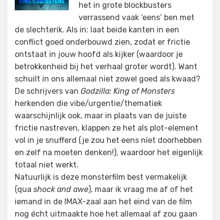
het in grote blockbusters
verrassend vaak ‘eens’ ben met
de slechterik. Als in: laat beide kanten in een
conflict goed onderbouwd zien, zodat er frictie
ontstaat in jouw hoofd als kijker (waardoor je
betrokkenheid bij het verhaal groter wordt). Want
schuilt in ons allemaal niet zowel goed als kwaad?
De schrijvers van
Godzilla: King of Monsters
herkenden die vibe/urgentie/thematiek
waarschijnlijk ook, maar in plaats van de juiste
frictie nastreven, klappen ze het als plot-element
vol in je snufferd (je zou het eens níet doorhebben
en zelf na moeten denken!), waardoor het eigenlijk
totaal niet werkt.
Natuurlijk is deze monsterfilm best vermakelijk
(qua
shock and awe
), maar ik vraag me af of het
iemand in de IMAX-zaal aan het eind van de film
nog écht uitmaakte hoe het allemaal af zou gaan