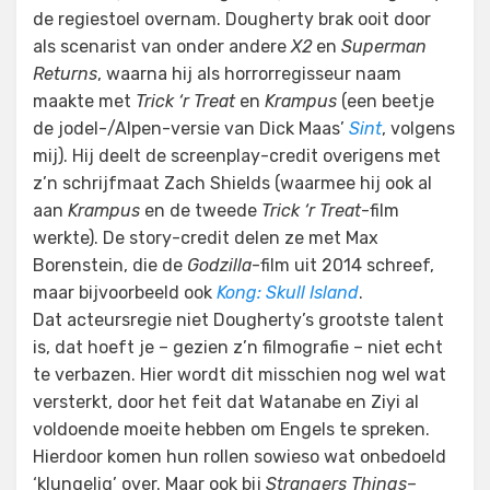
de regiestoel overnam. Dougherty brak ooit door
als scenarist van onder andere
X2
en
Superman
Returns
, waarna hij als horrorregisseur naam
maakte met
Trick ‘r Treat
en
Krampus
(een beetje
de jodel-/Alpen-versie van Dick Maas’
Sint
, volgens
mij). Hij deelt de screenplay-credit overigens met
z’n schrijfmaat Zach Shields (waarmee hij ook al
aan
Krampus
en de tweede
Trick ‘r Treat
-film
werkte). De story-credit delen ze met Max
Borenstein, die de
Godzilla
-film uit 2014 schreef,
maar bijvoorbeeld ook
Kong: Skull Island
.
Dat acteursregie niet Dougherty’s grootste talent
is, dat hoeft je – gezien z’n filmografie – niet echt
te verbazen. Hier wordt dit misschien nog wel wat
versterkt, door het feit dat Watanabe en Ziyi al
voldoende moeite hebben om Engels te spreken.
Hierdoor komen hun rollen sowieso wat onbedoeld
‘klungelig’ over. Maar ook bij
Strangers Things
–