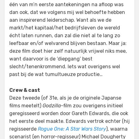
één van m’n eerste aantekeningen na afloop was
dan ook, dat we volgens mij wel behoefte hebben
aan inspirerend leiderschap. Want als we de
markt/het kapitaal/het bedrijfsleven de wereld
écht laten runnen, dan zal die niet al te lang zo
leefbaar en/of welvarend blijven bestaan. Maar ja:
deze film doet hier zelf natuurlijk vrijwel niks mee,
want daarvoor is de ‘diepgang’ best
slecht/tenenkrommend. Iets wat overigens wel
past bij de wat tumultueuze productie…
Crew & cast
Deze tweede (of 31e, als je de originele Japanse
films meetelt)
Godzilla
-film zou overigens initieel
geregisseerd worden door Gareth Edwards, die ook
het eerste deel maakte. Edwards vertrok echter (hij
regisseerde
Rogue One: A Star Wars Story
), waarna
scenarist (en horror-regisseur) Michael Dougherty