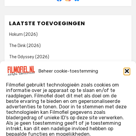
LAATSTE TOEVOEGINGEN
Hokum (2026)
The Dink (2026)
The Odyssey (2026)
Evil Dead Burn (2026)
Beheer cookie-toestemming
The Invite (2026)
Filmofiel gebruikt technologieën zoals cookies om
informatie over je apparaat op te slaan en/of te
raadplegen. Filmofiel doet dit met als doel om de
beste ervaring te bieden en om gepersonaliseerde
WIE IK BEN…?
advertenties te tonen. Door in te stemmen met deze
technologieën kan Filmofiel gegevens zoals
Ik ben ooit begonnen met m’n recensies omdat ik zoveel
bladergedrag of unieke ID's op deze site verwerken.
films keek dat ik af en toe niet meer wist welke ik nu wel of
Als je geen toestemming geeft of je toestemming
intrekt, kan dit een nadelige invloed hebben op
niet gezien had. Ik ben een filmliefhebber, heb als hobby nog
bepaalde functies en mogelijkheden.
erg lang in een videotheek gewerkt, en heb als coproducent