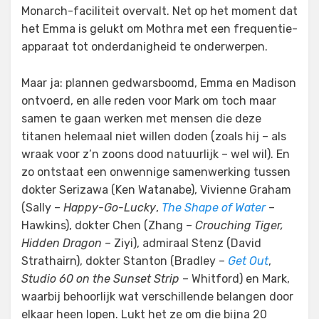
Monarch-faciliteit overvalt. Net op het moment dat
het Emma is gelukt om Mothra met een frequentie-
apparaat tot onderdanigheid te onderwerpen.
Maar ja: plannen gedwarsboomd, Emma en Madison
ontvoerd, en alle reden voor Mark om toch maar
samen te gaan werken met mensen die deze
titanen helemaal niet willen doden (zoals hij – als
wraak voor z’n zoons dood natuurlijk – wel wil). En
zo ontstaat een onwennige samenwerking tussen
dokter Serizawa (Ken Watanabe), Vivienne Graham
(Sally –
Happy-Go-Lucky
,
The Shape of Water
–
Hawkins), dokter Chen (Zhang –
Crouching Tiger,
Hidden Dragon
– Ziyi), admiraal Stenz (David
Strathairn), dokter Stanton (Bradley –
Get Out
,
Studio 60 on the Sunset Strip
– Whitford) en Mark,
waarbij behoorlijk wat verschillende belangen door
elkaar heen lopen. Lukt het ze om die bijna 20