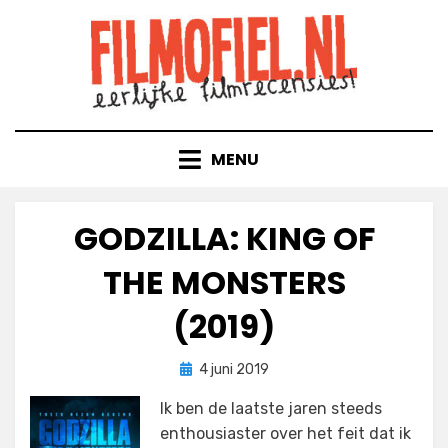
Doorgaan
naar
inhoud
MENU
GODZILLA: KING OF
THE MONSTERS
(2019)
Geplaatst
door
4 juni 2019
Filmofiel.nl
op
Ik ben de laatste jaren steeds
enthousiaster over het feit dat ik