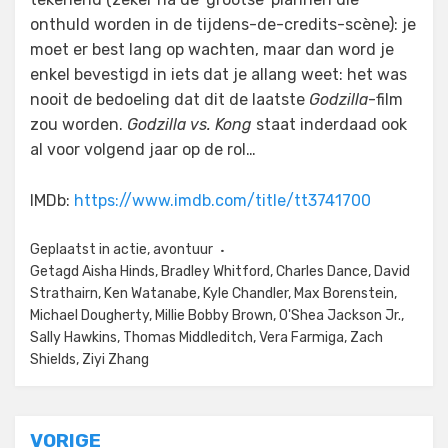
onthuld worden in de tijdens-de-credits-scène): je
moet er best lang op wachten, maar dan word je
enkel bevestigd in iets dat je allang weet: het was
nooit de bedoeling dat dit de laatste
Godzilla
-film
zou worden.
Godzilla vs. Kong
staat inderdaad ook
al voor volgend jaar op de rol…
IMDb:
https://www.imdb.com/title/tt3741700
Geplaatst in
actie
,
avontuur
Getagd
Aisha Hinds
,
Bradley Whitford
,
Charles Dance
,
David
Strathairn
,
Ken Watanabe
,
Kyle Chandler
,
Max Borenstein
,
Michael Dougherty
,
Millie Bobby Brown
,
O'Shea Jackson Jr.
,
Sally Hawkins
,
Thomas Middleditch
,
Vera Farmiga
,
Zach
Shields
,
Ziyi Zhang
Bericht
VORIGE