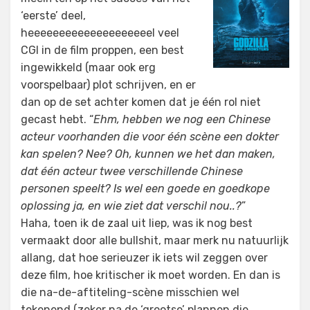
‘eerste’ deel,
heeeeeeeeeeeeeeeeeeeel veel
CGI in de film proppen, een best
ingewikkeld (maar ook erg
voorspelbaar) plot schrijven, en er
dan op de set achter komen dat je één rol niet
gecast hebt. “
Ehm, hebben we nog een Chinese
acteur voorhanden die voor één scène een dokter
kan spelen? Nee? Oh, kunnen we het dan maken,
dat één acteur twee verschillende Chinese
personen speelt? Is wel een goede en goedkope
oplossing ja, en wie ziet dat verschil nou..?
”
Haha, toen ik de zaal uit liep, was ik nog best
vermaakt door alle bullshit, maar merk nu natuurlijk
allang, dat hoe serieuzer ik iets wil zeggen over
deze film, hoe kritischer ik moet worden. En dan is
die na-de-aftiteling-scène misschien wel
tekenend (zeker na de ‘grootse’ plannen die