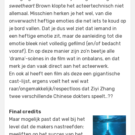
sweetheart
Brown klopte het acteertechnisch niet
allemaal. Misschien herken je het wel, van die
onverwacht heftige emoties die net iets te koud op
je bord vallen. Dat je dus wel ziet dat iemand in
een heftige emotie zit, maar de aanleiding tot die
emotie bleek niet volledig gefilmd (en/of bedacht
vooraf). En op deze manier zijn zo’n beetje alle
‘drama’-scènes in de film wat in onbalans, en dat
merk je dan vaak direct aan het acteerwerk.
En ook al heeft een film als deze een gigantische
cast-lijst, ergens voelt het wel wat
raar/ongemakkelijk/respectloos dat Ziyi Zhang
twee verschillende Chinese dokters speelt..??
Final credits
Maar mogelijk past dat wel bij het
level dat de makers nastreefden:
meeliften op het succes van het