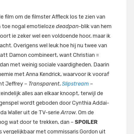
 film om de filmster Affleck los te zien van
f en toe nogal emotieloze
deadpan
-blik van hem
coort ie zeker wel een voldoende hoor, maar ik
wacht. Overigens wel leuk hoe hij nu twee van
Matt Damon combineert, want Christian =
 dan met weinig sociale vaardigheden. Daarin
chemie met Anna Kendrick, waarvoor ik vooraf
t Jeffrey –
Transparent
,
Slipstream
–
teindelijk alles aan elkaar knoopt, terwijl de
egenspel wordt geboden door Cynthia Addai-
da Waller uit de TV-serie
Arrow
. Om de
nog wat door te trekken, dan –
SPOILER
jes vergelijkbaar met commissaris Gordon uit