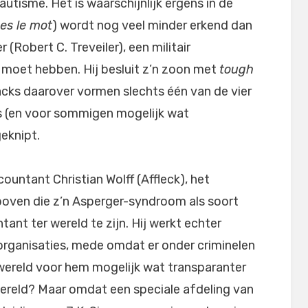
utisme. Het is waarschijnlijk ergens in de
es le mot
) wordt nog veel minder erkend dan
 (Robert C. Treveiler), een militair
n moet hebben. Hij besluit z’n zoon met
tough
cks daarover vormen slechts één van de vier
ieus (en voor sommigen mogelijk wat
geknipt.
ountant Christian Wolff (Affleck), het
rboven die z’n Asperger-syndroom als soort
nt ter wereld te zijn. Hij werkt echter
 organisaties, mede omdat er onder criminelen
e wereld voor hem mogelijk wat transparanter
e wereld? Maar omdat een speciale afdeling van