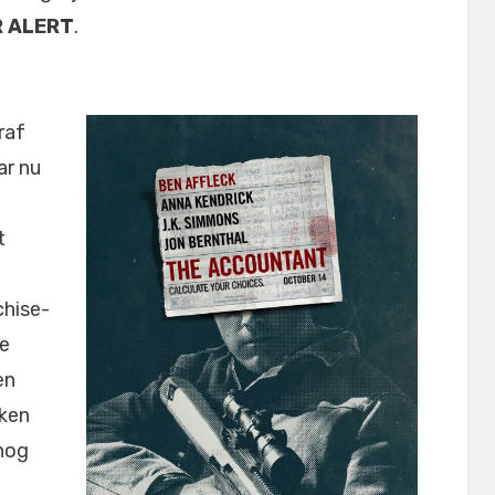
R ALERT
.
raf
ar nu
t
chise-
ge
en
eken
 nog