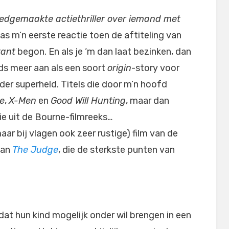
edgemaakte actiethriller over iemand met
as m’n eerste reactie toen de aftiteling van
tant
begon. En als je ‘m dan laat bezinken, dan
eds meer aan als een soort
origin
-story voor
er superheld. Titels die door m’n hoofd
e
,
X-Men
en
Good Will Hunting
, maar dan
ie uit de Bourne-filmreeks…
aar bij vlagen ook zeer rustige) film van de
van
The Judge
, die de sterkste punten van
dat hun kind mogelijk onder wil brengen in een