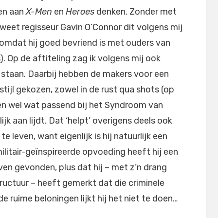
en aan
X-Men
en
Heroes
denken. Zonder met
eet regisseur Gavin O’Connor dit volgens mij
 omdat hij goed bevriend is met ouders van
). Op de aftiteling zag ik volgens mij ook
 staan. Daarbij hebben de makers voor een
 stijl gekozen, zowel in de rust qua shots (op
ien wel wat passend bij het Syndroom van
jk aan lijdt. Dat ‘helpt’ overigens deels ook
leven, want eigenlijk is hij natuurlijk een
militair-geïnspireerde opvoeding heeft hij een
ven gevonden, plus dat hij – met z’n drang
ructuur – heeft gemerkt dat die criminele
 ruime beloningen lijkt hij het niet te doen…