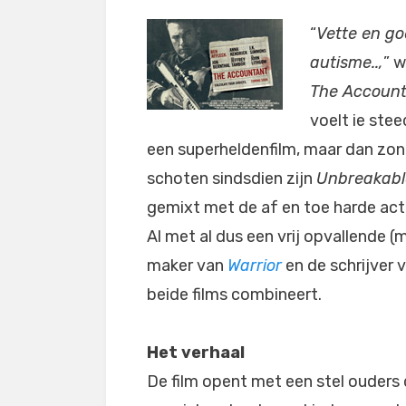
“
Vette en go
autisme..,
” w
The Accoun
voelt ie ste
een superheldenfilm, maar dan zond
schoten sindsdien zijn
Unbreakabl
gemixt met de af en toe harde act
Al met al dus een vrij opvallende (m
maker van
Warrior
en de schrijver 
beide films combineert.
Het verhaal
De film opent met een stel ouders 