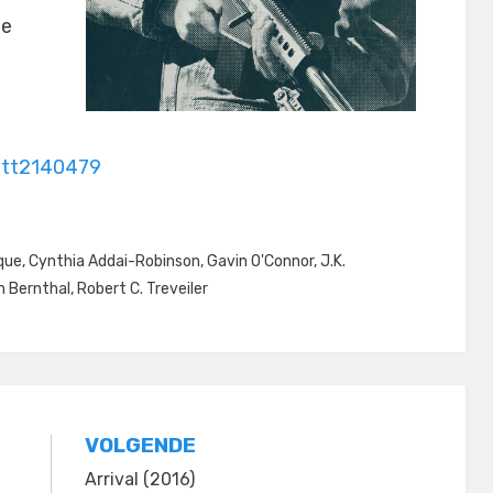
ie
/tt2140479
uque
,
Cynthia Addai-Robinson
,
Gavin O'Connor
,
J.K.
n Bernthal
,
Robert C. Treveiler
VOLGENDE
Arrival (2016)