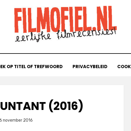
EK OP TITEL OF TREFWOORD
PRIVACYBELEID
COOKI
UNTANT (2016)
plaatst
door
6 november 2016
Filmofiel.nl