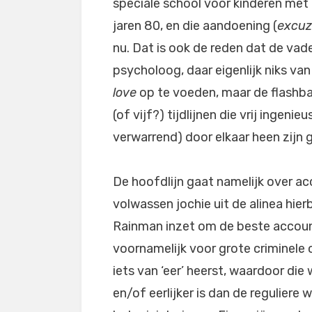
speciale school voor kinderen met a
jaren 80, en die aandoening (
excuz
nu. Dat is ook de reden dat de vader
psycholoog, daar eigenlijk niks va
love
op te voeden, maar de flashba
(of vijf?) tijdlijnen die vrij ingen
verwarrend) door elkaar heen zijn 
De hoofdlijn gaat namelijk over acc
volwassen jochie uit de alinea hie
Rainman inzet om de beste accounta
voornamelijk voor grote criminele
iets van ‘eer’ heerst, waardoor di
en/of eerlijker is dan de regulier