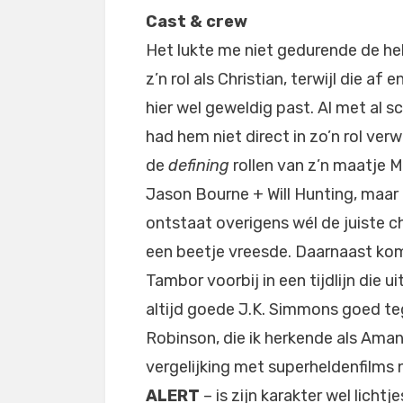
Cast & crew
Het lukte me niet gedurende de hele
z’n rol als Christian, terwijl die a
hier wel geweldig past. Al met al s
had hem niet direct in zo’n rol ver
de
defining
rollen van z’n maatje 
Jason Bourne + Will Hunting, maar
ontstaat overigens wél de juiste 
een beetje vreesde. Daarnaast kom
Tambor voorbij in een tijdlijn die ui
altijd goede J.K. Simmons goed t
Robinson, die ik herkende als Aman
vergelijking met superheldenfilms 
ALERT
– is zijn karakter wel licht