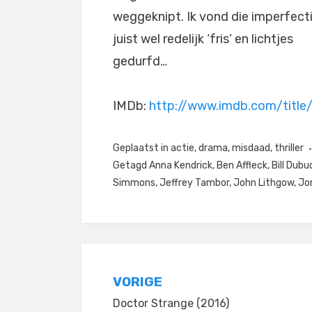
weggeknipt. Ik vond die imperfect
juist wel redelijk ‘fris’ en lichtjes
gedurfd…
IMDb:
http://www.imdb.com/title
Geplaatst in
actie
,
drama
,
misdaad
,
thriller
Getagd
Anna Kendrick
,
Ben Affleck
,
Bill Dub
Simmons
,
Jeffrey Tambor
,
John Lithgow
,
Jo
Bericht
VORIGE
Doctor Strange (2016)
navigatie