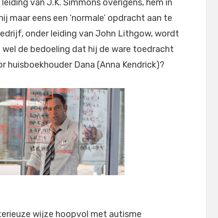
r leiding van J.K. Simmons overigens, hem in
t hij maar eens een ‘normale’ opdracht aan te
bedrijf, onder leiding van John Lithgow, wordt
t wel de bedoeling dat hij de ware toedracht
or huisboekhouder Dana (Anna Kendrick)?
terieuze wijze hoopvol met autisme