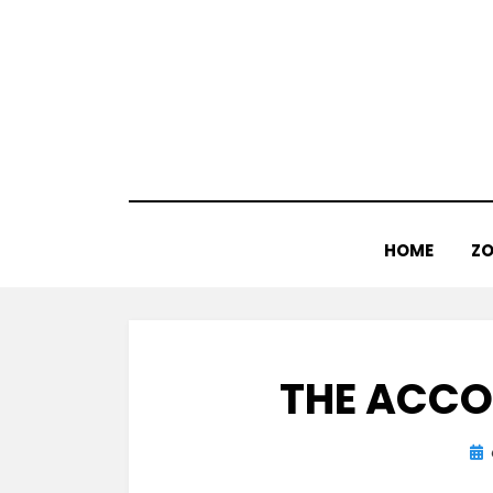
Doorgaan
naar
inhoud
HOME
ZO
THE ACCO
Ge
op