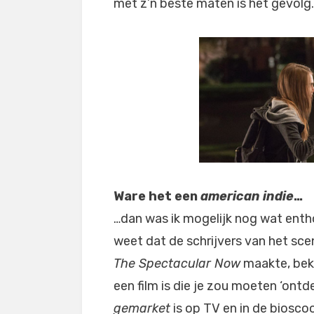
met z’n beste maten is het gevolg
Ware het een
american indie
…
…dan was ik mogelijk nog wat entho
weet dat de schrijvers van het sce
The Spectacular Now
maakte, bekr
een film is die je zou moeten ‘ontdek
gemarket
is op TV en in de biosco