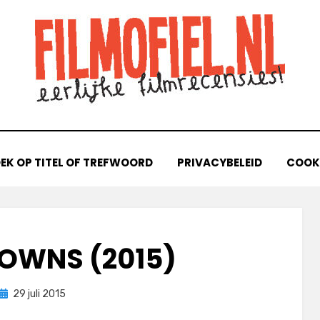
EK OP TITEL OF TREFWOORD
PRIVACYBELEID
COOKI
TOWNS (2015)
Geplaatst
door
29 juli 2015
Filmofiel.nl
op