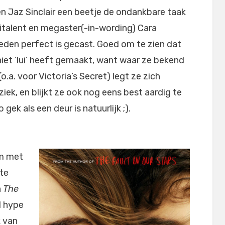
 en Jaz Sinclair een beetje de ondankbare taak
italent en megaster(-in-wording) Cara
eden perfect is gecast. Goed om te zien dat
niet ‘lui’ heeft gemaakt, want waar ze bekend
a. voor Victoria’s Secret) legt ze zich
ek, en blijkt ze ook nog eens best aardig te
 gek als een deur is natuurlijk ;).
lm met
 te
n
The
l hype
k van