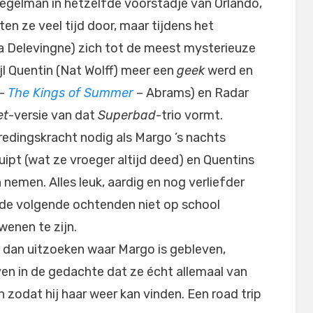
egelman in hetzelfde voorstadje van Orlando,
n ze veel tijd door, maar tijdens het
a Delevingne) zich tot de meest mysterieuze
jl Quentin (Nat Wolff) meer een
geek
werd en
 –
The Kings of Summer
– Abrams) en Radar
et
-versie van dat
Superbad
-trio vormt.
redingskracht nodig als Margo ’s nachts
ipt (wat ze vroeger altijd deed) en Quentins
nemen. Alles leuk, aardig en nog verliefder
 de volgende ochtenden niet op school
wenen te zijn.
ts dan uitzoeken waar Margo is gebleven,
ven in de gedachte dat ze écht allemaal van
n zodat hij haar weer kan vinden. Een road trip