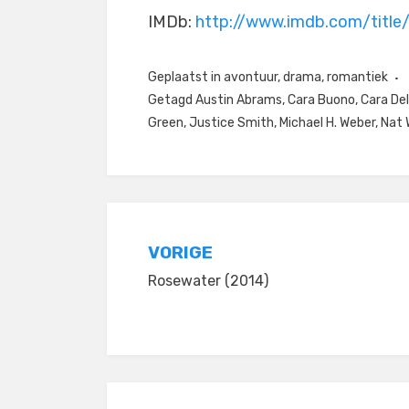
IMDb:
http://www.imdb.com/titl
Geplaatst in
avontuur
,
drama
,
romantiek
Getagd
Austin Abrams
,
Cara Buono
,
Cara De
Green
,
Justice Smith
,
Michael H. Weber
,
Nat 
Bericht
VORIGE
Rosewater (2014)
navigatie