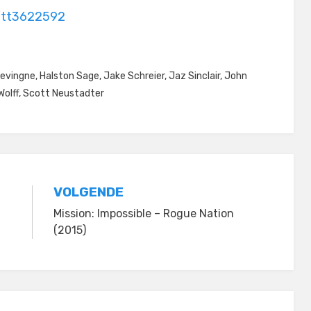
e/tt3622592
levingne
,
Halston Sage
,
Jake Schreier
,
Jaz Sinclair
,
John
Wolff
,
Scott Neustadter
VOLGENDE
Mission: Impossible – Rogue Nation
(2015)