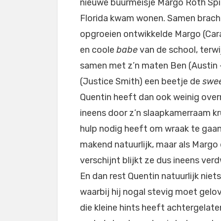
nieuwe buurmeisje Margo Roth Spi
Florida kwam wonen. Samen brachte
opgroeien ontwikkelde Margo (Car
en coole
babe
van de school, terwi
samen met z’n maten Ben (Austin
(Justice Smith) een beetje de
swe
Quentin heeft dan ook weinig over
ineens door z’n slaapkamerraam kru
hulp nodig heeft om wraak te gaan 
makend natuurlijk, maar als Margo
verschijnt blijkt ze dus ineens verd
En dan rest Quentin natuurlijk nie
waarbij hij nogal stevig moet gelo
die kleine hints heeft achtergelate