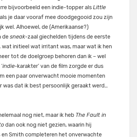
rre bijvoorbeeld een indie-topper als
Little
als je daar vooraf mee doodgegooid zou zijn
jk wel. Alhoewel, de (Amerikaanse?)
n de
sneak
-zaal giechelden tijdens de eerste
t, wat initieel wat irritant was, maar wat ik hen
 meer tot de doelgroep behoren dan ik – wel
‘
indie
-karakter’ van de film zorgde er dus
film een paar onverwacht mooie momenten
r was dat ik best persoonlijk geraakt werd…
helemaal nog niet, maar ik heb
The Fault in
to
dan ook nog niet gezien, waarin hij
ams en Smith completeren het onverwachte