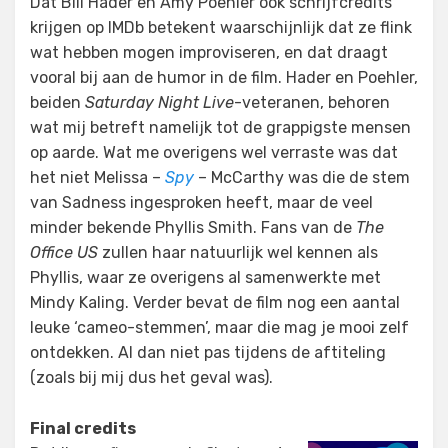
Dat Bill Hader en Amy Poehler ook schrijfcredits
krijgen op IMDb betekent waarschijnlijk dat ze flink
wat hebben mogen improviseren, en dat draagt
vooral bij aan de humor in de film. Hader en Poehler,
beiden
Saturday Night Live
-veteranen, behoren
wat mij betreft namelijk tot de grappigste mensen
op aarde. Wat me overigens wel verraste was dat
het niet Melissa –
Spy
– McCarthy was die de stem
van Sadness ingesproken heeft, maar de veel
minder bekende Phyllis Smith. Fans van de
The
Office US
zullen haar natuurlijk wel kennen als
Phyllis, waar ze overigens al samenwerkte met
Mindy Kaling. Verder bevat de film nog een aantal
leuke ‘cameo-stemmen’, maar die mag je mooi zelf
ontdekken. Al dan niet pas tijdens de aftiteling
(zoals bij mij dus het geval was).
Final credits