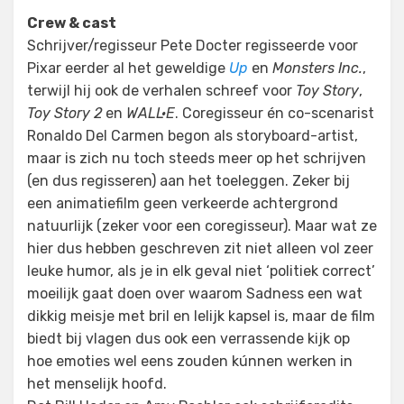
Crew & cast
Schrijver/regisseur Pete Docter regisseerde voor
Pixar eerder al het geweldige
Up
en
Monsters Inc.
,
terwijl hij ook de verhalen schreef voor
Toy Story
,
Toy Story 2
en
WALL·E
. Coregisseur én co-scenarist
Ronaldo Del Carmen begon als storyboard-artist,
maar is zich nu toch steeds meer op het schrijven
(en dus regisseren) aan het toeleggen. Zeker bij
een animatiefilm geen verkeerde achtergrond
natuurlijk (zeker voor een coregisseur). Maar wat ze
hier dus hebben geschreven zit niet alleen vol zeer
leuke humor, als je in elk geval niet ‘politiek correct’
moeilijk gaat doen over waarom Sadness een wat
dikkig meisje met bril en lelijk kapsel is, maar de film
biedt bij vlagen dus ook een verrassende kijk op
hoe emoties wel eens zouden kúnnen werken in
het menselijk hoofd.