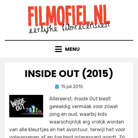
Doorgaan
naar
inhoud
MENU
INSIDE OUT (2015)
Geplaatst
door
15 juli 2015
Filmofiel.nl
op
Allereerst:
Inside Out
biedt
geweldig vermaak voor zowel
jong en oud, waarbij kids
waarschijnlijk erg vrolijk worden
van alle kleurtjes en het avontuur, terwijl het voor
volwassenen af en toe best interessant wordt. Zó