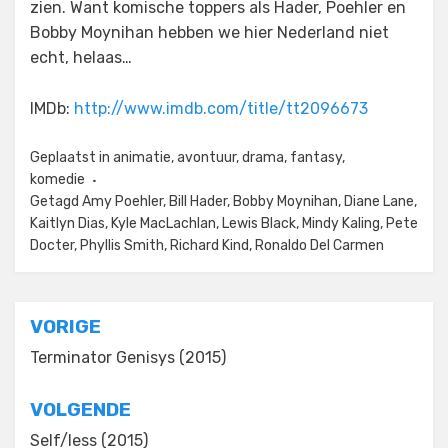
zien. Want komische toppers als Hader, Poehler en
Bobby Moynihan hebben we hier Nederland niet
echt, helaas…
IMDb:
http://www.imdb.com/title/tt2096673
Geplaatst in
animatie
,
avontuur
,
drama
,
fantasy
,
komedie
Getagd
Amy Poehler
,
Bill Hader
,
Bobby Moynihan
,
Diane Lane
,
Kaitlyn Dias
,
Kyle MacLachlan
,
Lewis Black
,
Mindy Kaling
,
Pete
Docter
,
Phyllis Smith
,
Richard Kind
,
Ronaldo Del Carmen
Bericht
VORIGE
navigatie
Terminator Genisys (2015)
VOLGENDE
Self/less (2015)