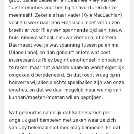
groot paneel bedienen en daarmee Riley van de
‘juiste’ emoties voorzien bij de avonturen die ze
meemaakt. Zeker als haar vader (Kyle MacLachlan)
voor z’n werk naar San Francisco moet verhuizen
breekt er voor Riley een spannende tijd aan: nieuw
huis, nieuwe school, nieuwe vrienden, et cetera.
Daarnaast voel je wat spanning tussen pa en ma
(Diane Lane), en dan gebeurt er iets wat best
interessant is: Riley begint emotioneel in onbalans
te raken, maar het wáárom daarvan wordt eigenlijk
omgekeerd beredeneerd. En dat roept vraag op in
hoeverre wij allen slechts speelballen zijn van onze
emoties, en dat we daar mogelijk maar weinig van
kunnen/moeten/moeten willen begrijpen…
Wat gebeurt is namelijk dat Sadness zich per
ongeluk gaat bemoeien met zaken waar ze zich
van Joy helemaal niet mee mág bemoeien. En dat