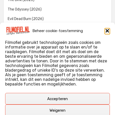
The Odyssey (2026)
Evil Dead Burn (2026)
The Invite (2026)
Beheer cookie-toestemming
Toy Story 5 (2026)
Filmofiel gebruikt technologieën zoals cookies om
informatie over je apparaat op te slaan en/of te
raadplegen. Filmofiel doet dit met als doel om de
beste ervaring te bieden en om gepersonaliseerde
WIE IK BEN…?
advertenties te tonen. Door in te stemmen met deze
technologieën kan Filmofiel gegevens zoals
Ik ben ooit begonnen met m’n recensies omdat ik zoveel
bladergedrag of unieke ID's op deze site verwerken.
films keek dat ik af en toe niet meer wist welke ik nu wel of
Als je geen toestemming geeft of je toestemming
intrekt, kan dit een nadelige invloed hebben op
niet gezien had. Ik ben een filmliefhebber, heb als hobby nog
bepaalde functies en mogelijkheden.
erg lang in een videotheek gewerkt, en heb als coproducent
ook aan een aantal onafhankelijke films meegewerkt.
Deze recensies zijn dan ook vooral vrij pretentieloze
Accepteren
uitbreidingen van m’n voormalige ‘videotheek-geouwehoer’,
aangevuld met een groeiende kennis over de kunde én de
Weigeren
kunst van het maken van film.