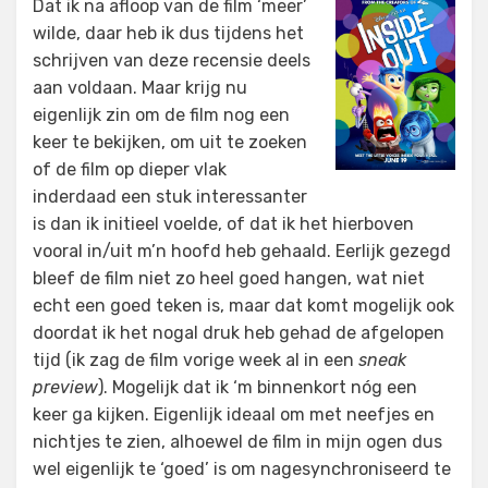
Dat ik na afloop van de film ‘meer’
wilde, daar heb ik dus tijdens het
schrijven van deze recensie deels
aan voldaan. Maar krijg nu
eigenlijk zin om de film nog een
keer te bekijken, om uit te zoeken
of de film op dieper vlak
inderdaad een stuk interessanter
is dan ik initieel voelde, of dat ik het hierboven
vooral in/uit m’n hoofd heb gehaald. Eerlijk gezegd
bleef de film niet zo heel goed hangen, wat niet
echt een goed teken is, maar dat komt mogelijk ook
doordat ik het nogal druk heb gehad de afgelopen
tijd (ik zag de film vorige week al in een
sneak
preview
). Mogelijk dat ik ‘m binnenkort nóg een
keer ga kijken. Eigenlijk ideaal om met neefjes en
nichtjes te zien, alhoewel de film in mijn ogen dus
wel eigenlijk te ‘goed’ is om nagesynchroniseerd te