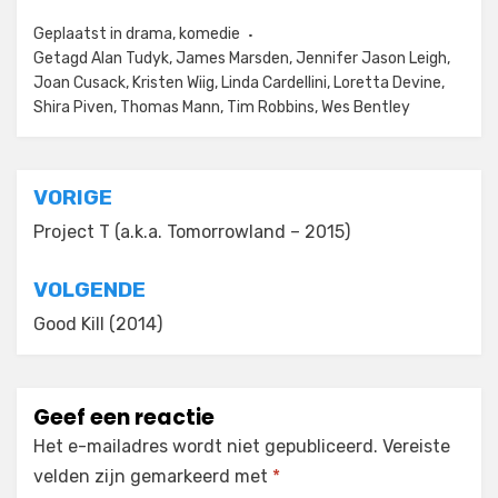
Geplaatst in
drama
,
komedie
Getagd
Alan Tudyk
,
James Marsden
,
Jennifer Jason Leigh
,
Joan Cusack
,
Kristen Wiig
,
Linda Cardellini
,
Loretta Devine
,
Shira Piven
,
Thomas Mann
,
Tim Robbins
,
Wes Bentley
Bericht
VORIGE
navigatie
Project T (a.k.a. Tomorrowland – 2015)
VOLGENDE
Good Kill (2014)
Geef een reactie
Het e-mailadres wordt niet gepubliceerd.
Vereiste
velden zijn gemarkeerd met
*