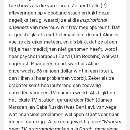
talkshows als die van Oprah. Ze heeft alle (?)
afleveringen op videoband staan en kijkt deze
dagelijks terug, waarbij ze al die
inspirational
oneliners
van mevrouw Winfrey mee opdreunt. Dat
er geestelijk iets niet helemaal in orde met Alice is
voel je als kijker meteen, en als blijkt dat ze al een
tijdje haar medicijnen niet genomen heeft, wordt
haar psychotherapeut Daryl (Tim Robbins) wel wat
ongerust. Maar geen nood, want als Alice
onverwacht 86 miljoen dollar wint in een loterij,
dan lijken al haar problemen voorbij. Zeker als ze
erachter komt hoe louterend een toevallig
optreden voor een TV-camera werkt. Als blijkt dat
het lokale TV-station, gerund door Rich (James
Marsden) en Gabe Ruskin (Wes Bentley), vanwege
wat financiële problemen wel open staat voor haar
ideeën, dan krijgt Alice een geweldig idee: “
Waarom
geen TV-programma maken à la Oprah, maar waar