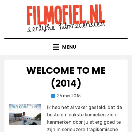
Doorgaan
naar
inhoud
MENU
WELCOME TO ME
(2014)
Geplaatst
door
26 mei 2015
Filmofiel.nl
op
Ik heb het al vaker gesteld, dat de
beste en leukste komieken zich
kenmerken door juist erg goed te
zijn in serieuzere tragikomische