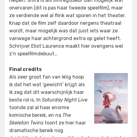
helpen. Shira is als filmregisseur dan mogelijk wat
onervaren (dit is pas haar tweede speelfilm), maar
ze verdiende wel al flink wat sporen in het theater.
Knap dat de film zelf daardoor nergens theatraal
wordt, maar mogelijk was dat juist iets waar ze
vanwege haar achtergrond extra op gelet heeft.
Schrijver Eliot Laurence maakt hier overigens wel
z’n speelfilmdebuut…
Final credits
Als zeer groot fan van Wiig hoop
ik dat het wat ‘gewicht’ krijgt als
ik zeg dat dit waarschijnlijk haar
beste rol is. In
Saturday Night Live
toonde zal al haar enorme
komische bereik, en na
The
Skeleton Twins
toont ze hier haar
dramatische bereik nog