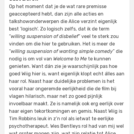
Op het moment dat je de wat rare premisse
geaccepteerd hebt, dan zijn alle acties en
talkshowonderwerpen die Alice verzint eigenlijk
best ‘logisch’. Zo logisch zelfs, dat ik de term
“
willing suspension of disbelief
” veel te sterk zou
vinden om die hier te gebruiken. Het is meer de
“
willing suspension of wanting simple comedy
” die
nodig is om vol van
Welcome to Me
te kunnen
genieten. Want dán zie je waarschijnlijk pas hoe
goed Wiig hier is, want eigenlijk klopt echt álles aan
haar rol. Naast haar duidelijke problemen is het
vooral haar ongeremde eerlijkheid die de film bij
vlagen hilarisch, maar net zo goed pijnlijk
invoelbaar maakt. Ze is namelijk ook erg eerlijk over
haar eigen tekortkomingen en gemis. Naast Wiig is
Tim Robbins leuk in z’n rol als ietwat te eerlijke
psychotherapeut. Wes Bentleys rol had van mij wel
wat groter mogen zijn, wat zijn relatie tot Alice