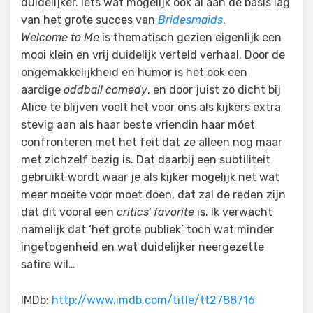
duidelijker. Iets wat mogelijk ook al aan de basis lag
van het grote succes van
Bridesmaids
.
Welcome to Me
is thematisch gezien eigenlijk een
mooi klein en vrij duidelijk verteld verhaal. Door de
ongemakkelijkheid en humor is het ook een
aardige
oddball comedy
, en door juist zo dicht bij
Alice te blijven voelt het voor ons als kijkers extra
stevig aan als haar beste vriendin haar móet
confronteren met het feit dat ze alleen nog maar
met zichzelf bezig is. Dat daarbij een subtiliteit
gebruikt wordt waar je als kijker mogelijk net wat
meer moeite voor moet doen, dat zal de reden zijn
dat dit vooral een
critics’ favorite
is. Ik verwacht
namelijk dat ‘het grote publiek’ toch wat minder
ingetogenheid en wat duidelijker neergezette
satire wil…
IMDb:
http://www.imdb.com/title/tt2788716