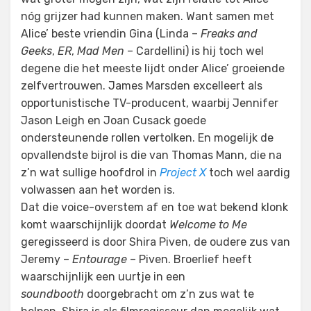
nóg grijzer had kunnen maken. Want samen met
Alice’ beste vriendin Gina (Linda –
Freaks and
Geeks
,
ER
,
Mad Men
– Cardellini) is hij toch wel
degene die het meeste lijdt onder Alice’ groeiende
zelfvertrouwen. James Marsden excelleert als
opportunistische TV-producent, waarbij Jennifer
Jason Leigh en Joan Cusack goede
ondersteunende rollen vertolken. En mogelijk de
opvallendste bijrol is die van Thomas Mann, die na
z’n wat sullige hoofdrol in
Project X
toch wel aardig
volwassen aan het worden is.
Dat die voice-overstem af en toe wat bekend klonk
komt waarschijnlijk doordat
Welcome to Me
geregisseerd is door Shira Piven, de oudere zus van
Jeremy –
Entourage
– Piven. Broerlief heeft
waarschijnlijk een uurtje in een
soundbooth
doorgebracht om z’n zus wat te