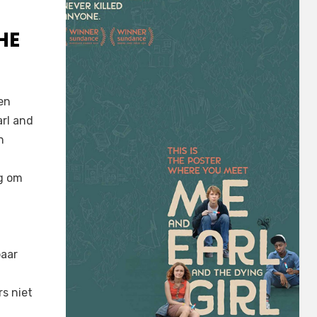
HE
een
rl and
n
ig om
baar
s niet