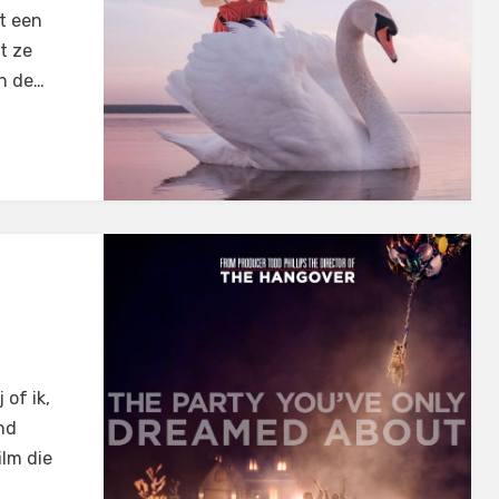
t een
t ze
an de…
 of ik,
nd
ilm die