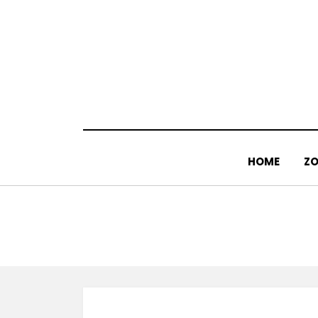
Doorgaan
naar
inhoud
HOME
ZO