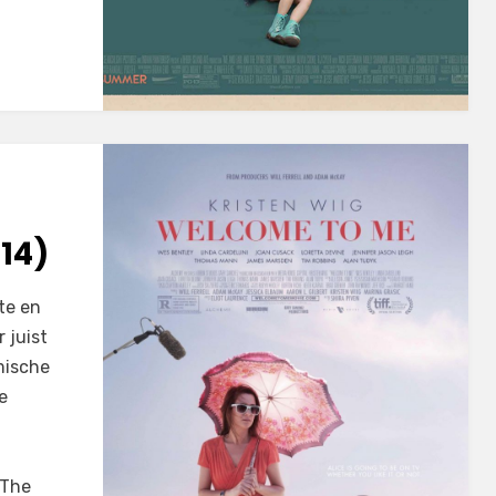
14)
ste en
 juist
mische
e
 The