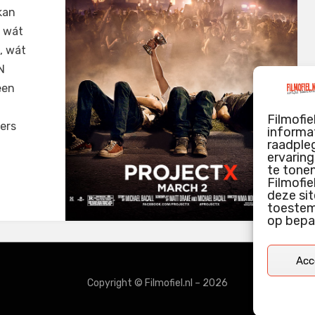
kan
t wát
, wát
N
een
Filmofie
ers
informat
raadpleg
ervarin
te tone
Filmofie
deze sit
toestemm
op bepa
Acc
Copyright © Filmofiel.nl – 2026
door
WordPress