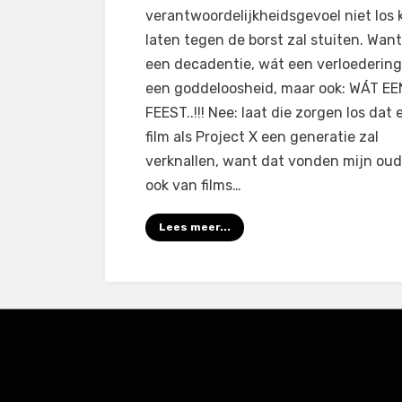
verantwoordelijkheidsgevoel niet los 
laten tegen de borst zal stuiten. Wan
een decadentie, wát een verloedering
een goddeloosheid, maar ook: WÁT EE
FEEST..!!! Nee: laat die zorgen los dat 
film als Project X een generatie zal
verknallen, want dat vonden mijn oud
ook van films…
Lees meer...
Amphibious Theme door
TemplatePocket
⋅
Aangedreven 