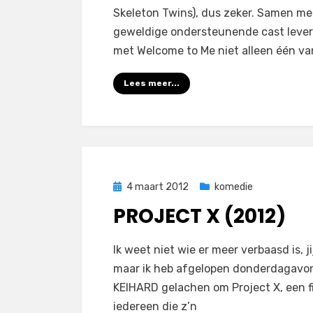
Skeleton Twins), dus zeker. Samen me
geweldige ondersteunende cast lever
met Welcome to Me niet alleen één v
Lees meer...
Geplaatst
4 maart 2012
komedie
op
PROJECT X (2012)
op
door
Laat een reactie achter
Filmofiel.nl
Ik weet niet wie er meer verbaasd is, jij
Project
maar ik heb afgelopen donderdagavo
X
KEIHARD gelachen om Project X, een f
(2012)
iedereen die z’n