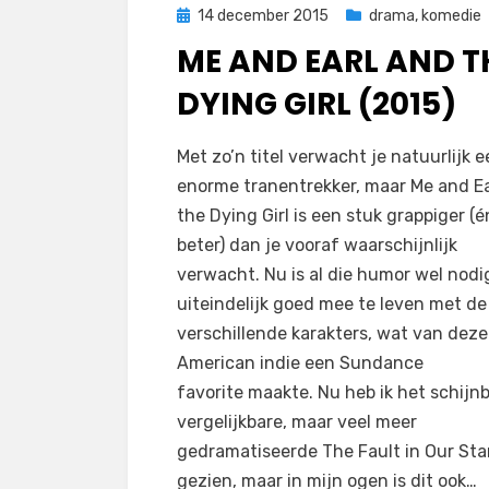
Geplaatst
14 december 2015
drama
,
komedie
op
ME AND EARL AND T
DYING GIRL (2015)
op
door
Laat een reactie achter
Filmofiel.nl
Met zo’n titel verwacht je natuurlijk 
Me
enorme tranentrekker, maar Me and Ea
and
the Dying Girl is een stuk grappiger (é
Earl
beter) dan je vooraf waarschijnlijk
and
verwacht. Nu is al die humor wel nod
the
uiteindelijk goed mee te leven met de
Dying
verschillende karakters, wat van deze
Girl
American indie een Sundance
(2015)
favorite maakte. Nu heb ik het schijn
vergelijkbare, maar veel meer
gedramatiseerde The Fault in Our Star
gezien, maar in mijn ogen is dit ook…