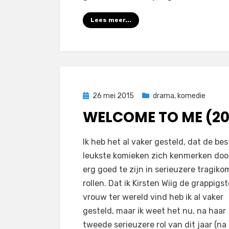
Lees meer...
Geplaatst
26 mei 2015
drama
,
komedie
op
WELCOME TO ME (20
op
door
Laat een reactie achter
Filmofiel.nl
Ik heb het al vaker gesteld, dat de be
Welcome
leukste komieken zich kenmerken door
to
erg goed te zijn in serieuzere tragiko
Me
rollen. Dat ik Kirsten Wiig de grappigst
(2014)
vrouw ter wereld vind heb ik al vaker
gesteld, maar ik weet het nu, na haar
tweede serieuzere rol van dit jaar (na