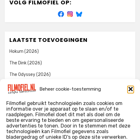
VOLG FILMOFIEL OP:
LAATSTE TOEVOEGINGEN
Hokum (2026)
The Dink (2026)
The Odyssey (2026)
Evil Dead Burn (2026)
Beheer cookie-toestemming
The Invite (2026)
Filmofiel gebruikt technologieën zoals cookies om
informatie over je apparaat op te slaan en/of te
raadplegen. Filmofiel doet dit met als doel om de
beste ervaring te bieden en om gepersonaliseerde
WIE IK BEN…?
advertenties te tonen. Door in te stemmen met deze
technologieën kan Filmofiel gegevens zoals
Ik ben ooit begonnen met m’n recensies omdat ik zoveel
bladergedrag of unieke ID's op deze site verwerken.