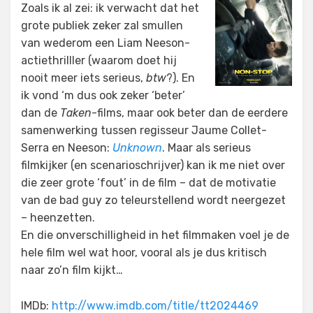
Zoals ik al zei: ik verwacht dat het
grote publiek zeker zal smullen
van wederom een Liam Neeson-
actiethrilller (waarom doet hij
nooit meer iets serieus,
btw
?). En
ik vond ‘m dus ook zeker ‘beter’
dan de
Taken
-films, maar ook beter dan de eerdere
samenwerking tussen regisseur Jaume Collet-
Serra en Neeson:
Unknown
. Maar als serieus
filmkijker (en scenarioschrijver) kan ik me niet over
die zeer grote ‘fout’ in de film – dat de motivatie
van de bad guy zo teleurstellend wordt neergezet
– heenzetten.
En die onverschilligheid in het filmmaken voel je de
hele film wel wat hoor, vooral als je dus kritisch
naar zo’n film kijkt…
IMDb:
http://www.imdb.com/title/tt2024469