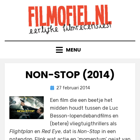
Doorgaan
naar
inhoud
MENU
NON-STOP (2014)
Geplaatst
door
27 februari 2014
Filmofiel.nl
op
Een film die een beetje het
midden houdt tussen de Luc
Besson-lopendebandfilms en
(betere) vliegtuigthrillers als
Flightplan
en
Red Eye
, dat is
Non-Stop
in een
notendop. Flink wat actie en ‘momentum’ gejat van