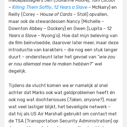
medepassagiers Jen (Julianne Moore), Tom (Scoot
–
Killing Them Softly
,
12 Years a Slave
– McNairy) en
Reilly (Corey –
House of Cards
– Stoll) opvallen,
maar ook de stewardessen Nancy (Michelle –
Downton Abbey – Dockery) en Gwen (Lupita –
12
Years a Slave
– Nyong’o). Hoe dat mijn beleving van
de film beïnvloedde, daarover later meer, maar deze
introductie van karakters – die nog een stuk langer
duurt – ondersteunt later het gevoel van “
wie zou
er nou allemaal mee te maken hebben?
” wel
degelijk.
Tijdens de vlucht komen we er namelijk al snel
achter dat Marks ook wat geldproblemen heeft én
ook nog wat dochterissues (
Taken, anyone?
), maar
wat veel lastiger blijkt, het beveiligde netwerk –
dat hij als US Air Marshall gebruikt om contact met
de TSA (Transportation Security Administration) op