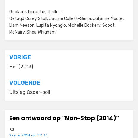
Geplaatst in
actie
,
thriller
Getagd
Corey Stoll
,
Jaume Collett-Serra
,
Julianne Moore
,
Liam Neeson
,
Lupita Nyong'o
,
Michelle Dockery
,
Scoot
McNairy
,
Shea Whigham
Bericht
VORIGE
navigatie
Her (2013)
VOLGENDE
Uitslag Oscar-poll
Een antwoord op “Non-Stop (2014)”
KJ
27 mei 2014 om 22:34