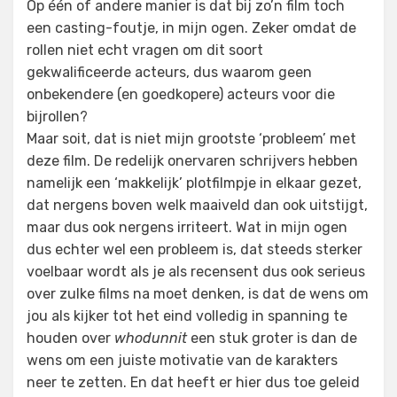
Op één of andere manier is dat bij zo’n film toch
een casting-foutje, in mijn ogen. Zeker omdat de
rollen niet echt vragen om dit soort
gekwalificeerde acteurs, dus waarom geen
onbekendere (en goedkopere) acteurs voor die
bijrollen?
Maar soit, dat is niet mijn grootste ‘probleem’ met
deze film. De redelijk onervaren schrijvers hebben
namelijk een ‘makkelijk’ plotfilmpje in elkaar gezet,
dat nergens boven welk maaiveld dan ook uitstijgt,
maar dus ook nergens irriteert. Wat in mijn ogen
dus echter wel een probleem is, dat steeds sterker
voelbaar wordt als je als recensent dus ook serieus
over zulke films na moet denken, is dat de wens om
jou als kijker tot het eind volledig in spanning te
houden over
whodunnit
een stuk groter is dan de
wens om een juiste motivatie van de karakters
neer te zetten. En dat heeft er hier dus toe geleid