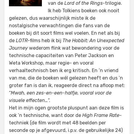
van de
Lord of the Rings
-trilogie.
Ik heb Tolkiens boeken ook nooit
gelezen, dus waarschijnlijk miste ik de
nostalgische verwachtingen die fans van de
boeken bij dit soort films wel voelen. En net als bij
de
LOTR
-films heb ik bij
The Hobbit: An Unexpected
Journey
wederom flink wat bewondering voor de
technische capaciteiten van Peter Jackson en
Weta Workshop, maar regie- en vooral
verhaaltechnisch ben ik erg kritisch. En ’n vriend
van me, die de boeken wél gelezen heeft en dus ’n
groter fan is dan ik, reageerde direct na afloop met:
“
Mwah, een zes-en-een-halfje, vooral voor de
visuele effecten…
“.
Het in mijn ogen grootste pluspunt aan deze film is
ook ’n technische, want door de
High Frame Rate
-
techniek (de film wordt met 48 beelden per
seconde op je afgevuurd, i.p.v. de gebruikelijke 24)