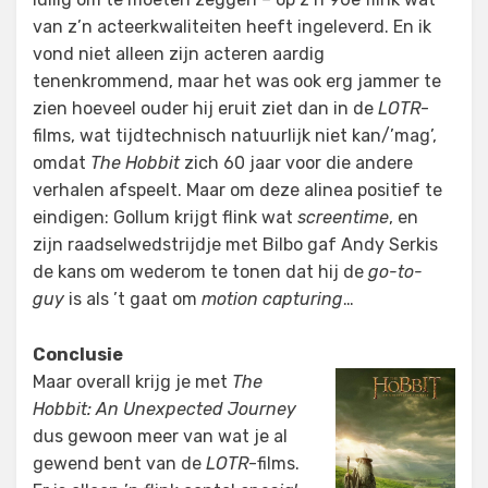
van z’n acteerkwaliteiten heeft ingeleverd. En ik
vond niet alleen zijn acteren aardig
tenenkrommend, maar het was ook erg jammer te
zien hoeveel ouder hij eruit ziet dan in de
LOTR
-
films, wat tijdtechnisch natuurlijk niet kan/’mag’,
omdat
The Hobbit
zich 60 jaar voor die andere
verhalen afspeelt. Maar om deze alinea positief te
eindigen: Gollum krijgt flink wat
screentime
, en
zijn raadselwedstrijdje met Bilbo gaf Andy Serkis
de kans om wederom te tonen dat hij de
go-to-
guy
is als ’t gaat om
motion capturing
…
Conclusie
Maar overall krijg je met
The
Hobbit: An Unexpected Journey
dus gewoon meer van wat je al
gewend bent van de
LOTR
-films.