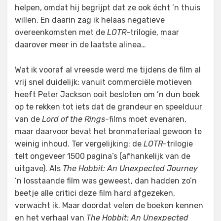
helpen, omdat hij begrijpt dat ze ook écht ’n thuis
willen. En daarin zag ik helaas negatieve
overeenkomsten met de
LOTR
-trilogie, maar
daarover meer in de laatste alinea…
Wat ik vooraf al vreesde werd me tijdens de film al
vrij snel duidelijk: vanuit commerciële motieven
heeft Peter Jackson ooit besloten om ’n dun boek
op te rekken tot iets dat de grandeur en speelduur
van de
Lord of the Rings
-films moet evenaren,
maar daarvoor bevat het bronmateriaal gewoon te
weinig inhoud. Ter vergelijking: de
LOTR
-trilogie
telt ongeveer 1500 pagina’s (afhankelijk van de
uitgave). Als
The Hobbit: An Unexpected Journey
’n losstaande film was geweest, dan hadden zo’n
beetje alle critici deze film hard afgezeken,
verwacht ik. Maar doordat velen de boeken kennen
en het verhaal van
The Hobbit: An Unexpected