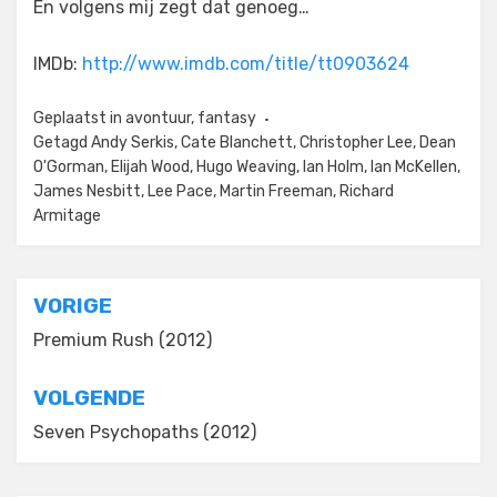
En volgens mij zegt dat genoeg…
IMDb:
http://www.imdb.com/title/tt0903624
Geplaatst in
avontuur
,
fantasy
Getagd
Andy Serkis
,
Cate Blanchett
,
Christopher Lee
,
Dean
O'Gorman
,
Elijah Wood
,
Hugo Weaving
,
Ian Holm
,
Ian McKellen
,
James Nesbitt
,
Lee Pace
,
Martin Freeman
,
Richard
Armitage
Bericht
VORIGE
navigatie
Premium Rush (2012)
VOLGENDE
Seven Psychopaths (2012)