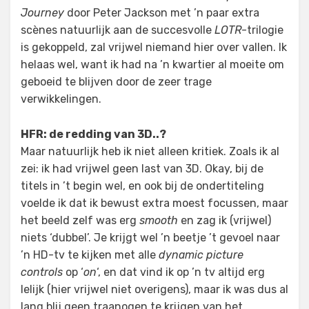
Journey
door Peter Jackson met ’n paar extra
scènes natuurlijk aan de succesvolle
LOTR
-trilogie
is gekoppeld, zal vrijwel niemand hier over vallen. Ik
helaas wel, want ik had na ’n kwartier al moeite om
geboeid te blijven door de zeer trage
verwikkelingen.
HFR: de redding van 3D..?
Maar natuurlijk heb ik niet alleen kritiek. Zoals ik al
zei: ik had vrijwel geen last van 3D. Okay, bij de
titels in ’t begin wel, en ook bij de ondertiteling
voelde ik dat ik bewust extra moest focussen, maar
het beeld zelf was erg
smooth
en zag ik (vrijwel)
niets ‘dubbel’. Je krijgt wel ’n beetje ’t gevoel naar
’n HD-tv te kijken met alle
dynamic picture
controls
op ‘
on
‘, en dat vind ik op ’n tv altijd erg
lelijk (hier vrijwel niet overigens), maar ik was dus al
lang blij geen traanogen te krijgen van het