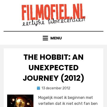
Doorgaan
naar
inhoud
MENU
THE HOBBIT: AN
UNEXPECTED
JOURNEY (2012)
Geplaatst
door
13 december 2012
Filmofiel.nl
op
Mogelijk moet ik beginnen met
vertellen dat ik niet echt fan ben