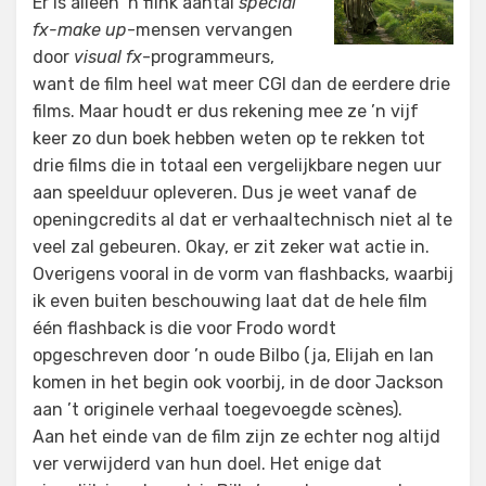
Er is alleen ’n flink aantal
special
fx-make up
-mensen vervangen
door
visual fx
-programmeurs,
want de film heel wat meer CGI dan de eerdere drie
films. Maar houdt er dus rekening mee ze ’n vijf
keer zo dun boek hebben weten op te rekken tot
drie films die in totaal een vergelijkbare negen uur
aan speelduur opleveren. Dus je weet vanaf de
openingcredits al dat er verhaaltechnisch niet al te
veel zal gebeuren. Okay, er zit zeker wat actie in.
Overigens vooral in de vorm van flashbacks, waarbij
ik even buiten beschouwing laat dat de hele film
één flashback is die voor Frodo wordt
opgeschreven door ’n oude Bilbo (ja, Elijah en Ian
komen in het begin ook voorbij, in de door Jackson
aan ’t originele verhaal toegevoegde scènes).
Aan het einde van de film zijn ze echter nog altijd
ver verwijderd van hun doel. Het enige dat