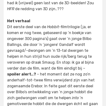
had ik (vrijwel) geen last van de 3D-beelden! Zou
HFR
de redding van 3D zijn..???
Het verhaal
Dit eerste deel van de
Hobbit
-filmtrilogie (ja, er
komen er nog twee, gebaseerd op ’n boekje van
ongeveer 300 pagina’s) gaat over ’n jonge Bilbo
Ballings, die door ’n ‘jongere’ Gandalf wordt
gevraagd/-dwongen om ’n 13-tal dwergen te
helpen in hun strijd hun oude rijk/berg terug te
veroveren op draak Smaug. En stop: ik ga al bijna
verder dan de film, want de film eindigt bij –
spoiler alert..?
– het moment dat ze nog zo’n
anderhalf-tot-twee films verwijderd zijn van het
zogenaamde Erebor. In feite gaat dit eerste deel
over Bilbo’s ontwikkeling van ’n jonge hobbit die
zich gedwongen voelt om te helpen
into
’n
gemotiveerde hobbit die de dwergen écht wil gaan