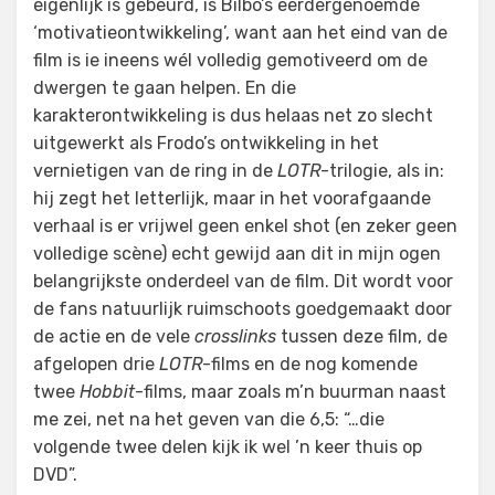
eigenlijk is gebeurd, is Bilbo’s eerdergenoemde
‘motivatieontwikkeling’, want aan het eind van de
film is ie ineens wél volledig gemotiveerd om de
dwergen te gaan helpen. En die
karakterontwikkeling is dus helaas net zo slecht
uitgewerkt als Frodo’s ontwikkeling in het
vernietigen van de ring in de
LOTR
-trilogie, als in:
hij zegt het letterlijk, maar in het voorafgaande
verhaal is er vrijwel geen enkel shot (en zeker geen
volledige scène) echt gewijd aan dit in mijn ogen
belangrijkste onderdeel van de film. Dit wordt voor
de fans natuurlijk ruimschoots goedgemaakt door
de actie en de vele
crosslinks
tussen deze film, de
afgelopen drie
LOTR
-films en de nog komende
twee
Hobbit
-films, maar zoals m’n buurman naast
me zei, net na het geven van die 6,5: “…die
volgende twee delen kijk ik wel ’n keer thuis op
DVD”.