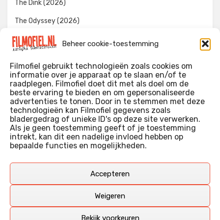
The Dink (2026)
The Odyssey (2026)
Evil Dead Burn (2026)
Beheer cookie-toestemming
The Invite (2026)
Filmofiel gebruikt technologieën zoals cookies om
informatie over je apparaat op te slaan en/of te
raadplegen. Filmofiel doet dit met als doel om de
beste ervaring te bieden en om gepersonaliseerde
WIE IK BEN…?
advertenties te tonen. Door in te stemmen met deze
technologieën kan Filmofiel gegevens zoals
Ik ben ooit begonnen met m’n recensies omdat ik zoveel
bladergedrag of unieke ID's op deze site verwerken.
films keek dat ik af en toe niet meer wist welke ik nu wel of
Als je geen toestemming geeft of je toestemming
intrekt, kan dit een nadelige invloed hebben op
niet gezien had. Ik ben een filmliefhebber, heb als hobby nog
bepaalde functies en mogelijkheden.
erg lang in een videotheek gewerkt, en heb als coproducent
ook aan een aantal onafhankelijke films meegewerkt.
Deze recensies zijn dan ook vooral vrij pretentieloze
Accepteren
uitbreidingen van m’n voormalige ‘videotheek-geouwehoer’,
aangevuld met een groeiende kennis over de kunde én de
Weigeren
kunst van het maken van film.
Bekijk voorkeuren