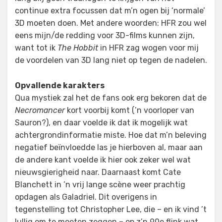
continue extra focussen dat m’n ogen bij ‘normale’
3D moeten doen. Met andere woorden: HFR zou wel
eens mijn/de redding voor 3D-films kunnen zijn,
want tot ik
The Hobbit
in HFR zag wogen voor mij
de voordelen van 3D lang niet op tegen de nadelen.
Opvallende karakters
Qua mystiek zal het de fans ook erg bekoren dat de
Necromancer
kort voorbij komt (’n voorloper van
Sauron?), en daar voelde ik dat ik mogelijk wat
achtergrondinformatie miste. Hoe dat m’n beleving
negatief beïnvloedde las je hierboven al, maar aan
de andere kant voelde ik hier ook zeker wel wat
nieuwsgierigheid naar. Daarnaast komt Cate
Blanchett in ’n vrij lange scène weer prachtig
opdagen als Galadriel. Dit overigens in
tegenstelling tot Christopher Lee, die – en ik vind ’t
lullig om te moeten zeggen – op z’n 90e flink wat