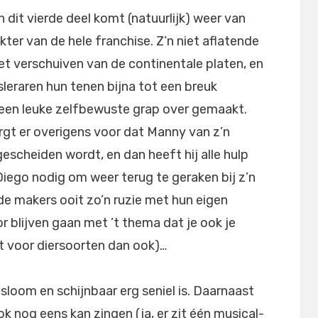
n dit vierde deel komt (natuurlijk) weer van
kter van de hele franchise. Z’n niet aflatende
et verschuiven van de continentale platen, en
isleraren hun tenen bijna tot een breuk
l een leuke zelfbewuste grap over gemaakt.
rgt er overigens voor dat Manny van z’n
escheiden wordt, en dan heeft hij alle hulp
 Diego nodig om weer terug te geraken bij z’n
 de makers ooit zo’n ruzie met hun eigen
r blijven gaan met ’t thema dat je ook je
t voor diersoorten dan ook)…
 sloom en schijnbaar erg seniel is. Daarnaast
ok nog eens kan zingen (ja, er zit één musical-