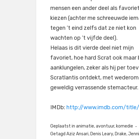
mensen een ander deel als favorie
kiezen (achter me schreeuwde ie
tegen ’t eind zelfs dat ze niet kon
wachten op ’t vijfde deel).
Helaas is dit vierde deel niet mijn
favoriet, hoe hard Scrat ook maar b
aanklungelen, zeker als hij per toev
Scratlantis ontdekt, met wederom 
geweldig verrassende stemacteur.
IMDb:
http://www.imdb.com/title
Geplaatst in
animatie
,
avontuur
,
komedie
Getagd
Aziz Ansari
,
Denis Leary
,
Drake
,
Jenni