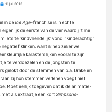
Geplaatst
door
11 juli 2012
Filmofiel.nl
op
el in de
Ice Age
-franchise is ’n echte
n eigenlijk de eerste van de vier waarbij ’t me
 ‘m iets te ‘kindvriendelijk’ vond. “Kinderachtig”
te negatief klinken, want ik heb zeker wel
 kleurrijke karakters lijken vooral te zijn
tje te verdoezelen en de jongsten te
rs gelokt door de stemmen van o.a. Drake en
aaraan zij hun stemmen verlenen voegt niet
oe. Moet eerlijk toegeven dat ik de animatie-
d, met als extraatje een kort
Simpsons
-