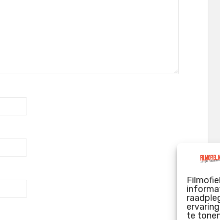
Filmofie
informat
raadpleg
ervarin
te tone