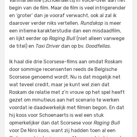
Vanmarsenille (Schoenaerts) in voice-over aan het
begin van de film. Maar de film is veel intrigerender
en ‘groter’ dan je vooraf verwacht, ook al zal ik
daarover verder niks vertellen.
Rundskop
is meer
een intieme karakterstudie dan een misdaadfilm,
en lijkt eerder op
Raging Bull
(niet alleen vanwege
de titel) en
Taxi Driver
dan op bv.
Goodfellas
.
Ik haal die drie Scorsese-films aan omdat Roskam
door sommige recensenten reeds de Belgische
Scorsese genoemd wordt. Nu is dat mogelijk net
wat teveel credit, maar je kunt wel zien dat
Roskam de relatie met z’n vrouw op het spel heeft
gezet om minutieus aan het scenario te werken
voordat ie daadwerkelijk met filmen begon. En dat
hij koos voor Schoenaerts is wel een stuk
opmerkelijker dan dat Scorsese voor
Raging Bull
voor De Niro koos, want zij hadden toen al een