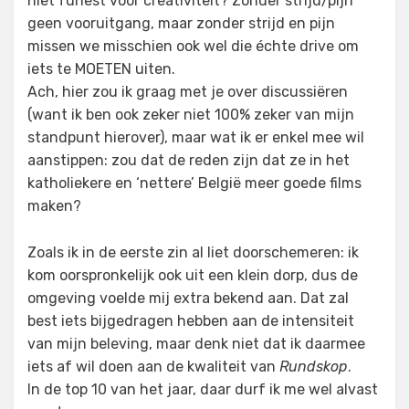
niet funest voor creativiteit? Zonder strijd/pijn
geen vooruitgang, maar zonder strijd en pijn
missen we misschien ook wel die échte drive om
iets te MOETEN uiten.
Ach, hier zou ik graag met je over discussiëren
(want ik ben ook zeker niet 100% zeker van mijn
standpunt hierover), maar wat ik er enkel mee wil
aanstippen: zou dat de reden zijn dat ze in het
katholiekere en ‘nettere’ België meer goede films
maken?
Zoals ik in de eerste zin al liet doorschemeren: ik
kom oorspronkelijk ook uit een klein dorp, dus de
omgeving voelde mij extra bekend aan. Dat zal
best iets bijgedragen hebben aan de intensiteit
van mijn beleving, maar denk niet dat ik daarmee
iets af wil doen aan de kwaliteit van
Rundskop
.
In de top 10 van het jaar, daar durf ik me wel alvast