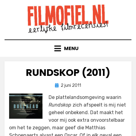
Doorgaan
naar
inhoud
MENU
RUNDSKOP (2011)
Geplaatst
door
2 juni 2011
Filmofiel.nl
op
De plattelandsomgeving waarin
Rundskop
zich afspeelt is mij niet
geheel onbekend. Dat maakt het
voor mij ook extra onvoorstelbaar
om het te zeggen, maar geef die Matthias
Schoenaerts alvast een Oscar. Of in elk geval een