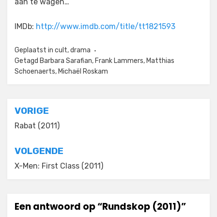
aan te wagen…
IMDb:
http://www.imdb.com/title/tt1821593
Geplaatst in
cult
,
drama
Getagd
Barbara Sarafian
,
Frank Lammers
,
Matthias
Schoenaerts
,
Michaël Roskam
Bericht
VORIGE
navigatie
Rabat (2011)
VOLGENDE
X-Men: First Class (2011)
Een antwoord op “Rundskop (2011)”