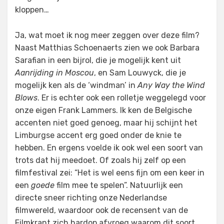
kloppen…
Ja, wat moet ik nog meer zeggen over deze film?
Naast Matthias Schoenaerts zien we ook Barbara
Sarafian in een bijrol, die je mogelijk kent uit
Aanrijding in Moscou
, en Sam Louwyck, die je
mogelijk ken als de ‘windman’ in
Any Way the Wind
Blows
. Er is echter ook een rolletje weggelegd voor
onze eigen Frank Lammers. Ik ken de Belgische
accenten niet goed genoeg, maar hij schijnt het
Limburgse accent erg goed onder de knie te
hebben. En ergens voelde ik ook wel een soort van
trots dat hij meedoet. Of zoals hij zelf op een
filmfestival zei: “Het is wel eens fijn om een keer in
een
goede
film mee te spelen”. Natuurlijk een
directe sneer richting onze Nederlandse
filmwereld, waardoor ook de recensent van de
Filmkrant zich hardop afvroeg waarom dit soort