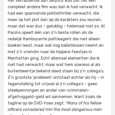
Het verrassende aan
Serpico
was dat het een
compleet andere film was dan ik had verwacht. Ik
had een spannende politiethriller verwacht, die
meer op het plot dan op de karakters zou leunen,
maar dat was dus – gelukkig – helemaal niet zo. Al
Pacino speelt één van z’n beste rollen als de
redelijk flamboyante politieagent die niet alleen
boeken leest, maar ook nog balletlessen neemt en
met z’n vriendin naar de hippere feestjes in
Manhattan ging. Echt allemaal elementen die ik
niet had verwacht, maar wat hem sowieso al als
buitenbeentje bekend deed staan bij z’n collega’s.
Z’n grootste ‘probleem’ ontstaat echter als hij – in
tegenstelling tot vrijwel al z’n collega’s – geen
steekpenningen en ander van-criminelen-
afgetroggeld-geld wil aannemen. Want zoals de
tagline op de DVD-hoes zegt: “
Many of his fellow
officers considered him the most dangerous man