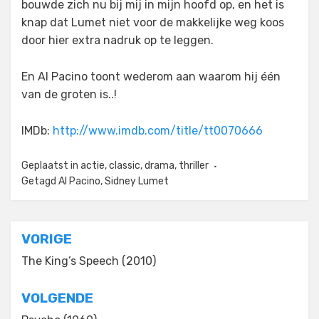
bouwde zich nu bij mij in mijn hoofd op, en het is
knap dat Lumet niet voor de makkelijke weg koos
door hier extra nadruk op te leggen.
En Al Pacino toont wederom aan waarom hij één
van de groten is..!
IMDb:
http://www.imdb.com/title/tt0070666
Geplaatst in
actie
,
classic
,
drama
,
thriller
Getagd
Al Pacino
,
Sidney Lumet
Bericht
VORIGE
navigatie
The King’s Speech (2010)
VOLGENDE