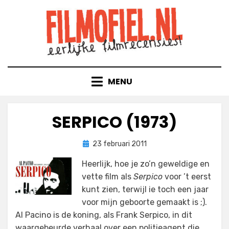
Doorgaan
naar
inhoud
MENU
SERPICO (1973)
Geplaatst
door
23 februari 2011
Filmofiel.nl
op
Heerlijk, hoe je zo’n geweldige en
vette film als
Serpico
voor ’t eerst
kunt zien, terwijl ie toch een jaar
voor mijn geboorte gemaakt is ;).
Al Pacino is de koning, als Frank Serpico, in dit
waargebeurde verhaal over een politieagent die