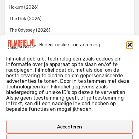
Hokum (2026)
The Dink (2026)
The Odyssey (2026)
Evil Dead Burn (2026)
Beheer cookie-toestemming
The Invite (2026)
Filmofiel gebruikt technologieën zoals cookies om
informatie over je apparaat op te slaan en/of te
raadplegen. Filmofiel doet dit met als doel om de
beste ervaring te bieden en om gepersonaliseerde
WIE IK BEN…?
advertenties te tonen. Door in te stemmen met deze
technologieën kan Filmofiel gegevens zoals
Ik ben ooit begonnen met m’n recensies omdat ik zoveel
bladergedrag of unieke ID's op deze site verwerken.
films keek dat ik af en toe niet meer wist welke ik nu wel of
Als je geen toestemming geeft of je toestemming
intrekt, kan dit een nadelige invloed hebben op
niet gezien had. Ik ben een filmliefhebber, heb als hobby nog
bepaalde functies en mogelijkheden.
erg lang in een videotheek gewerkt, en heb als coproducent
ook aan een aantal onafhankelijke films meegewerkt.
Deze recensies zijn dan ook vooral vrij pretentieloze
Accepteren
uitbreidingen van m’n voormalige ‘videotheek-geouwehoer’,
aangevuld met een groeiende kennis over de kunde én de