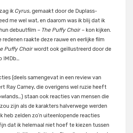
zag ik
Cyrus
, gemaakt door de Duplass-
eed me wel wat, en daarom was ik blij dat ik
hun debuutfilm –
The Puffy Chair
– kon kijken.
redenen raakte deze rauwe en eerlijke film
e Puffy Chair
wordt ook geïllustreerd door de
op IMDb…
ties (deels samengevat in een review van
t Ray Carney, die overigens wel ruzie heeft
wlands…) staan ook reacties van mensen die
r zou zijn als de karakters halverwege werden
k heb zelden zo’n uiteenlopende reacties
fijn dat ik helemaal niet hoef te kiezen tussen