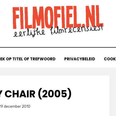
EK OP TITEL OF TREFWOORD
PRIVACYBELEID
COOKI
Y CHAIR (2005)
laatst
door
29 december 2010
Filmofiel.nl