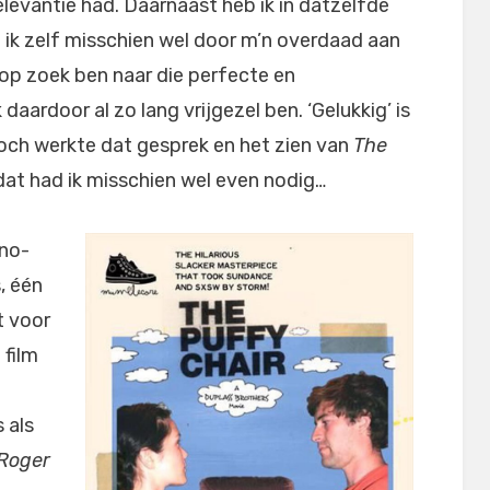
relevantie had. Daarnaast heb ik in datzelfde
ik zelf misschien wel door m’n overdaad aan
l op zoek ben naar die perfecte en
k daardoor al zo lang vrijgezel ben. ‘Gelukkig’ is
toch werkte dat gesprek en het zien van
The
dat had ik misschien wel even nodig…
no-
, één
t voor
 film
 als
Roger