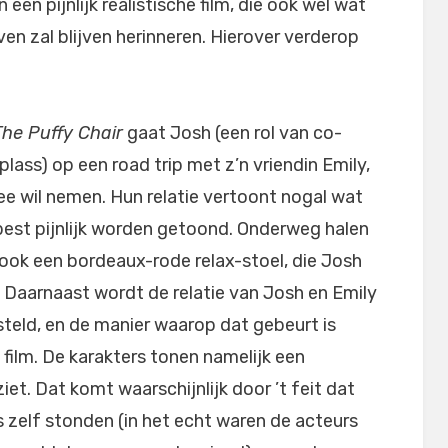
een pijnlijk realistische film, die ook wel wat
en zal blijven herinneren. Hierover verderop
The Puffy Chair
gaat Josh (een rol van co-
lass) op een road trip met z’n vriendin Emily,
mee wil nemen. Hun relatie vertoont nogal wat
 best pijnlijk worden getoond. Onderweg halen
r ook een bordeaux-rode relax-stoel, die Josh
. Daarnaast wordt de relatie van Josh en Emily
esteld, en de manier waarop dat gebeurt is
 film. De karakters tonen namelijk een
ziet. Dat komt waarschijnlijk door ’t feit dat
s zelf stonden (in het echt waren de acteurs