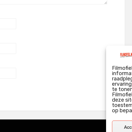
Filmofie
informat
raadpleg
ervarin
te tone
Filmofie
deze sit
toestemm
op bepa
Acc