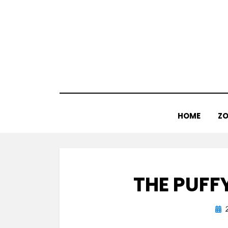
Doorgaan
naar
inhoud
HOME
ZO
THE PUFF
Gep
op