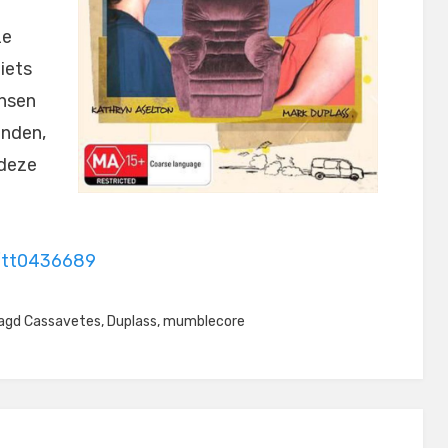
m
ze
 iets
ensen
inden,
 deze
e/tt0436689
agd
Cassavetes
,
Duplass
,
mumblecore