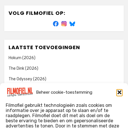
VOLG FILMOFIEL OP:
LAATSTE TOEVOEGINGEN
Hokum (2026)
The Dink (2026)
The Odyssey (2026)
Evil Dead Burn (2026)
Beheer cookie-toestemming
The Invite (2026)
Filmofiel gebruikt technologieën zoals cookies om
informatie over je apparaat op te slaan en/of te
raadplegen. Filmofiel doet dit met als doel om de
beste ervaring te bieden en om gepersonaliseerde
WIE IK BEN…?
advertenties te tonen. Door in te stemmen met deze