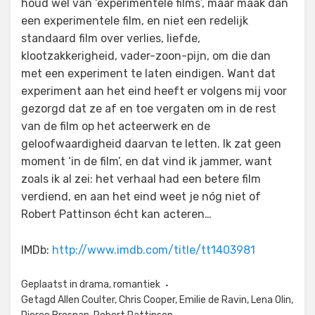
houd wel van ‘experimentele films’, maar maak dan
een experimentele film, en niet een redelijk
standaard film over verlies, liefde,
klootzakkerigheid, vader-zoon-pijn, om die dan
met een experiment te laten eindigen. Want dat
experiment aan het eind heeft er volgens mij voor
gezorgd dat ze af en toe vergaten om in de rest
van de film op het acteerwerk en de
geloofwaardigheid daarvan te letten. Ik zat geen
moment ‘in de film’, en dat vind ik jammer, want
zoals ik al zei: het verhaal had een betere film
verdiend, en aan het eind weet je nóg niet of
Robert Pattinson écht kan acteren…
IMDb:
http://www.imdb.com/title/tt1403981
Geplaatst in
drama
,
romantiek
Getagd
Allen Coulter
,
Chris Cooper
,
Emilie de Ravin
,
Lena Olin
,