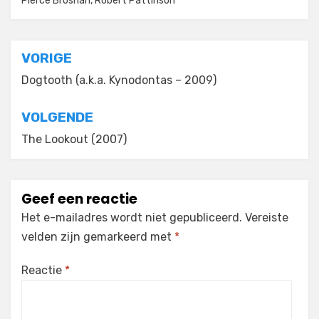
Pierce Brosnan
,
Robert Pattinson
Bericht
VORIGE
navigatie
Dogtooth (a.k.a. Kynodontas – 2009)
VOLGENDE
The Lookout (2007)
Geef een reactie
Het e-mailadres wordt niet gepubliceerd.
Vereiste
velden zijn gemarkeerd met
*
Reactie
*