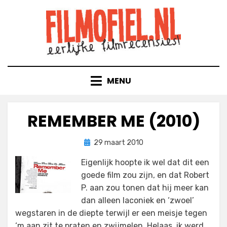
Doorgaan
naar
inhoud
MENU
REMEMBER ME (2010)
Geplaatst
door
29 maart 2010
Filmofiel.nl
op
Eigenlijk hoopte ik wel dat dit een
goede film zou zijn, en dat Robert
P. aan zou tonen dat hij meer kan
dan alleen laconiek en ‘zwoel’
wegstaren in de diepte terwijl er een meisje tegen
‘m aan zit te praten en zwijmelen. Helaas, ik werd