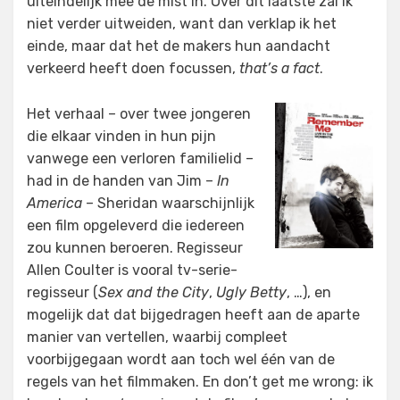
uiteindelijk mee de mist in. Over dit laatste zal ik
niet verder uitweiden, want dan verklap ik het
einde, maar dat het de makers hun aandacht
verkeerd heeft doen focussen,
that’s a fact
.
Het verhaal – over twee jongeren
die elkaar vinden in hun pijn
vanwege een verloren familielid –
had in de handen van Jim –
In
America
– Sheridan waarschijnlijk
een film opgeleverd die iedereen
zou kunnen beroeren. Regisseur
Allen Coulter is vooral tv-serie-
regisseur (
Sex and the City
,
Ugly Betty
, …), en
mogelijk dat dat bijgedragen heeft aan de aparte
manier van vertellen, waarbij compleet
voorbijgegaan wordt aan toch wel één van de
regels van het filmmaken. En don’t get me wrong: ik