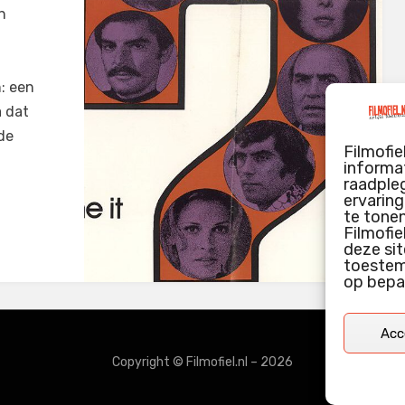
n
: een
 dat
de
Filmofie
informat
raadpleg
ervarin
te tone
Filmofie
deze sit
toestemm
op bepa
Acc
Copyright © Filmofiel.nl – 2026
door
WordPress