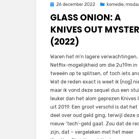
Geplaatst
26 december 2022
komedie
,
misda
op
GLASS ONION: A
KNIVES OUT MYSTE
(2022)
door
Filmofiel.nl
Waren het m’n lagere verwachtingen,
Netflix-mogelijkheid om die 2u19m in
tweeën op te splitsen, of toch iets an
Wat de reden exact is weet ik (nog) ni
maar ik vond deze sequel dus een stu
leuker dan het alom geprezen Knives 
uit 2019. Een groot verschil is dat het
deel over oud geld ging, terwijl deze 
nieuw ’tech’-geld gaat. Zou dat de re
zijn, dat – vergeleken met het meer