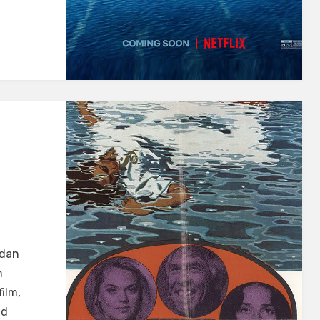
 dan
n
ilm,
ad