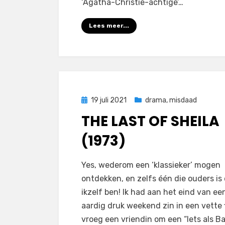
‘Agatha-Christie-achtige’…
Lees meer...
Geplaatst
19 juli 2021
drama
,
misdaad
op
THE LAST OF SHEILA
(1973)
door
Filmofiel.nl
Yes, wederom een ‘klassieker’ mogen
ontdekken, en zelfs één die ouders is
ikzelf ben! Ik had aan het eind van ee
aardig druk weekend zin in een vette f
vroeg een vriendin om een “Iets als B