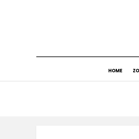
Doorgaan
naar
inhoud
HOME
ZO