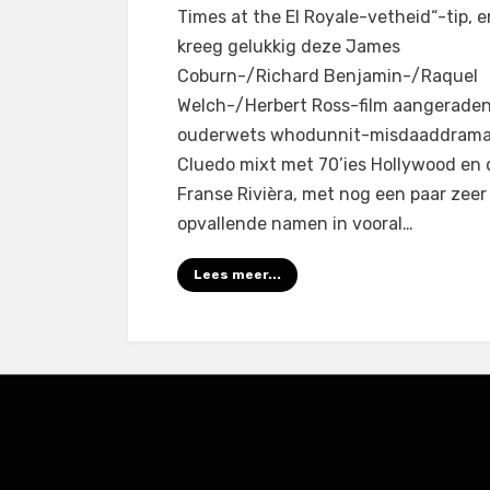
Times at the El Royale-vetheid“-tip, e
kreeg gelukkig deze James
Coburn-/Richard Benjamin-/Raquel
Welch-/Herbert Ross-film aangeraden
ouderwets whodunnit-misdaaddrama
Cluedo mixt met 70’ies Hollywood en 
Franse Rivièra, met nog een paar zeer
opvallende namen in vooral…
Lees meer...
Amphibious Theme door
TemplatePocket
⋅
Aangedreven 