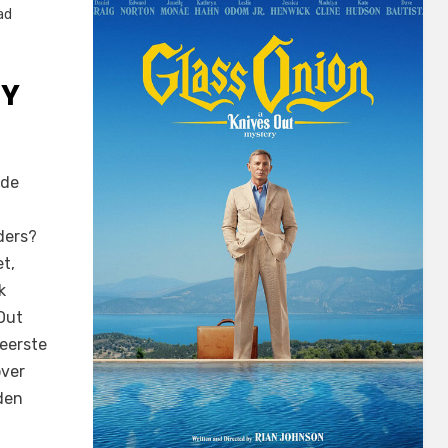
ad
RY
 de
ders?
et,
k
Out
 eerste
over
den