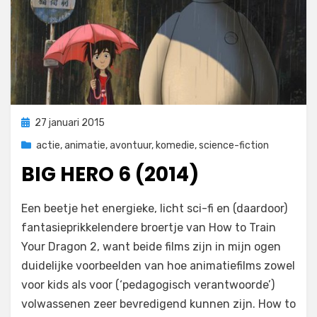
Geplaatst
27 januari 2015
op
actie
,
animatie
,
avontuur
,
komedie
,
science-fiction
BIG HERO 6 (2014)
op
door
1 reactie
Filmofiel.nl
Een beetje het energieke, licht sci-fi en (daardoor)
Big
fantasieprikkelendere broertje van How to Train
Hero
Your Dragon 2, want beide films zijn in mijn ogen
6
(2014)
duidelijke voorbeelden van hoe animatiefilms zowel
voor kids als voor (‘pedagogisch verantwoorde’)
volwassenen zeer bevredigend kunnen zijn. How to