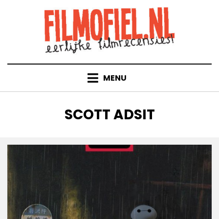
Doorgaan
naar
inhoud
MENU
TAG
:
SCOTT ADSIT