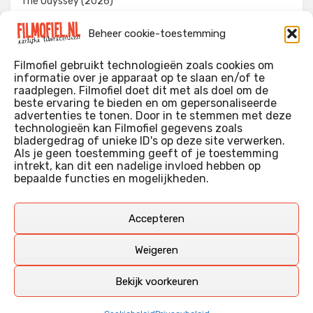
The Odyssey (2026)
Evil Dead Burn (2026)
Beheer cookie-toestemming
The Invite (2026)
Filmofiel gebruikt technologieën zoals cookies om
informatie over je apparaat op te slaan en/of te
raadplegen. Filmofiel doet dit met als doel om de
beste ervaring te bieden en om gepersonaliseerde
WIE IK BEN…?
advertenties te tonen. Door in te stemmen met deze
technologieën kan Filmofiel gegevens zoals
Ik ben ooit begonnen met m’n recensies omdat ik zoveel
bladergedrag of unieke ID's op deze site verwerken.
films keek dat ik af en toe niet meer wist welke ik nu wel of
Als je geen toestemming geeft of je toestemming
intrekt, kan dit een nadelige invloed hebben op
niet gezien had. Ik ben een filmliefhebber, heb als hobby nog
bepaalde functies en mogelijkheden.
erg lang in een videotheek gewerkt, en heb als coproducent
ook aan een aantal onafhankelijke films meegewerkt.
Deze recensies zijn dan ook vooral vrij pretentieloze
Accepteren
uitbreidingen van m’n voormalige ‘videotheek-geouwehoer’,
aangevuld met een groeiende kennis over de kunde én de
Weigeren
kunst van het maken van film.
Bekijk voorkeuren
Copyright © Filmofiel.nl – 2026