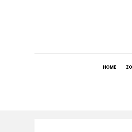
Doorgaan
naar
inhoud
HOME
ZO