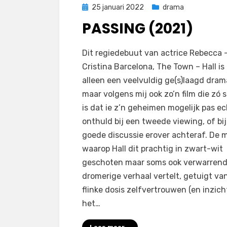
Geplaatst
25 januari 2022
drama
op
PASSING (2021)
door
Filmofiel.nl
Dit regiedebuut van actrice Rebecca 
Cristina Barcelona, The Town – Hall is 
alleen een veelvuldig ge(s)laagd dram
maar volgens mij ook zo’n film die zó s
is dat ie z’n geheimen mogelijk pas ec
onthuld bij een tweede viewing, of bi
goede discussie erover achteraf. De 
waarop Hall dit prachtig in zwart-wit
geschoten maar soms ook verwarren
dromerige verhaal vertelt, getuigt va
flinke dosis zelfvertrouwen (en inzich
het…