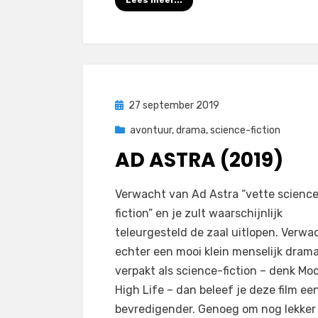
Lees meer...
Geplaatst
27 september 2019
op
avontuur
,
drama
,
science-fiction
AD ASTRA (2019)
op
door
1 reactie
Filmofiel.nl
Verwacht van Ad Astra “vette scienc
Ad
fiction” en je zult waarschijnlijk
Astra
teleurgesteld de zaal uitlopen. Verwa
(2019)
echter een mooi klein menselijk drama
verpakt als science-fiction – denk Mo
High Life – dan beleef je deze film ee
bevredigender. Genoeg om nog lekker