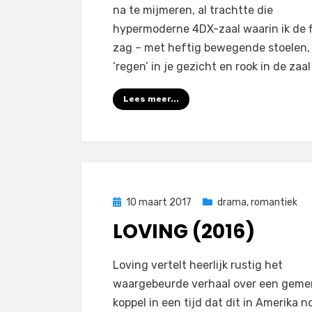
na te mijmeren, al trachtte die
hypermoderne 4DX-zaal waarin ik de f
zag – met heftig bewegende stoelen,
‘regen’ in je gezicht en rook in de zaal
Lees meer...
Geplaatst
10 maart 2017
drama
,
romantiek
op
LOVING (2016)
op
door
Laat een reactie achter
Filmofiel.nl
Loving vertelt heerlijk rustig het
Loving
waargebeurde verhaal over een gem
(2016)
koppel in een tijd dat dit in Amerika n