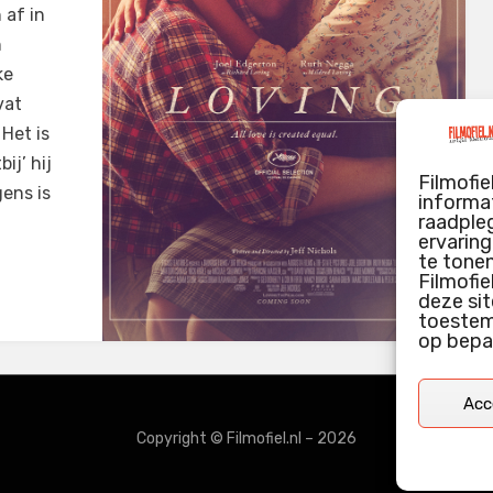
 af in
h
ke
vat
 Het is
ij’ hij
Filmofie
gens is
informat
raadpleg
ervarin
te tone
Filmofie
deze sit
toestemm
op bepa
Acc
Copyright © Filmofiel.nl – 2026
door
WordPress