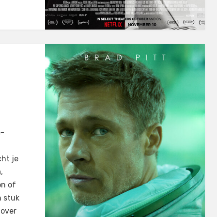
e-
cht je
,
on of
n stuk
 over