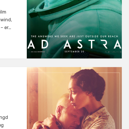
ilm
 wind,
 – er…
engd
og