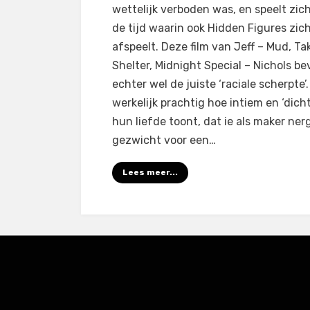
wettelijk verboden was, en speelt zich
de tijd waarin ook Hidden Figures zic
afspeelt. Deze film van Jeff – Mud, Ta
Shelter, Midnight Special – Nichols be
echter wel de juiste ‘raciale scherpte’.
werkelijk prachtig hoe intiem en ‘dichtb
hun liefde toont, dat ie als maker ner
gezwicht voor een…
Lees meer...
Amphibious Theme door
TemplatePocket
⋅
Aangedreven 