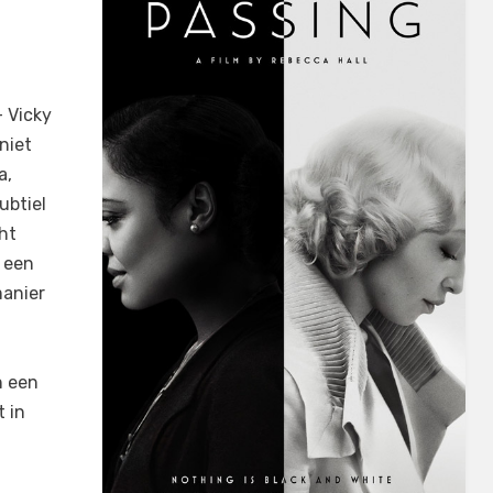
– Vicky
niet
a,
ubtiel
ht
j een
manier
d
n een
t in