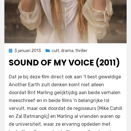
Geplaatst
3 januari 2013
cult
,
drama
,
thriller
op
SOUND OF MY VOICE (2011)
op
door
Laat een reactie achter
Filmofiel.nl
Dat je bij deze film direct ook aan ’t best geweldige
Sound
Another Earth zult denken komt niet alleen
of
doordat Brit Marling gelijktijdig aan beide verhalen
My
Voice
meeschreef en in beide films ’n belangrijke rol
(2011)
vervult, maar ook doordat de regisseurs (Mike Cahill
en Zal Batmanglij) en Marling al vrienden waren op
de universiteit, waar ze ervaring opdeden met