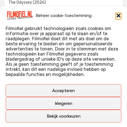
The Odyssey (2026)
Evil Dead Burn (2026)
Beheer cookie-toestemming
The Invite (2026)
Filmofiel gebruikt technologieën zoals cookies om
informatie over je apparaat op te slaan en/of te
raadplegen. Filmofiel doet dit met als doel om de
beste ervaring te bieden en om gepersonaliseerde
WIE IK BEN…?
advertenties te tonen. Door in te stemmen met deze
technologieën kan Filmofiel gegevens zoals
Ik ben ooit begonnen met m’n recensies omdat ik zoveel
bladergedrag of unieke ID's op deze site verwerken.
films keek dat ik af en toe niet meer wist welke ik nu wel of
Als je geen toestemming geeft of je toestemming
intrekt, kan dit een nadelige invloed hebben op
niet gezien had. Ik ben een filmliefhebber, heb als hobby nog
bepaalde functies en mogelijkheden.
erg lang in een videotheek gewerkt, en heb als coproducent
ook aan een aantal onafhankelijke films meegewerkt.
Deze recensies zijn dan ook vooral vrij pretentieloze
Accepteren
uitbreidingen van m’n voormalige ‘videotheek-geouwehoer’,
aangevuld met een groeiende kennis over de kunde én de
Weigeren
kunst van het maken van film.
Bekijk voorkeuren
Copyright © Filmofiel.nl – 2026