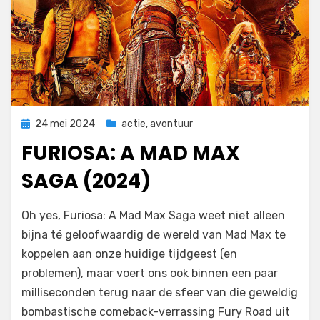
Geplaatst
24 mei 2024
actie
,
avontuur
op
FURIOSA: A MAD MAX
SAGA (2024)
door
Filmofiel.nl
Oh yes, Furiosa: A Mad Max Saga weet niet alleen
bijna té geloofwaardig de wereld van Mad Max te
koppelen aan onze huidige tijdgeest (en
problemen), maar voert ons ook binnen een paar
milliseconden terug naar de sfeer van die geweldig
bombastische comeback-verrassing Fury Road uit