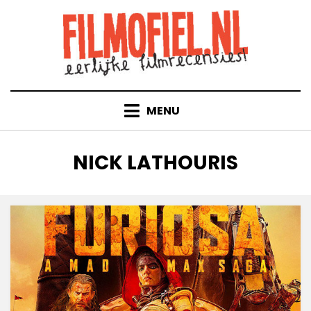
Doorgaan
naar
inhoud
MENU
TAG
:
NICK LATHOURIS