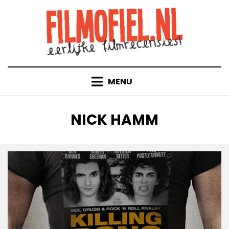
Doorgaan
naar
inhoud
MENU
TAG
:
NICK HAMM