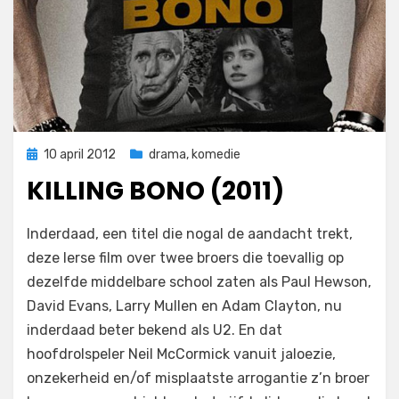
Geplaatst
10 april 2012
drama
,
komedie
op
KILLING BONO (2011)
op
door
Laat een reactie achter
Filmofiel.nl
Inderdaad, een titel die nogal de aandacht trekt,
Killing
deze Ierse film over twee broers die toevallig op
Bono
dezelfde middelbare school zaten als Paul Hewson,
(2011)
David Evans, Larry Mullen en Adam Clayton, nu
inderdaad beter bekend als U2. En dat
hoofdrolspeler Neil McCormick vanuit jaloezie,
onzekerheid en/of misplaatste arrogantie z’n broer