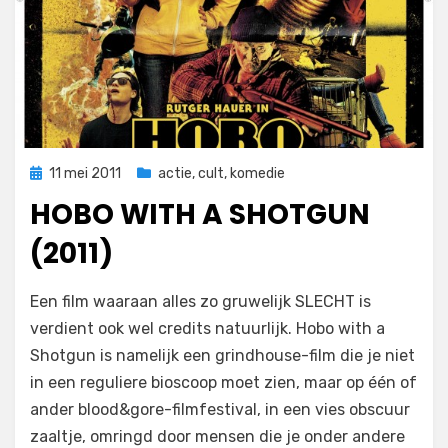
Geplaatst
11 mei 2011
actie
,
cult
,
komedie
op
HOBO WITH A SHOTGUN
(2011)
op
door
1 reactie
Filmofiel.nl
Een film waaraan alles zo gruwelijk SLECHT is
Hobo
verdient ook wel credits natuurlijk. Hobo with a
with
Shotgun is namelijk een grindhouse-film die je niet
a
Shotgun
in een reguliere bioscoop moet zien, maar op één of
(2011)
ander blood&gore-filmfestival, in een vies obscuur
zaaltje, omringd door mensen die je onder andere