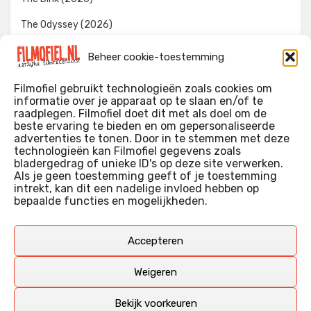
The Odyssey (2026)
Evil Dead Burn (2026)
Beheer cookie-toestemming
The Invite (2026)
Filmofiel gebruikt technologieën zoals cookies om
informatie over je apparaat op te slaan en/of te
raadplegen. Filmofiel doet dit met als doel om de
beste ervaring te bieden en om gepersonaliseerde
WIE IK BEN…?
advertenties te tonen. Door in te stemmen met deze
technologieën kan Filmofiel gegevens zoals
Ik ben ooit begonnen met m’n recensies omdat ik zoveel
bladergedrag of unieke ID's op deze site verwerken.
films keek dat ik af en toe niet meer wist welke ik nu wel of
Als je geen toestemming geeft of je toestemming
intrekt, kan dit een nadelige invloed hebben op
niet gezien had. Ik ben een filmliefhebber, heb als hobby nog
bepaalde functies en mogelijkheden.
erg lang in een videotheek gewerkt, en heb als coproducent
ook aan een aantal onafhankelijke films meegewerkt.
Deze recensies zijn dan ook vooral vrij pretentieloze
Accepteren
uitbreidingen van m’n voormalige ‘videotheek-geouwehoer’,
aangevuld met een groeiende kennis over de kunde én de
Weigeren
kunst van het maken van film.
Bekijk voorkeuren