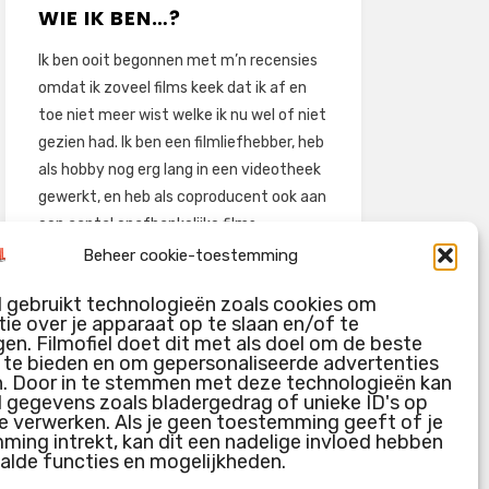
WIE IK BEN…?
Ik ben ooit begonnen met m’n recensies
omdat ik zoveel films keek dat ik af en
toe niet meer wist welke ik nu wel of niet
gezien had. Ik ben een filmliefhebber, heb
als hobby nog erg lang in een videotheek
gewerkt, en heb als coproducent ook aan
een aantal onafhankelijke films
meegewerkt.
Beheer cookie-toestemming
Deze recensies zijn dan ook vooral vrij
l gebruikt technologieën zoals cookies om
pretentieloze uitbreidingen van m’n
ie over je apparaat op te slaan en/of te
voormalige ‘videotheek-geouwehoer’,
en. Filmofiel doet dit met als doel om de beste
g te bieden en om gepersonaliseerde advertenties
aangevuld met een groeiende kennis
n. Door in te stemmen met deze technologieën kan
over de kunde én de kunst van het
l gegevens zoals bladergedrag of unieke ID's op
maken van film.
e verwerken. Als je geen toestemming geeft of je
ing intrekt, kan dit een nadelige invloed hebben
alde functies en mogelijkheden.