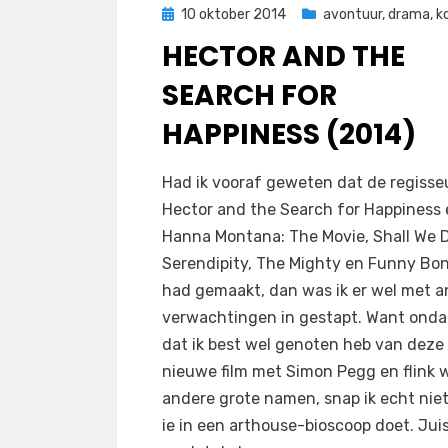
Geplaatst
10 oktober 2014
avontuur
,
drama
,
k
op
HECTOR AND THE
SEARCH FOR
HAPPINESS (2014)
op
door
Laat een reactie achter
Filmofiel.nl
Had ik vooraf geweten dat de regisse
Hector
Hector and the Search for Happiness 
and
Hanna Montana: The Movie, Shall We 
the
Serendipity, The Mighty en Funny Bo
Search
had gemaakt, dan was ik er wel met 
for
verwachtingen in gestapt. Want ond
Happiness
dat ik best wel genoten heb van deze
(2014)
nieuwe film met Simon Pegg en flink 
andere grote namen, snap ik echt nie
ie in een arthouse-bioscoop doet. Jui