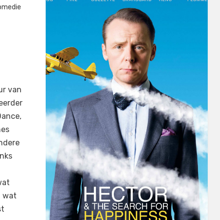
omedie
ur van
eerder
Dance,
nes
andere
anks
wat
t wat
st