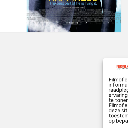
Filmofie
informat
raadpleg
ervarin
te tone
Filmofie
deze sit
toestemm
op bepa