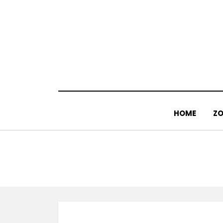
Doorgaan
naar
inhoud
HOME
ZO