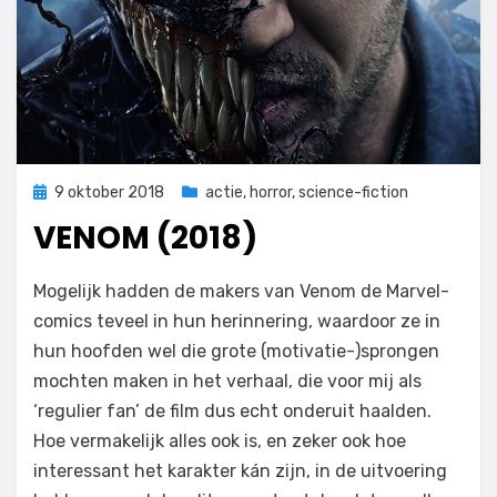
Geplaatst
9 oktober 2018
actie
,
horror
,
science-fiction
op
VENOM (2018)
op
door
Laat een reactie achter
Filmofiel.nl
Mogelijk hadden de makers van Venom de Marvel-
Venom
comics teveel in hun herinnering, waardoor ze in
(2018)
hun hoofden wel die grote (motivatie-)sprongen
mochten maken in het verhaal, die voor mij als
‘regulier fan’ de film dus echt onderuit haalden.
Hoe vermakelijk alles ook is, en zeker ook hoe
interessant het karakter kán zijn, in de uitvoering