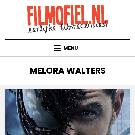
Doorgaan
naar
inhoud
MENU
TAG
:
MELORA WALTERS