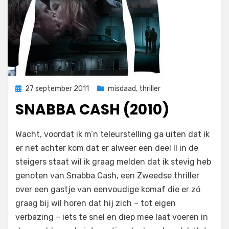
Geplaatst
27 september 2011
misdaad
,
thriller
op
SNABBA CASH (2010)
op
door
Laat een reactie achter
Filmofiel.nl
Wacht, voordat ik m’n teleurstelling ga uiten dat ik
Snabba
er net achter kom dat er alweer een deel II in de
Cash
steigers staat wil ik graag melden dat ik stevig heb
(2010)
genoten van Snabba Cash, een Zweedse thriller
over een gastje van eenvoudige komaf die er zó
graag bij wil horen dat hij zich – tot eigen
verbazing – iets te snel en diep mee laat voeren in