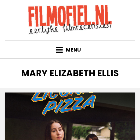
Doorgaan
naar
inhoud
MENU
TAG
:
MARY ELIZABETH ELLIS