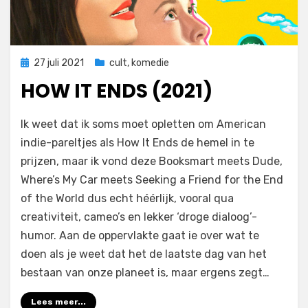
Geplaatst
27 juli 2021
cult
,
komedie
op
HOW IT ENDS (2021)
door
Filmofiel.nl
Ik weet dat ik soms moet opletten om American
indie-pareltjes als How It Ends de hemel in te
prijzen, maar ik vond deze Booksmart meets Dude,
Where’s My Car meets Seeking a Friend for the End
of the World dus echt héérlijk, vooral qua
creativiteit, cameo’s en lekker ‘droge dialoog’-
humor. Aan de oppervlakte gaat ie over wat te
doen als je weet dat het de laatste dag van het
bestaan van onze planeet is, maar ergens zegt…
Lees meer...