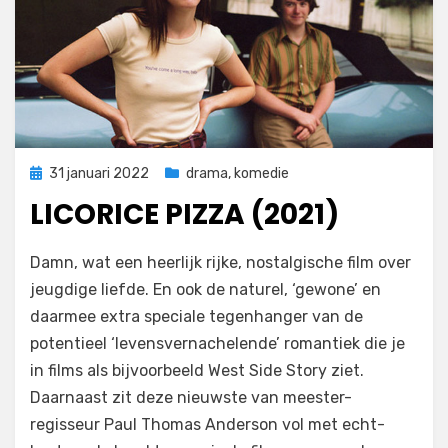
Geplaatst
31 januari 2022
drama
,
komedie
op
LICORICE PIZZA (2021)
door
Filmofiel.nl
Damn, wat een heerlijk rijke, nostalgische film over
jeugdige liefde. En ook de naturel, ‘gewone’ en
daarmee extra speciale tegenhanger van de
potentieel ‘levensvernachelende’ romantiek die je
in films als bijvoorbeeld West Side Story ziet.
Daarnaast zit deze nieuwste van meester-
regisseur Paul Thomas Anderson vol met echt-