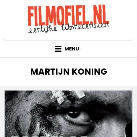
Doorgaan
naar
inhoud
MENU
TAG
:
MARTIJN KONING