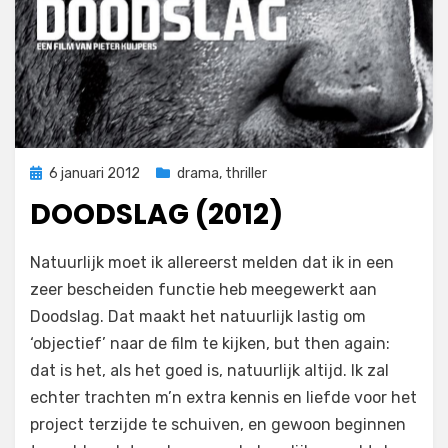
Geplaatst
6 januari 2012
drama
,
thriller
op
DOODSLAG (2012)
op
door
5 reacties
Filmofiel.nl
Natuurlijk moet ik allereerst melden dat ik in een
Doodslag
zeer bescheiden functie heb meegewerkt aan
(2012)
Doodslag. Dat maakt het natuurlijk lastig om
‘objectief’ naar de film te kijken, but then again:
dat is het, als het goed is, natuurlijk altijd. Ik zal
echter trachten m’n extra kennis en liefde voor het
project terzijde te schuiven, en gewoon beginnen