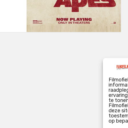
Filmofie
informat
raadpleg
ervarin
te tone
Filmofie
deze sit
toestemm
op bepa