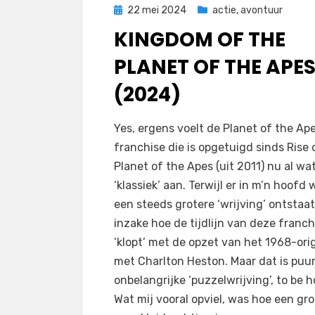
Geplaatst
22 mei 2024
actie
,
avontuur
op
KINGDOM OF THE
PLANET OF THE APE
(2024)
door
Filmofiel.nl
Yes, ergens voelt de Planet of the Ap
franchise die is opgetuigd sinds Rise 
Planet of the Apes (uit 2011) nu al wa
‘klassiek’ aan. Terwijl er in m’n hoofd 
een steeds grotere ‘wrijving’ ontstaat
inzake hoe de tijdlijn van deze franch
‘klopt’ met de opzet van het 1968-ori
met Charlton Heston. Maar dat is puu
onbelangrijke ‘puzzelwrijving’, to be h
Wat mij vooral opviel, was hoe een gr