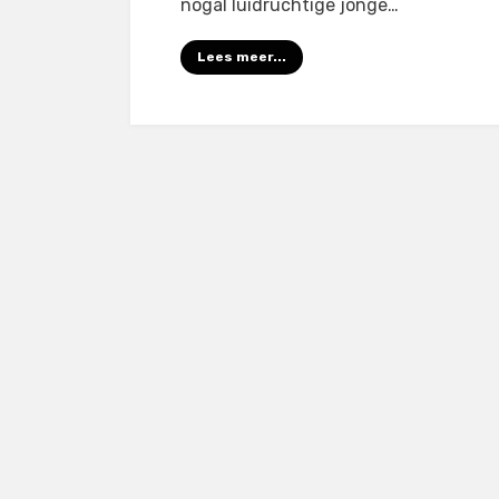
nogal luidruchtige jonge…
Lees meer...