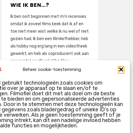
WIE IK BEN…?
Ik ben ooit begonnen met m’n recensies
omdat ik zoveel films keek dat ik af en
toe niet meer wist welke ik nu wel of niet
gezien had. Ik ben een filmliefhebber, heb
als hobby nog erg lang in een videotheek
gewerkt, en heb als coproducent ook aan
een aantal onafhankelijke films
meegewerkt.
Beheer cookie-toestemming
Deze recensies zijn dan ook vooral vrij
l gebruikt technologieën zoals cookies om
pretentieloze uitbreidingen van m’n
ie over je apparaat op te slaan en/of te
voormalige ‘videotheek-geouwehoer’,
en. Filmofiel doet dit met als doel om de beste
g te bieden en om gepersonaliseerde advertenties
aangevuld met een groeiende kennis
n. Door in te stemmen met deze technologieën kan
over de kunde én de kunst van het
l gegevens zoals bladergedrag of unieke ID's op
maken van film.
e verwerken. Als je geen toestemming geeft of je
ing intrekt, kan dit een nadelige invloed hebben
alde functies en mogelijkheden.