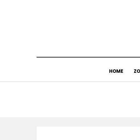
Doorgaan
naar
inhoud
HOME
ZO