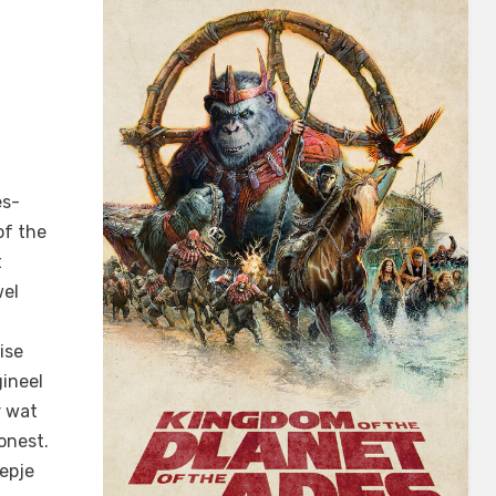
S
es-
of the
t
wel
ise
gineel
r wat
onest.
oepje