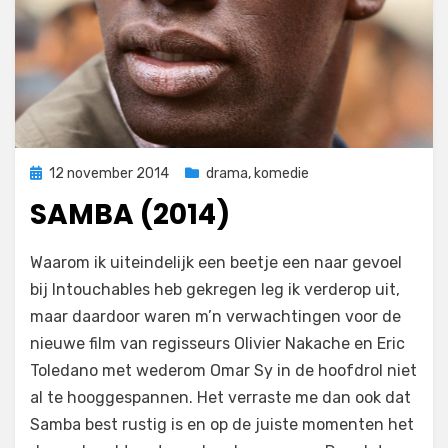
Geplaatst
12 november 2014
drama
,
komedie
op
SAMBA (2014)
op
door
Laat een reactie achter
Filmofiel.nl
Waarom ik uiteindelijk een beetje een naar gevoel
Samba
bij Intouchables heb gekregen leg ik verderop uit,
(2014)
maar daardoor waren m’n verwachtingen voor de
nieuwe film van regisseurs Olivier Nakache en Eric
Toledano met wederom Omar Sy in de hoofdrol niet
al te hooggespannen. Het verraste me dan ook dat
Samba best rustig is en op de juiste momenten het