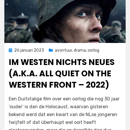
Geplaatst
26 januari 2023
avontuur
,
drama
,
oorlog
op
IM WESTEN NICHTS NEUES
(A.K.A. ALL QUIET ON THE
WESTERN FRONT – 2022)
door
Filmofiel.nl
Een Duitstalige film over een oorlog die nog 30 jaar
‘ouder’ is dan de Holocaust, waarvan gisteren
bekend werd dat een kwart van de NLse jongeren
twijfelt of dat überhaupt wel ooit heeft