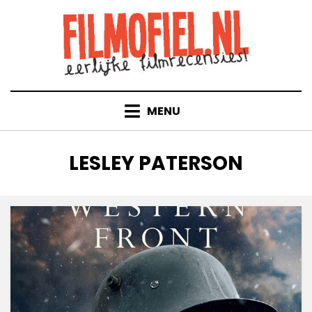
Doorgaan
naar
inhoud
MENU
TAG
:
LESLEY PATERSON