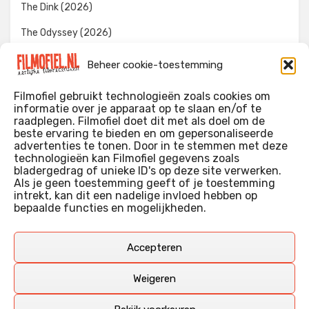
The Dink (2026)
The Odyssey (2026)
Evil Dead Burn (2026)
Beheer cookie-toestemming
The Invite (2026)
Filmofiel gebruikt technologieën zoals cookies om
informatie over je apparaat op te slaan en/of te
raadplegen. Filmofiel doet dit met als doel om de
beste ervaring te bieden en om gepersonaliseerde
WIE IK BEN…?
advertenties te tonen. Door in te stemmen met deze
technologieën kan Filmofiel gegevens zoals
Ik ben ooit begonnen met m’n recensies omdat ik zoveel
bladergedrag of unieke ID's op deze site verwerken.
films keek dat ik af en toe niet meer wist welke ik nu wel of
Als je geen toestemming geeft of je toestemming
intrekt, kan dit een nadelige invloed hebben op
niet gezien had. Ik ben een filmliefhebber, heb als hobby nog
bepaalde functies en mogelijkheden.
erg lang in een videotheek gewerkt, en heb als coproducent
ook aan een aantal onafhankelijke films meegewerkt.
Deze recensies zijn dan ook vooral vrij pretentieloze
Accepteren
uitbreidingen van m’n voormalige ‘videotheek-geouwehoer’,
aangevuld met een groeiende kennis over de kunde én de
Weigeren
kunst van het maken van film.