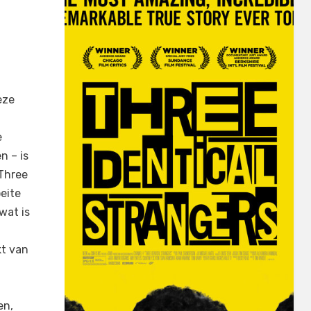
eze
e
n – is
 Three
eite
wat is
t van
en,