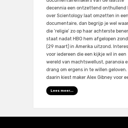
documentairemakers van de laatste
Clear:
decennia een ontzettend onthullend
Scientology
over Scientology laat omzetten in ee
and
documentaire, dan begrijp je wel wa
the
die ‘religie’ zo op haar achterste bene
Prison
staat nadat HBO hem afgelopen zon
of
(29 maart) in Amerika uitzond. Intere
Belief
voor iedereen die een kijkje wil in een
(2015)
wereld van machtswellust, paranoia 
drang om ergens in te willen geloven.
daarin kiest maker Alex Gibney voor 
Lees meer...