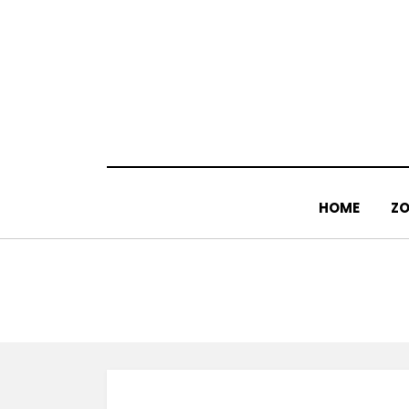
Doorgaan
naar
inhoud
HOME
ZO