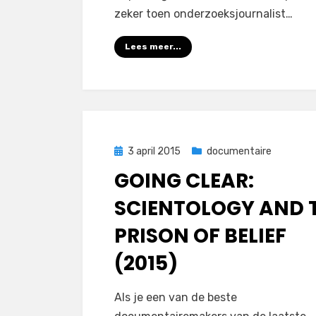
zeker toen onderzoeksjournalist…
Lees meer...
Geplaatst
3 april 2015
documentaire
op
GOING CLEAR:
SCIENTOLOGY AND 
PRISON OF BELIEF
(2015)
op
door
Laat een reactie achter
Filmofiel.nl
Als je een van de beste
Going