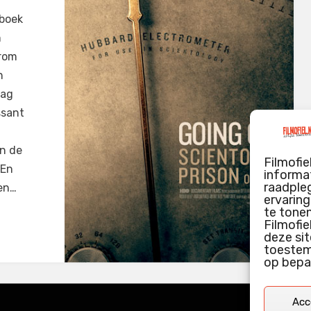
 boek
n
arom
n
dag
ssant
en de
Filmofie
 En
informat
raadpleg
een…
ervarin
te tone
Filmofie
deze sit
toestemm
op bepa
Acc