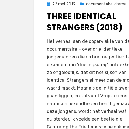
Geplaatst
22 mei 2019
documentaire
,
drama
op
THREE IDENTICAL
STRANGERS (2018)
op
door
Laat een reactie achter
Filmofiel.nl
Het verhaal aan de oppervlakte van d
Three
documentaire – over drie identieke
Identical
jongemannen die op hun negentiend
Strangers
elkaar en hun ‘drielingschap’ ontdekke
(2018)
zo ongelooflijk, dat dit het kijken van
Identical Strangers al meer dan de mo
waard maakt. Maar als de initiële awe 
gaan liggen, en tal van TV-optredens
nationale bekendheden heeft gemaak
deze jongens, wordt het verhaal wat
duisterder. Ik voelde een beetje die
Capturing the Friedmans–vibe opkom