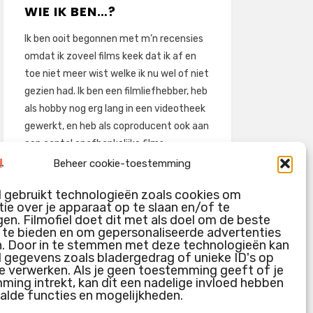
WIE IK BEN…?
Ik ben ooit begonnen met m’n recensies
omdat ik zoveel films keek dat ik af en
toe niet meer wist welke ik nu wel of niet
gezien had. Ik ben een filmliefhebber, heb
als hobby nog erg lang in een videotheek
gewerkt, en heb als coproducent ook aan
een aantal onafhankelijke films
meegewerkt.
Beheer cookie-toestemming
Deze recensies zijn dan ook vooral vrij
l gebruikt technologieën zoals cookies om
pretentieloze uitbreidingen van m’n
ie over je apparaat op te slaan en/of te
voormalige ‘videotheek-geouwehoer’,
en. Filmofiel doet dit met als doel om de beste
g te bieden en om gepersonaliseerde advertenties
aangevuld met een groeiende kennis
n. Door in te stemmen met deze technologieën kan
over de kunde én de kunst van het
l gegevens zoals bladergedrag of unieke ID's op
maken van film.
e verwerken. Als je geen toestemming geeft of je
ing intrekt, kan dit een nadelige invloed hebben
alde functies en mogelijkheden.