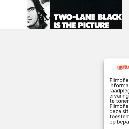
Filmofie
informat
raadpleg
ervarin
te tone
Filmofie
deze sit
toestemm
op bepa