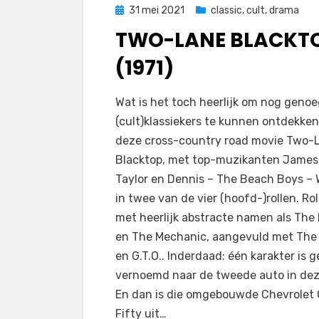
Geplaatst
31 mei 2021
classic
,
cult
,
drama
op
TWO-LANE BLACKT
(1971)
door
Filmofiel.nl
Wat is het toch heerlijk om nog geno
(cult)klassiekers te kunnen ontdekken
deze cross-country road movie Two-
Blacktop, met top-muzikanten James
Taylor en Dennis – The Beach Boys – 
in twee van de vier (hoofd-)rollen. Rol
met heerlijk abstracte namen als The 
en The Mechanic, aangevuld met The 
en G.T.O.. Inderdaad: één karakter is
vernoemd naar de tweede auto in deze
En dan is die omgebouwde Chevrolet
Fifty uit…