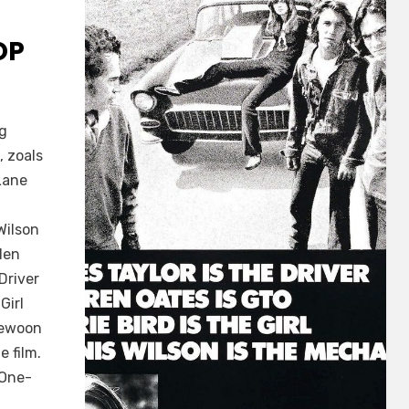
OP
eg
, zoals
Lane
Wilson
len
Driver
Girl
 gewoon
 film.
 One-