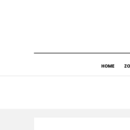
Doorgaan
naar
inhoud
HOME
ZO