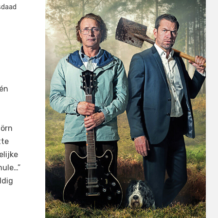
sdaad
één
jörn
tte
lijke
mule…”
ldig