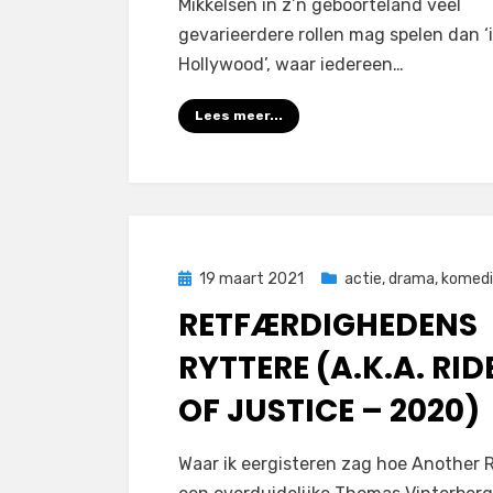
Mikkelsen in z’n geboorteland veel
gevarieerdere rollen mag spelen dan ‘
Hollywood’, waar iedereen…
Lees meer...
Geplaatst
19 maart 2021
actie
,
drama
,
komed
op
RETFÆRDIGHEDENS
RYTTERE (A.K.A. RID
OF JUSTICE – 2020)
door
Filmofiel.nl
Waar ik eergisteren zag hoe Another