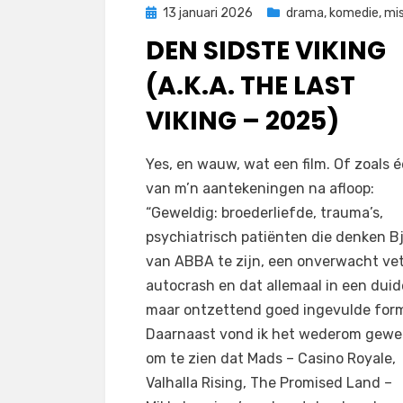
Geplaatst
13 januari 2026
drama
,
komedie
,
mi
op
DEN SIDSTE VIKING
(A.K.A. THE LAST
VIKING – 2025)
door
Filmofiel.nl
Yes, en wauw, wat een film. Of zoals 
van m’n aantekeningen na afloop:
“Geweldig: broederliefde, trauma’s,
psychiatrisch patiënten die denken B
van ABBA te zijn, een onverwacht ve
autocrash en dat allemaal in een duide
maar ontzettend goed ingevulde for
Daarnaast vond ik het wederom gewe
om te zien dat Mads – Casino Royale,
Valhalla Rising, The Promised Land –