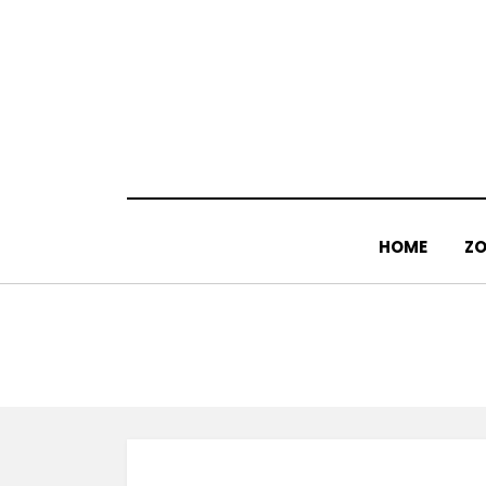
Doorgaan
naar
inhoud
HOME
ZO