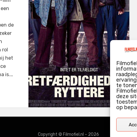
-film
k een
pen de
zeker
n
 rol
ij het
Filmofie
ice
informat
raadpleg
a is.…
ervarin
te tone
Filmofie
deze sit
toestemm
op bepa
Acc
Copyright © Filmofiel.nl – 2026