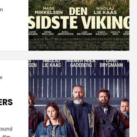
in
ie
ERS
 Round