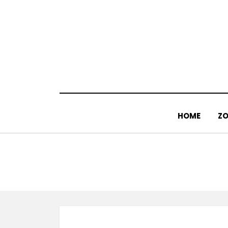
Doorgaan
naar
inhoud
HOME
ZO