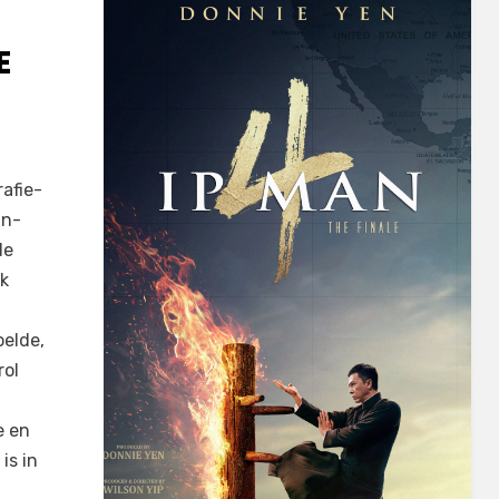
E
rafie-
un-
de
ok
oelde,
rol
e en
is in