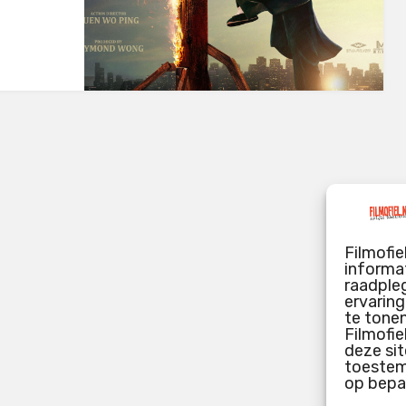
Filmofie
informat
raadpleg
ervarin
te tone
Filmofie
deze sit
toestemm
op bepa