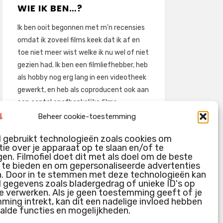
WIE IK BEN…?
Ik ben ooit begonnen met m’n recensies
omdat ik zoveel films keek dat ik af en
toe niet meer wist welke ik nu wel of niet
gezien had. Ik ben een filmliefhebber, heb
als hobby nog erg lang in een videotheek
gewerkt, en heb als coproducent ook aan
een aantal onafhankelijke films
meegewerkt.
Beheer cookie-toestemming
Deze recensies zijn dan ook vooral vrij
l gebruikt technologieën zoals cookies om
pretentieloze uitbreidingen van m’n
ie over je apparaat op te slaan en/of te
voormalige ‘videotheek-geouwehoer’,
en. Filmofiel doet dit met als doel om de beste
g te bieden en om gepersonaliseerde advertenties
aangevuld met een groeiende kennis
n. Door in te stemmen met deze technologieën kan
over de kunde én de kunst van het
l gegevens zoals bladergedrag of unieke ID's op
maken van film.
e verwerken. Als je geen toestemming geeft of je
ing intrekt, kan dit een nadelige invloed hebben
alde functies en mogelijkheden.