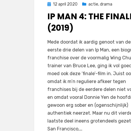
Geplaatst
12 april 2020
actie
,
drama
op
IP MAN 4: THE FINAL
(2019)
op
door
Laat een reactie achter
Filmofiel.nl
Mede doordat ik aardig genoot van de
Ip
eerste drie delen van Ip Man, een biog
Man
franchise over de voormalig Wing Ch
4:
trainer van Bruce Lee, ging ik vol goe
The
moed ook deze ‘finale’-film in. Juist o
Finale
omdat ik m’n reguliere afkeer tegen
(2019)
franchises bij de eerdere delen niet v
en omdat vooral Donnie Yen de hoofd
gewoon erg sober en (ogenschijnlijk)
authentiek neerzet. Maar nu dit vierd
laatste deel ineens grotendeels gezet 
San Francisco,…