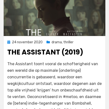
Geplaatst
24 november 2020
drama
,
thriller
op
THE ASSISTANT (2019)
op
door
Laat een reactie achter
Filmofiel.nl
The Assistant toont vooral de schofterigheid van
The
een wereld die op maximale (onderlinge)
Assistant
concurrentie is gebaseerd, waardoor een
(2019)
wegkijkcultuur ontstaat, waardoor degenen aan de
top alle vrijheid ‘krijgen’ hun onbeschaafdheid uit
te venten. Geconcretiseerd in #metoo, en daarmee
de (betere) indie-tegenhanger van Bombshell,