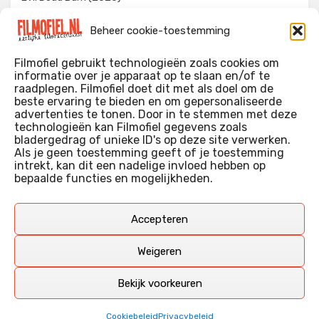
The Invite (2026)
Beheer cookie-toestemming
Toy Story 5 (2026)
Filmofiel gebruikt technologieën zoals cookies om
informatie over je apparaat op te slaan en/of te
raadplegen. Filmofiel doet dit met als doel om de
beste ervaring te bieden en om gepersonaliseerde
WIE IK BEN…?
advertenties te tonen. Door in te stemmen met deze
technologieën kan Filmofiel gegevens zoals
Ik ben ooit begonnen met m’n recensies omdat ik zoveel
bladergedrag of unieke ID's op deze site verwerken.
films keek dat ik af en toe niet meer wist welke ik nu wel of
Als je geen toestemming geeft of je toestemming
intrekt, kan dit een nadelige invloed hebben op
niet gezien had. Ik ben een filmliefhebber, heb als hobby nog
bepaalde functies en mogelijkheden.
erg lang in een videotheek gewerkt, en heb als coproducent
ook aan een aantal onafhankelijke films meegewerkt.
Deze recensies zijn dan ook vooral vrij pretentieloze
Accepteren
uitbreidingen van m’n voormalige ‘videotheek-geouwehoer’,
aangevuld met een groeiende kennis over de kunde én de
Weigeren
kunst van het maken van film.
Bekijk voorkeuren
Copyright © Filmofiel.nl – 2026
Cookiebeleid
Privacybeleid