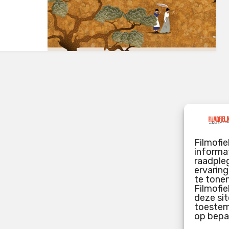
Filmofie
informat
raadpleg
ervarin
te tone
Filmofie
deze sit
toestemm
op bepa