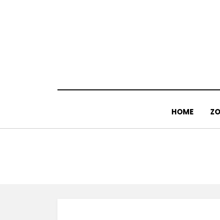
Doorgaan
naar
inhoud
HOME
ZO