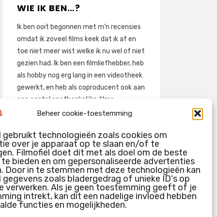
WIE IK BEN…?
Ik ben ooit begonnen met m’n recensies
omdat ik zoveel films keek dat ik af en
toe niet meer wist welke ik nu wel of niet
gezien had. Ik ben een filmliefhebber, heb
als hobby nog erg lang in een videotheek
gewerkt, en heb als coproducent ook aan
een aantal onafhankelijke films
meegewerkt.
Beheer cookie-toestemming
Deze recensies zijn dan ook vooral vrij
l gebruikt technologieën zoals cookies om
pretentieloze uitbreidingen van m’n
ie over je apparaat op te slaan en/of te
voormalige ‘videotheek-geouwehoer’,
en. Filmofiel doet dit met als doel om de beste
g te bieden en om gepersonaliseerde advertenties
aangevuld met een groeiende kennis
n. Door in te stemmen met deze technologieën kan
over de kunde én de kunst van het
l gegevens zoals bladergedrag of unieke ID's op
maken van film.
e verwerken. Als je geen toestemming geeft of je
ing intrekt, kan dit een nadelige invloed hebben
alde functies en mogelijkheden.