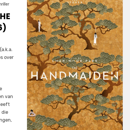
hriller
THE
6)
a.k.a.
s over
e
en van
heeft
 die
engen,