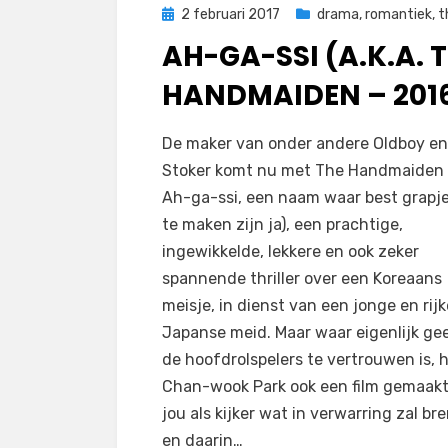
Geplaatst
2 februari 2017
drama
,
romantiek
,
t
op
AH-GA-SSI (A.K.A. 
HANDMAIDEN – 201
op
door
Laat een reactie achter
Filmofiel.nl
De maker van onder andere Oldboy en
Ah-
Stoker komt nu met The Handmaiden (
ga-
Ah-ga-ssi, een naam waar best grapje
ssi
te maken zijn ja), een prachtige,
(a.k.a.
ingewikkelde, lekkere en ook zeker
The
spannende thriller over een Koreaans
Handmaiden
meisje, in dienst van een jonge en rijk
–
Japanse meid. Maar waar eigenlijk ge
2016)
de hoofdrolspelers te vertrouwen is, 
Chan-wook Park ook een film gemaakt
jou als kijker wat in verwarring zal br
en daarin…