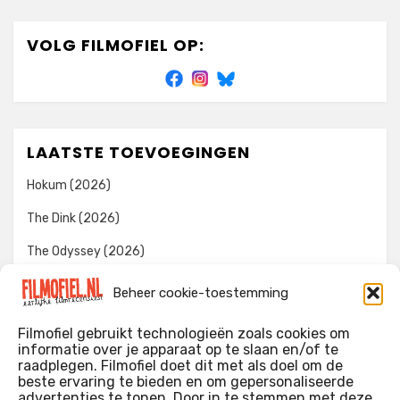
VOLG FILMOFIEL OP:
LAATSTE TOEVOEGINGEN
Hokum (2026)
The Dink (2026)
The Odyssey (2026)
Evil Dead Burn (2026)
Beheer cookie-toestemming
The Invite (2026)
Filmofiel gebruikt technologieën zoals cookies om
informatie over je apparaat op te slaan en/of te
raadplegen. Filmofiel doet dit met als doel om de
beste ervaring te bieden en om gepersonaliseerde
WIE IK BEN…?
advertenties te tonen. Door in te stemmen met deze