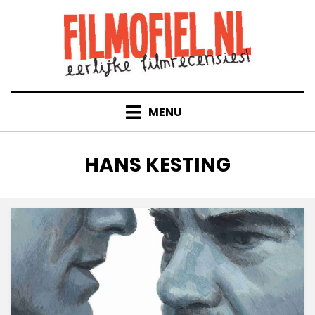
Doorgaan
naar
inhoud
MENU
TAG
:
HANS KESTING