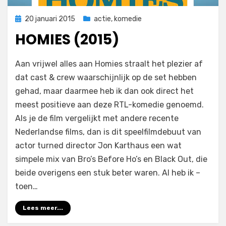
Geplaatst
20 januari 2015
actie
,
komedie
op
HOMIES (2015)
op
door
Laat een reactie achter
Filmofiel.nl
Aan vrijwel alles aan Homies straalt het plezier af
Homies
dat cast & crew waarschijnlijk op de set hebben
(2015)
gehad, maar daarmee heb ik dan ook direct het
meest positieve aan deze RTL-komedie genoemd.
Als je de film vergelijkt met andere recente
Nederlandse films, dan is dit speelfilmdebuut van
actor turned director Jon Karthaus een wat
simpele mix van Bro’s Before Ho’s en Black Out, die
beide overigens een stuk beter waren. Al heb ik –
toen…
Lees meer...