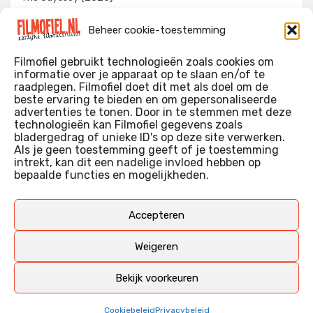
Evil Dead Burn (2026)
Beheer cookie-toestemming
The Invite (2026)
Filmofiel gebruikt technologieën zoals cookies om
informatie over je apparaat op te slaan en/of te
raadplegen. Filmofiel doet dit met als doel om de
beste ervaring te bieden en om gepersonaliseerde
WIE IK BEN…?
advertenties te tonen. Door in te stemmen met deze
technologieën kan Filmofiel gegevens zoals
Ik ben ooit begonnen met m’n recensies omdat ik zoveel
bladergedrag of unieke ID's op deze site verwerken.
films keek dat ik af en toe niet meer wist welke ik nu wel of
Als je geen toestemming geeft of je toestemming
intrekt, kan dit een nadelige invloed hebben op
niet gezien had. Ik ben een filmliefhebber, heb als hobby nog
bepaalde functies en mogelijkheden.
erg lang in een videotheek gewerkt, en heb als coproducent
ook aan een aantal onafhankelijke films meegewerkt.
Deze recensies zijn dan ook vooral vrij pretentieloze
Accepteren
uitbreidingen van m’n voormalige ‘videotheek-geouwehoer’,
aangevuld met een groeiende kennis over de kunde én de
Weigeren
kunst van het maken van film.
Bekijk voorkeuren
Copyright © Filmofiel.nl – 2026
Cookiebeleid
Privacybeleid