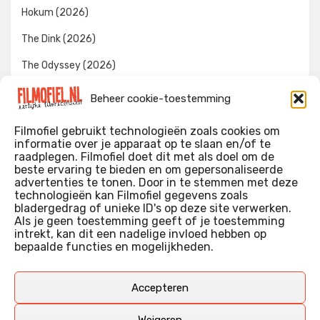
Hokum (2026)
The Dink (2026)
The Odyssey (2026)
Evil Dead Burn (2026)
Beheer cookie-toestemming
The Invite (2026)
Filmofiel gebruikt technologieën zoals cookies om
informatie over je apparaat op te slaan en/of te
raadplegen. Filmofiel doet dit met als doel om de
beste ervaring te bieden en om gepersonaliseerde
WIE IK BEN…?
advertenties te tonen. Door in te stemmen met deze
technologieën kan Filmofiel gegevens zoals
Ik ben ooit begonnen met m’n recensies omdat ik zoveel
bladergedrag of unieke ID's op deze site verwerken.
films keek dat ik af en toe niet meer wist welke ik nu wel of
Als je geen toestemming geeft of je toestemming
intrekt, kan dit een nadelige invloed hebben op
niet gezien had. Ik ben een filmliefhebber, heb als hobby nog
bepaalde functies en mogelijkheden.
erg lang in een videotheek gewerkt, en heb als coproducent
ook aan een aantal onafhankelijke films meegewerkt.
Deze recensies zijn dan ook vooral vrij pretentieloze
Accepteren
uitbreidingen van m’n voormalige ‘videotheek-geouwehoer’,
aangevuld met een groeiende kennis over de kunde én de
Weigeren