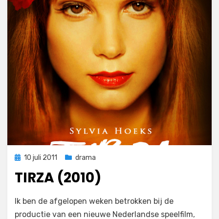
Geplaatst
10 juli 2011
drama
op
TIRZA (2010)
op
door
Laat een reactie achter
Filmofiel.nl
Ik ben de afgelopen weken betrokken bij de
Tirza
productie van een nieuwe Nederlandse speelfilm,
(2010)