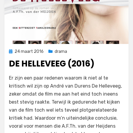
Geplaatst
24 maart 2016
drama
op
DE HELLEVEEG (2016)
op
door
Laat een reactie achter
Filmofiel.nl
Er zijn een paar redenen waarom ik niet al te
De
kritisch wil zijn op André van Durens De Helleveeg,
Helleveeg
zeker omdat de film me aan het eind toch ineens
(2016)
best stevig raakte. Terwijl ik gedurende het kijken
van de film toch wel iets teveel plotgerelateerde
kritiek had. Waardoor m’n uiteindelijke conclusie,
vooral voor mensen die A.F.Th. van der Heijdens