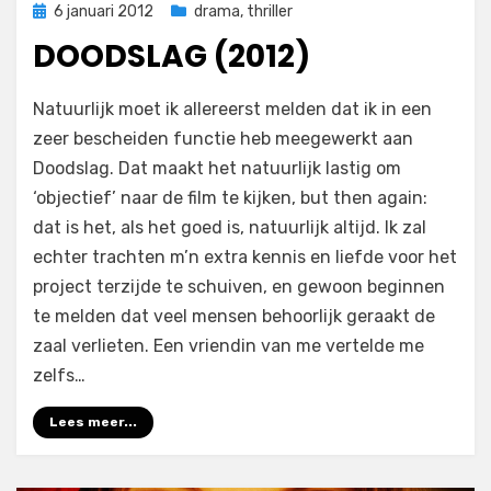
Geplaatst
6 januari 2012
drama
,
thriller
op
DOODSLAG (2012)
op
door
5 reacties
Filmofiel.nl
Natuurlijk moet ik allereerst melden dat ik in een
Doodslag
zeer bescheiden functie heb meegewerkt aan
(2012)
Doodslag. Dat maakt het natuurlijk lastig om
‘objectief’ naar de film te kijken, but then again:
dat is het, als het goed is, natuurlijk altijd. Ik zal
echter trachten m’n extra kennis en liefde voor het
project terzijde te schuiven, en gewoon beginnen
te melden dat veel mensen behoorlijk geraakt de
zaal verlieten. Een vriendin van me vertelde me
zelfs…
Lees meer...