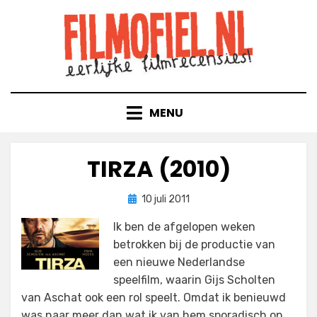
Doorgaan
naar
inhoud
MENU
TIRZA (2010)
Geplaatst
door
10 juli 2011
Filmofiel.nl
op
Ik ben de afgelopen weken
betrokken bij de productie van
een nieuwe Nederlandse
speelfilm, waarin Gijs Scholten
van Aschat ook een rol speelt. Omdat ik benieuwd
was naar meer dan wat ik van hem sporadisch op