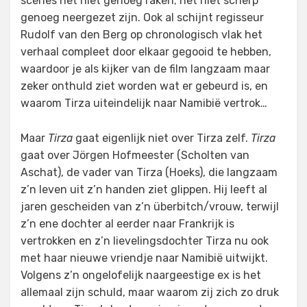
scènes net niet genoeg raken; net niet scherp
genoeg neergezet zijn. Ook al schijnt regisseur
Rudolf van den Berg op chronologisch vlak het
verhaal compleet door elkaar gegooid te hebben,
waardoor je als kijker van de film langzaam maar
zeker onthuld ziet worden wat er gebeurd is, en
waarom Tirza uiteindelijk naar Namibië vertrok…
Maar
Tirza
gaat eigenlijk niet over Tirza zelf.
Tirza
gaat over Jörgen Hofmeester (Scholten van
Aschat), de vader van Tirza (Hoeks), die langzaam
z’n leven uit z’n handen ziet glippen. Hij leeft al
jaren gescheiden van z’n überbitch/vrouw, terwijl
z’n ene dochter al eerder naar Frankrijk is
vertrokken en z’n lievelingsdochter Tirza nu ook
met haar nieuwe vriendje naar Namibië uitwijkt.
Volgens z’n ongelofelijk naargeestige ex is het
allemaal zijn schuld, maar waarom zij zich zo druk