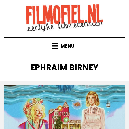
Doorgaan
naar
inhoud
MENU
TAG
:
EPHRAIM BIRNEY