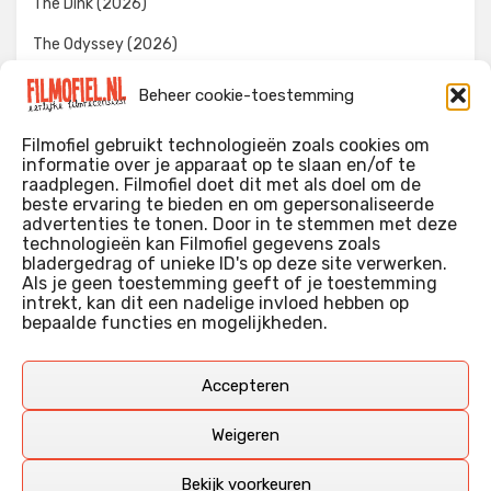
The Dink (2026)
The Odyssey (2026)
Evil Dead Burn (2026)
Beheer cookie-toestemming
The Invite (2026)
Filmofiel gebruikt technologieën zoals cookies om
informatie over je apparaat op te slaan en/of te
raadplegen. Filmofiel doet dit met als doel om de
beste ervaring te bieden en om gepersonaliseerde
WIE IK BEN…?
advertenties te tonen. Door in te stemmen met deze
technologieën kan Filmofiel gegevens zoals
Ik ben ooit begonnen met m’n recensies omdat ik zoveel
bladergedrag of unieke ID's op deze site verwerken.
films keek dat ik af en toe niet meer wist welke ik nu wel of
Als je geen toestemming geeft of je toestemming
intrekt, kan dit een nadelige invloed hebben op
niet gezien had. Ik ben een filmliefhebber, heb als hobby nog
bepaalde functies en mogelijkheden.
erg lang in een videotheek gewerkt, en heb als coproducent
ook aan een aantal onafhankelijke films meegewerkt.
Deze recensies zijn dan ook vooral vrij pretentieloze
Accepteren
uitbreidingen van m’n voormalige ‘videotheek-geouwehoer’,
aangevuld met een groeiende kennis over de kunde én de
Weigeren
kunst van het maken van film.
Bekijk voorkeuren