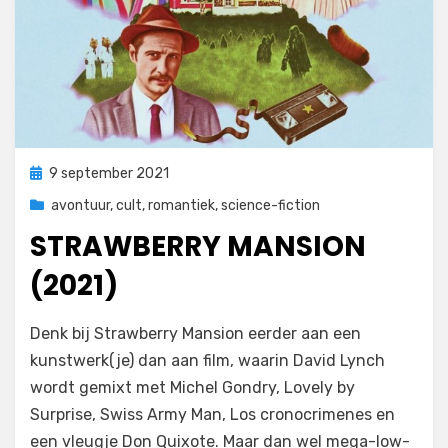
Geplaatst
9 september 2021
op
avontuur
,
cult
,
romantiek
,
science-fiction
STRAWBERRY MANSION
(2021)
door
Filmofiel.nl
Denk bij Strawberry Mansion eerder aan een
kunstwerk(je) dan aan film, waarin David Lynch
wordt gemixt met Michel Gondry, Lovely by
Surprise, Swiss Army Man, Los cronocrimenes en
een vleugje Don Quixote. Maar dan wel mega-low-