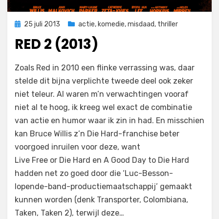
Geplaatst
25 juli 2013
actie
,
komedie
,
misdaad
,
thriller
op
RED 2 (2013)
op
door
Laat een reactie achter
Filmofiel.nl
Zoals Red in 2010 een flinke verrassing was, daar
Red
stelde dit bijna verplichte tweede deel ook zeker
2
niet teleur. Al waren m’n verwachtingen vooraf
(2013)
niet al te hoog, ik kreeg wel exact de combinatie
van actie en humor waar ik zin in had. En misschien
kan Bruce Willis z’n Die Hard-franchise beter
voorgoed inruilen voor deze, want
Live Free or Die Hard en A Good Day to Die Hard
hadden net zo goed door die ‘Luc-Besson-
lopende-band-productiemaatschappij’ gemaakt
kunnen worden (denk Transporter, Colombiana,
Taken, Taken 2), terwijl deze…