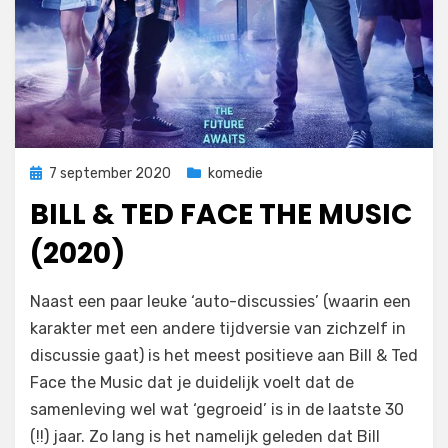
Geplaatst
7 september 2020
komedie
op
BILL & TED FACE THE MUSIC
(2020)
op
door
Laat een reactie achter
Filmofiel.nl
Naast een paar leuke ‘auto-discussies’ (waarin een
Bill
karakter met een andere tijdversie van zichzelf in
&
discussie gaat) is het meest positieve aan Bill & Ted
Ted
Face
Face the Music dat je duidelijk voelt dat de
the
samenleving wel wat ‘gegroeid’ is in de laatste 30
Music
(!!) jaar. Zo lang is het namelijk geleden dat Bill
(2020)