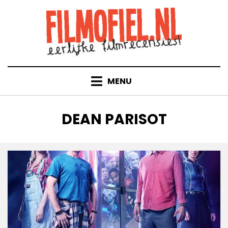
Doorgaan
naar
inhoud
MENU
TAG
:
DEAN PARISOT