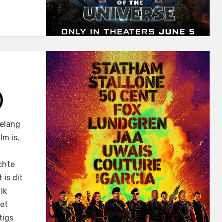
)
belang
lm is,
chte
 is dit
Ik
et
tigs