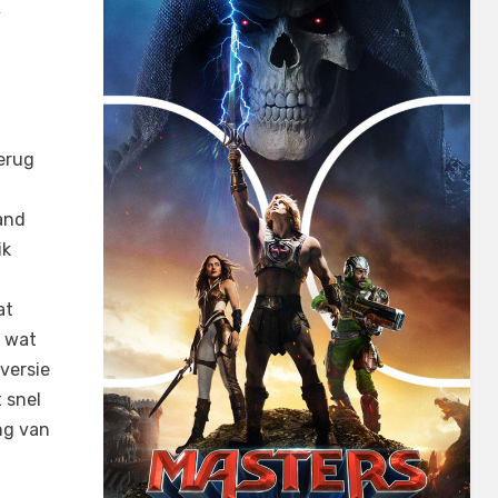
y
terug
and
ik
at
r wat
versie
t snel
ng van