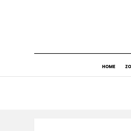
Doorgaan
naar
inhoud
HOME
ZO