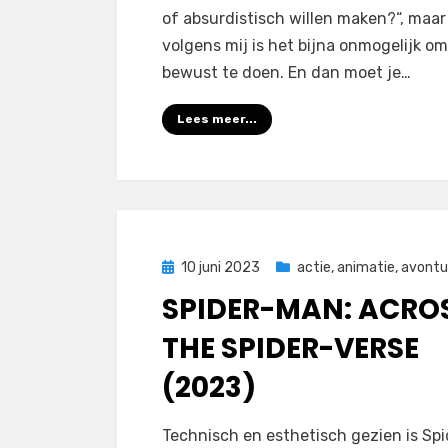
of absurdistisch willen maken?“, maar
volgens mij is het bijna onmogelijk om
bewust te doen. En dan moet je…
Lees meer...
Geplaatst
10 juni 2023
actie
,
animatie
,
avontu
op
SPIDER-MAN: ACRO
THE SPIDER-VERSE
(2023)
door
Filmofiel.nl
Technisch en esthetisch gezien is Spi