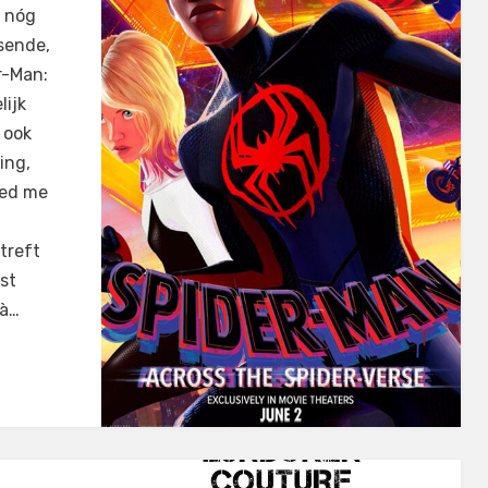
k nóg
sende,
r-Man:
lijk
 ook
ing,
eed me
treft
st
 à…