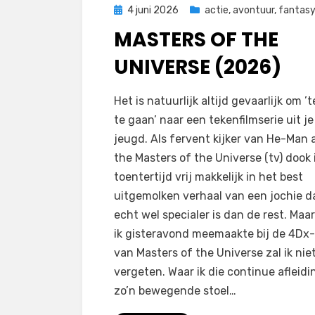
Geplaatst
4 juni 2026
actie
,
avontuur
,
fantas
op
MASTERS OF THE
UNIVERSE (2026)
door
Filmofiel.nl
Het is natuurlijk altijd gevaarlijk om ’
te gaan’ naar een tekenfilmserie uit je
jeugd. Als fervent kijker van He-Man 
the Masters of the Universe (tv) dook 
toentertijd vrij makkelijk in het best
uitgemolken verhaal van een jochie d
echt wel specialer is dan de rest. Maa
ik gisteravond meemaakte bij de 4Dx-
van Masters of the Universe zal ik nie
vergeten. Waar ik die continue afleidi
zo’n bewegende stoel…