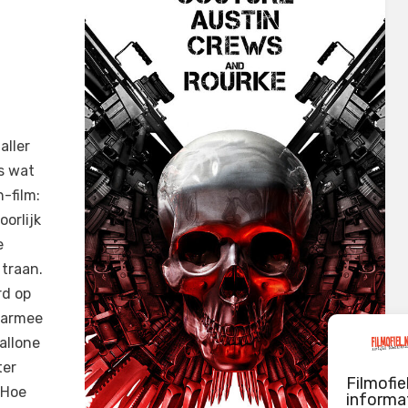
aller
s wat
-film:
oorlijk
e
traan.
rd op
waarmee
allone
ter
Filmofie
 Hoe
informat