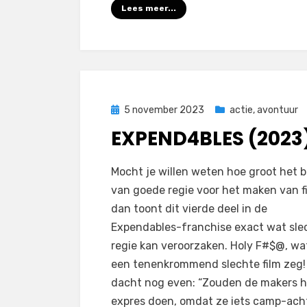
Lees meer...
Geplaatst
5 november 2023
actie
,
avontuur
op
EXPEND4BLES (2023
door
Filmofiel.nl
Mocht je willen weten hoe groot het 
van goede regie voor het maken van fi
dan toont dit vierde deel in de
Expendables-franchise exact wat sle
regie kan veroorzaken. Holy F#$@, wat
een tenenkrommend slechte film zeg! 
dacht nog even: “Zouden de makers h
expres doen, omdat ze iets camp-ach