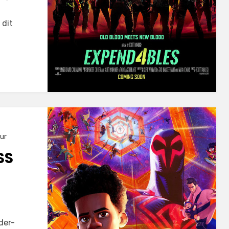
 dit
ur
SS
der-