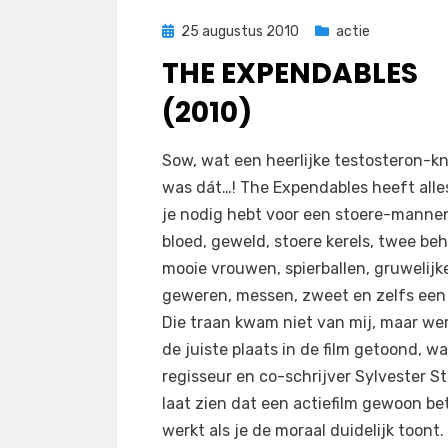
Geplaatst
25 augustus 2010
actie
op
THE EXPENDABLES
(2010)
op
door
3 reacties
Filmofiel.nl
Sow, wat een heerlijke testosteron-kn
The
was dát…! The Expendables heeft alle
Expendables
je nodig hebt voor een stoere-mannen
(2010)
bloed, geweld, stoere kerels, twee beh
mooie vrouwen, spierballen, gruwelijk
geweren, messen, zweet en zelfs een 
Die traan kwam niet van mij, maar we
de juiste plaats in de film getoond, 
regisseur en co-schrijver Sylvester St
laat zien dat een actiefilm gewoon be
werkt als je de moraal duidelijk toont.