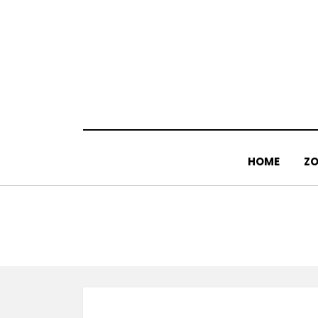
Doorgaan
naar
inhoud
HOME
ZO