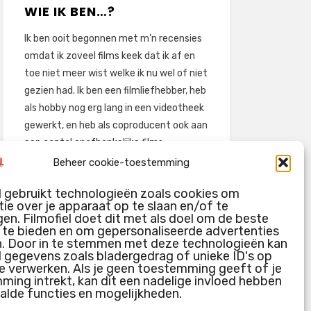
WIE IK BEN…?
Ik ben ooit begonnen met m’n recensies
omdat ik zoveel films keek dat ik af en
toe niet meer wist welke ik nu wel of niet
gezien had. Ik ben een filmliefhebber, heb
als hobby nog erg lang in een videotheek
gewerkt, en heb als coproducent ook aan
een aantal onafhankelijke films
meegewerkt.
Beheer cookie-toestemming
Deze recensies zijn dan ook vooral vrij
l gebruikt technologieën zoals cookies om
pretentieloze uitbreidingen van m’n
ie over je apparaat op te slaan en/of te
voormalige ‘videotheek-geouwehoer’,
en. Filmofiel doet dit met als doel om de beste
g te bieden en om gepersonaliseerde advertenties
aangevuld met een groeiende kennis
n. Door in te stemmen met deze technologieën kan
over de kunde én de kunst van het
l gegevens zoals bladergedrag of unieke ID's op
maken van film.
e verwerken. Als je geen toestemming geeft of je
ing intrekt, kan dit een nadelige invloed hebben
alde functies en mogelijkheden.