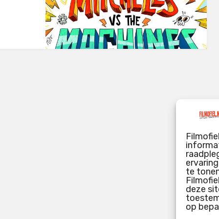
Filmofie
informat
raadpleg
ervarin
te tone
Filmofie
deze sit
toestemm
op bepa