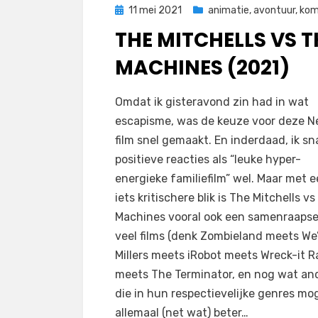
Geplaatst
11 mei 2021
animatie
,
avontuur
,
kom
op
THE MITCHELLS VS T
MACHINES (2021)
door
Filmofiel.nl
Omdat ik gisteravond zin had in wat
escapisme, was de keuze voor deze Ne
film snel gemaakt. En inderdaad, ik sn
positieve reacties als “leuke hyper-
energieke familiefilm” wel. Maar met 
iets kritischere blik is The Mitchells vs
Machines vooral ook een samenraapse
veel films (denk Zombieland meets We
Millers meets iRobot meets Wreck-it R
meets The Terminator, en nog wat an
die in hun respectievelijke genres mog
allemaal (net wat) beter…