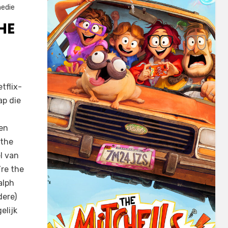
edie
HE
tflix-
ap die
een
 the
l van
’re the
alph
dere)
elijk