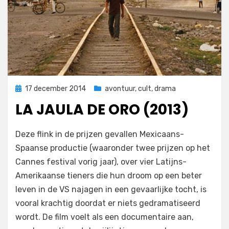
Geplaatst
17 december 2014
avontuur
,
cult
,
drama
op
LA JAULA DE ORO (2013)
op
door
1 reactie
Filmofiel.nl
Deze flink in de prijzen gevallen Mexicaans-
La
Spaanse productie (waaronder twee prijzen op het
jaula
Cannes festival vorig jaar), over vier Latijns-
de
oro
Amerikaanse tieners die hun droom op een beter
(2013)
leven in de VS najagen in een gevaarlijke tocht, is
vooral krachtig doordat er niets gedramatiseerd
wordt. De film voelt als een documentaire aan,