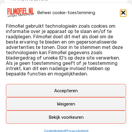
Evil Dead Burn (2026)
Beheer cookie-toestemming
The Invite (2026)
Filmofiel gebruikt technologieën zoals cookies om
informatie over je apparaat op te slaan en/of te
raadplegen. Filmofiel doet dit met als doel om de
beste ervaring te bieden en om gepersonaliseerde
WIE IK BEN…?
advertenties te tonen. Door in te stemmen met deze
technologieën kan Filmofiel gegevens zoals
Ik ben ooit begonnen met m’n recensies omdat ik zoveel
bladergedrag of unieke ID's op deze site verwerken.
films keek dat ik af en toe niet meer wist welke ik nu wel of
Als je geen toestemming geeft of je toestemming
intrekt, kan dit een nadelige invloed hebben op
niet gezien had. Ik ben een filmliefhebber, heb als hobby nog
bepaalde functies en mogelijkheden.
erg lang in een videotheek gewerkt, en heb als coproducent
ook aan een aantal onafhankelijke films meegewerkt.
Deze recensies zijn dan ook vooral vrij pretentieloze
Accepteren
uitbreidingen van m’n voormalige ‘videotheek-geouwehoer’,
aangevuld met een groeiende kennis over de kunde én de
Weigeren
kunst van het maken van film.
Bekijk voorkeuren
Copyright © Filmofiel.nl – 2026
Cookiebeleid
Privacybeleid