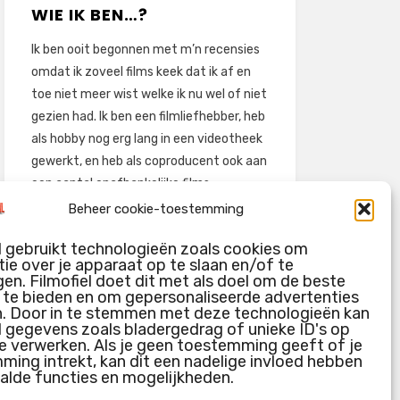
WIE IK BEN…?
Ik ben ooit begonnen met m’n recensies
omdat ik zoveel films keek dat ik af en
toe niet meer wist welke ik nu wel of niet
gezien had. Ik ben een filmliefhebber, heb
als hobby nog erg lang in een videotheek
gewerkt, en heb als coproducent ook aan
een aantal onafhankelijke films
meegewerkt.
Beheer cookie-toestemming
Deze recensies zijn dan ook vooral vrij
l gebruikt technologieën zoals cookies om
pretentieloze uitbreidingen van m’n
ie over je apparaat op te slaan en/of te
voormalige ‘videotheek-geouwehoer’,
en. Filmofiel doet dit met als doel om de beste
g te bieden en om gepersonaliseerde advertenties
aangevuld met een groeiende kennis
n. Door in te stemmen met deze technologieën kan
over de kunde én de kunst van het
l gegevens zoals bladergedrag of unieke ID's op
maken van film.
e verwerken. Als je geen toestemming geeft of je
ing intrekt, kan dit een nadelige invloed hebben
alde functies en mogelijkheden.