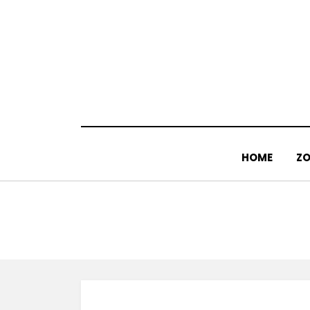
Doorgaan
naar
inhoud
HOME
ZO