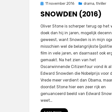
Geplaatst
11 november 2016
drama
,
thriller
op
SNOWDEN (2016)
op
door
Laat een reactie achter
Filmofiel.nl
Oliver Stone is scherper terug op het 
Snowden
doek dan hij in jaren, mogelijk decenni
(2016)
geweest, want Snowden is in mijn og
misschien wel de belangrijkste (politie
film in vele jaren, en daarnaast ook e
gemaakt. Na het zien van het
Oscarwinnende Citizenfour vond ik al
Edward Snowden die Nobelprijs voor 
Vrede meer verdient dan Obama, maa
doordat Stone hier een zeer rijk en
genuanceerd beeld van Edward Sno
weet…