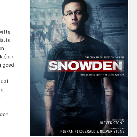
witte
a, is
en
ke) en
rg goed
 dat
de
r
wden