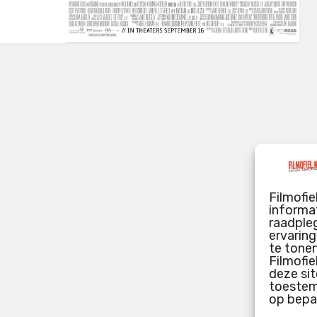
Filmofie
informat
raadpleg
ervarin
te tone
Filmofie
deze sit
toestemm
op bepa