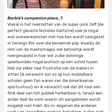
Barbie
’s
companion piece
..?
Vooral in het neerzetten van de super-jock Jeff (de
perfect gecaste Nicholas Galitzine) voel je nogal
wat overeenkomsten met hoe Ken wordt neergezet
in Gerwigs film over die beroemde pop. Waarbij de
rest van de maatschappij ook behoorlijk wordt
neergesabeld in hoe ‘we’ zulke dommige
spierbundels nogal erotisch op een schild hijsen.
Hier zal zéker veel frustratie van de makers in
zitten (ik verwacht dat zij op hun middelbare
scholen geen fan waren van die Amerikaanse
sportcultuur), en ik verwacht ook dat dit voor een
flink deel van het publiek herkenbaar is, terwijl een
ander deel de vorm waarin dit aangeboden wordt
mogelijk niet trekt. Als in: degenen die anderen
vaak van ‘
snowflake
-gedrag’ betichten, zullen zich