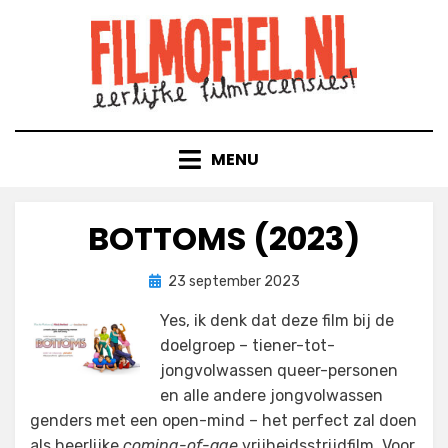
Doorgaan
naar
inhoud
MENU
BOTTOMS (2023)
Geplaatst
door
23 september 2023
Filmofiel.nl
op
Yes, ik denk dat deze film bij de
doelgroep – tiener-tot-
jongvolwassen queer-personen
en alle andere jongvolwassen
genders met een open-mind – het perfect zal doen
als heerlijke
coming-of-age
vrijheidsstrijdfilm. Voor