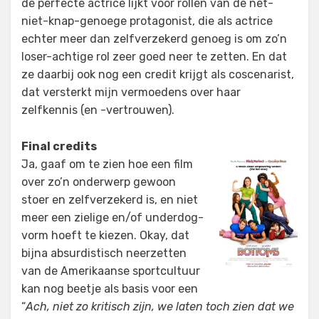
de perfecte actrice lijkt voor rollen van de net-
niet-knap-genoege protagonist, die als actrice
echter meer dan zelfverzekerd genoeg is om zo’n
loser-achtige rol zeer goed neer te zetten. En dat
ze daarbij ook nog een credit krijgt als coscenarist,
dat versterkt mijn vermoedens over haar
zelfkennis (en -vertrouwen).
Final credits
Ja, gaaf om te zien hoe een film
over zo’n onderwerp gewoon
stoer en zelfverzekerd is, en niet
meer een zielige en/of underdog-
vorm hoeft te kiezen. Okay, dat
bijna absurdistisch neerzetten
van de Amerikaanse sportcultuur
kan nog beetje als basis voor een
“
Ach, niet zo kritisch zijn, we laten toch zien dat we