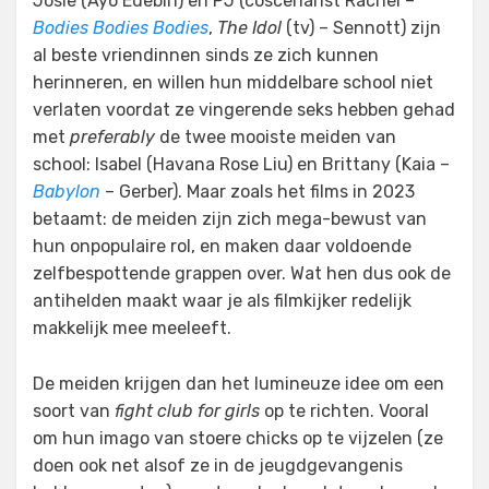
Josie (Ayo Edebiri) en PJ (coscenarist Rachel –
Bodies Bodies Bodies
,
The Idol
(tv) – Sennott) zijn
al beste vriendinnen sinds ze zich kunnen
herinneren, en willen hun middelbare school niet
verlaten voordat ze vingerende seks hebben gehad
met
preferably
de twee mooiste meiden van
school: Isabel (Havana Rose Liu) en Brittany (Kaia –
Babylon
– Gerber). Maar zoals het films in 2023
betaamt: de meiden zijn zich mega-bewust van
hun onpopulaire rol, en maken daar voldoende
zelfbespottende grappen over. Wat hen dus ook de
antihelden maakt waar je als filmkijker redelijk
makkelijk mee meeleeft.
De meiden krijgen dan het lumineuze idee om een
soort van
fight club for girls
op te richten. Vooral
om hun imago van stoere chicks op te vijzelen (ze
doen ook net alsof ze in de jeugdgevangenis