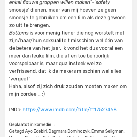
enkel flauwe grappen willen maken
“-‘
safety
smoesje’ dienen, maar van mij hoeven ze geen
smoesje te gebruiken om een film als deze gewoon
zo uit te brengen.
Bottoms
is voor menig tiener die nog worstelt met
zijn/haar/hun seksualiteit misschien wel één van
de betere van het jaar. Ik vond het dus vooral een
meer dan leuke film, die af en toe behoorlijk
voorspelbaar is, maar qua insteek wel zo
verfrissend, dat ik de makers misschien wel alles
‘vergeef’.
Haha, alsof zij zich druk zouden moeten maken om
mijn oordeel… ;)
IMDb:
https://www.imdb.com/title/tt17527468
Geplaatst in
komedie
Getagd
Ayo Edebiri
,
Dagmara Dominczyk
,
Emma Seligman
,