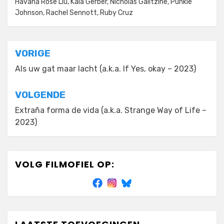
Havana Rose Liu
,
Kaia Gerber
,
Nicholas Galitzine
,
Punkie
Johnson
,
Rachel Sennott
,
Ruby Cruz
Bericht
VORIGE
navigatie
Als uw gat maar lacht (a.k.a. If Yes, okay – 2023)
VOLGENDE
Extraña forma de vida (a.k.a. Strange Way of Life –
2023)
VOLG FILMOFIEL OP: