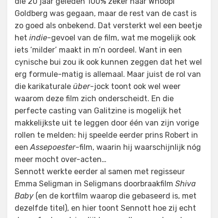
die 20 jaar geleden 100% zeker naar Whoopi
Goldberg was gegaan, maar de rest van de cast is
zo goed als onbekend. Dat versterkt wel een beetje
het
indie
-gevoel van de film, wat me mogelijk ook
iets ‘milder’ maakt in m’n oordeel. Want in een
cynische bui zou ik ook kunnen zeggen dat het wel
erg formule-matig is allemaal. Maar juist de rol van
die karikaturale
über
-jock toont ook wel weer
waarom deze film zich onderscheidt. En die
perfecte casting van Galitzine is mogelijk het
makkelijkste uit te leggen door één van zijn vorige
rollen te melden: hij speelde eerder prins Robert in
een
Assepoester
-film, waarin hij waarschijnlijk nóg
meer mocht over-acten…
Sennott werkte eerder al samen met regisseur
Emma Seligman in Seligmans doorbraakfilm
Shiva
Baby
(en de kortfilm waarop die gebaseerd is, met
dezelfde titel), en hier toont Sennott hoe zij echt