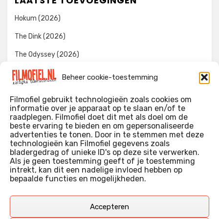
LAATSTE TOEVOEGINGEN
Hokum (2026)
The Dink (2026)
The Odyssey (2026)
Evil Dead Burn (2026)
Beheer cookie-toestemming
The Invite (2026)
Filmofiel gebruikt technologieën zoals cookies om
informatie over je apparaat op te slaan en/of te
raadplegen. Filmofiel doet dit met als doel om de
beste ervaring te bieden en om gepersonaliseerde
WIE IK BEN…?
advertenties te tonen. Door in te stemmen met deze
technologieën kan Filmofiel gegevens zoals
Ik ben ooit begonnen met m’n recensies omdat ik zoveel
bladergedrag of unieke ID's op deze site verwerken.
films keek dat ik af en toe niet meer wist welke ik nu wel of
Als je geen toestemming geeft of je toestemming
intrekt, kan dit een nadelige invloed hebben op
niet gezien had. Ik ben een filmliefhebber, heb als hobby nog
bepaalde functies en mogelijkheden.
erg lang in een videotheek gewerkt, en heb als coproducent
ook aan een aantal onafhankelijke films meegewerkt.
Deze recensies zijn dan ook vooral vrij pretentieloze
Accepteren
uitbreidingen van m’n voormalige ‘videotheek-geouwehoer’,